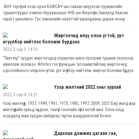
АНУ тэргүүтэй есөн орон БНАСАУ-ын саяхан явуулсан пуужингийн
туршилтуудыг зэмлэн буруушаахыг НҮБ-ын Аюулгүйн Зөвлөлд баасан
гарагт уриалжээ. Тус зөвлөлийн хаалттай хуралдааны дараа энэхүү
уриалгыг гаргасан байна. АНУ болон тус улстай ижил байр суурь бүхий
орнууд БНАСАУ-ыг удаа дараалан пуужингийн туршилт явуулж
Жиргээчид илүү олон үгтэй, урт
байгаатай холбогдуулан хариу арга хэмжээ авахыг сүүлийн хоёр долоо
өгүүлбэр нийтлэх боломж бүрдэнэ
хоногийн хугацаанд хоёр дахь удаагаа уриалж буй нь энэ юм
2022, 2 сар 5. 14:10
"Твиттер" хуудас жиргээчдэд зориулан шинэ програм туршиж эхлэхээр
ажиллаж эхэлжээ. Articles гэх функцын тусламжтайгаар жиргээчид
одоогийнхоос илүү олон үгтэй, урт өгүүлбэр нийтэлж, жиргэх боломж бүрдэх
аж. 2006 онд "Твиттер" хуудас бий болохдоо хэрэглэгчдэд зөвхөн 140
тэмдэгтэд багтсан мэдээлэл оруулах боломжийг олгосон
Үхэр жилтний 2022 оны зурхай
2022, 2 сар 4. 10:21
Үхэр жилтнүүд: 1937, 1949, 1961, 1973, 1985, 1997, 2009, 2021 Бар жилд үхэр
жилтнүүдийн хувьд хүндхэн, таагүй гэнэтийн зүйл ихтэй жил. Олон хэцүү
асуудалд маш хурдан шийдвэр гаргах шаардлагатай болно
Дархлаа дэмжих цагаан гаа,