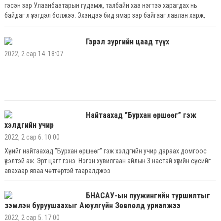
гэсэн зар Улаанбаатарын гудамж, талбайн хаа нэгтээ харагдах нь
байдаг л үзэгдэл болжээ. Эхэндээ бид ямар зар байгааг лавлан харж,
таарвал гэрийнхэнд нь хэл дуулгана хэмээн утасны дугаарыг нь хүртэл
тэмдэглэн авдаг байв
Гэрэл зургийн цаад түүх
2022, 2 сар 14. 18:07
Найтаахад ”Бурхан өршөөг” гэж
хэлдгийн учир
2022, 2 сар 6. 10:00
Хүнийг найтаахад ”Бурхан өршөөг” гэж хэлдгийн учир дараах домгоос
үүсэлтэй аж. Эрт цагт гэнэ. Нэгэн хувилгаан айлын 3 настай хүүгийн сүнсийг
авахаар яваа чөтгөртэй тааралджээ
БНАСАУ-ын пуужингийн туршилтыг
зэмлэн буруушаахыг Аюулгүйн Зөвлөлд уриалжээ
2022, 2 сар 5. 17:00