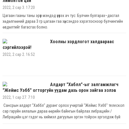
лимонтой цай
2022, 2 сар 3. 17:20
Цагаан гааны таны эрүүл мэндэд үзүүлэх ач тус: Булчин булгарах–дасгал
хөдөлгөөний дараа 3 гр цагаан гаа хүнсэндээ хэрэглэснээр булчингийн
өвдөлтийг багасгах болно.
Хоолны хордлогот халдвараас
сэргийлээрэй!
2022, 2 сар 2. 16:52
Алдарт "Хаблл"-ыг залгамжлагч
"Жеймс Уэбб" огторгуйн уудам дахь орон зайгаа эзлэв
2022, 1 сар 27. 7:10
Сансрын алдарт "Хаббл" дуранг орлох учиртай "Жеймс Уэбб" телескоп
сар гаруйн аялалын дараа өөрийн байнгын байрлах либрацийн /
Либрацийн цэг гэдэг нь хиймэл дагуулын эргэн тойрон эргэлдэж буй
биеийн гадаргуугаас ажиглагдах удаан хэлбэлзэл/ цэгтээ хүрчээ. Нар-
Дэлхийн системийн энэхүү байршил нь сансрын хоёр биетийн таталцлын