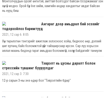
Монголчуудын оройг өнгөтэй, амттай болгодог байсан Осоржамааг хэн
хүнгүй мэднэ. Орой бүр live хийж, хамгийн өндөр хандалтыг авдаг байсан
нь нууц биш
Ангараг дээр амьдрал бий эсэхийг
тодорхойлох баримтууд
2021, 12 сар 6. 8:05
Хүн төрөлхтөн тэнгэрийг ажиглаж эхлэснээс хойш, биднээс өөр, дэлхий
шиг ертөнц байх боломжтой үгүйг гайхширсаар ирсэн. Сар луу зорьсон
аялал маань бидэнд гараг амьдрах боломжгүй, зэлүүд байдагийг таниулж
өгсөн ч, Нарны аймгийн бусад гарагууд одоо ч өөр амьдрал тээж байх
өндөр боломжтой байгаа
Тэврэлт нь цусны даралт болон
стрессийн түвшинг бууруулдаг
2021, 12 сар 3. 7:30
12-р сарын 3-ны энэ өдөр бол "Тэврэлтийн Өдөр"
Үр бүтээлтэй байлгаж чадах
өглөөний зуршил