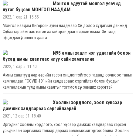
Монгол адуутай монгол уяачид
талбай нь бие биеэ нөхдөг тийм цэг юм. Тиймээс дуран нь тэдгээртэй
нутаг буцсан МОНГОЛ НААДАМ
харьцуулахад харьцангуй хөдөлгөөнгүй байж чаддаг.
2022, 1 сар 21. 15:55
Монгол наадам Өнгөрсөн зуны наадмаар Хүй долоо худагийн дэнжид
Сүхбаатар аймгаас нэгэн аатай хүрэн даага ирсэн юмаа. Зүүн талд
гүйцэгдээгүй сөөнгө даага
N95 амны хаалт нэг удаагийн болон
бусад амны хаалтаас илүү сайн хамгаална
2022, 1 сар 5. 11:40
Амны хаалтууд өөр өөрийн гэсэн онцлогтойгоор гадаад орчноос таныг
хамгаалдаг. "COVID-19"-ийн халдвараас сэргийлэх болон бусдыг
хамгаалахын тулд амны хаалтыг тогтмол зүүж занших хэрэгтэй
Хоолны хордлого, хоол хүнсээр
дамжих халдвараас сэргийлээрэй
2021, 12 сар 31. 18:40
Иргэдийг хоолны хордлого, хоол хүнсээр дамжих халдвараас хэрхэн
урьдчилан сэргийлэх талаар дараах зөвлөмжийг хүргэж байна. Хоолны