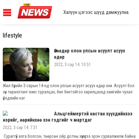
Халуун цэгээс шууд дамжуулна.
lifestyle
Өнөөдөр олон улсын асуулт асуух
өдөр
2022, 3 сар 14. 10:51
Жил бүрийн 3 сарын 14-нд олон улсын асуулт асуух өдөр юм. Асуулт бол
хүн төрөлхтөнг юмс суралцах, бие биетэйгээ харилцахад хамгийн чухал
үйлдлийн нэг
Альцгеймертэй настан хүүхдийнхээ
нэрийг, өөрийнхөө хэн гэдгийг ч мартдаг
2022, 3 сар 14. 7:31
Сураггүй алга болсон, төөрсөн ойр дотны хүмүүсээ эрэн сурвалжилж байна