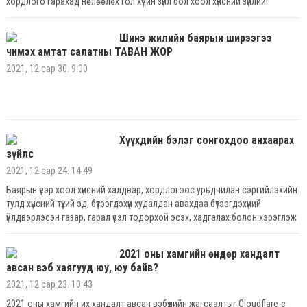
хордлого гарахад нөлөөлөх гол хүчин зүйл бол хоол хүнсний зүйлийг
бэлтгэх, болгох, хадгалах, хэрэглэх үеийн эрүүл ахуй, ариун цэврийн
шаардлага алдагдах явдал юм.
Шинэ жилийн баярын ширээгээ
чимэх амтат салатны ТАВАН ЖОР
2021, 12 сар 30. 9:00
Хүүхдийн бэлэг сонгохдоо анхаарах
зүйлс
2021, 12 сар 24. 14:49
Баярын үеэр хоол хүнсний халдвар, хордлогоос урьдчилан сэргийлэхийн
тулд хүнсний түүхий эд, бүтээгдэхүүн худалдан авахдаа бүтээгдэхүүний
үйлдвэрлэсэн газар, гарал үүсэл тодорхой эсэх, хадгалах болон хэрэглэж
дуусах хугацаа хэтэрсэн эсэх, сав, баглаа боодлын бүрэн бүтэн байдлыг
шалган авч хүүхдийнхээ эрүүл мэндэд үүсч болзошгүй эрсдэлээс урьдчилан
2021 оны хамгийн өндөр хандалт
сэргийлэхийг анхааруулж байна.
авсан вэб хаягууд юу, юу байв?
2021, 12 сар 23. 10:43
2021 оны хамгийн их хандалт авсан вэбүүдийн жагсаалтыг Cloudflare-с