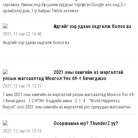
гаргажээ. Өмнөх онд бүх цахим хуудсыг тэргүүлсэн Google энэ онд 2-т
эрэмбэлэгдэж, 1-р байрыг Tiktok эзэлжээ
Өндгийг хэр удаан хадгалж болох вэ
2021, 12 сар 22. 16:40
Өндгийг хэр удаан хадгалж болох вэ
2021 оны хамгийн аз жаргалтай
улсын жагсаалтад Монгол Улс 69-т бичигджээ
2021, 12 сар 19. 12:15
1 мин 2021 оны хамгийн аз жаргалтай улсын жагсаалтад Монгол Улс 69-
т бичигджээ Г.СҮРЭН 4 өдрийн өмнө 2 1 4 "World Happiness
Report"-оос 2021 оны хамгийн аз жаргалтай улс орнуудын жагсаалтыг
танилцууллаа. 149 улсын үндсэн зургаан үзүүлэлтэд тулгуурлан явуулсан уг
судалгаагаар дэлхийн хамгийн жаргалтай орноор Финланд улс 7.8
Осоржамаа юу? ThunderZ уу?
оноотойгоор шалгарчээ
2021, 12 сар 16. 13:16