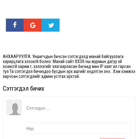
АНХААРУУЛГА: Уншигчдын бичсэн сэтгэгдэлд манай байгууллага
хариуцлага хүлээхгүй болно. Манай сайт ХХЗХ-ны журмын дагуу зүй
зохисгүй зарим үг, хэллэгийг хязгаарласан бөгөөд мөн IP хаяг ил гарсан
тул Та сэтгэгдэл бичихдээ бусдын эрх ашгийг хүндэтгэн үзнэ үү. Хэм хэмжээ
зөрчсөн сэтгэгдлийг админ устгах эрхтэй.
Сэтгэгдэл бичих