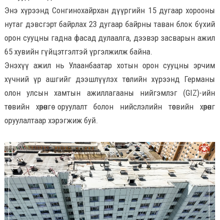
Энэ хүрээнд Сонгинохайрхан дүүргийн 15 дугаар хорооны
нутаг дэвсгэрт байрлах 23 дугаар байрны таван блок бүхий
орон сууцны гадна фасад дулаалга, дээвэр засварын ажил
65 хувийн гүйцэтгэлтэй үргэлжилж байна.
Энэхүү ажил нь Улаанбаатар хотын орон сууцны эрчим
хүчний үр ашгийг дээшлүүлэх төслийн хүрээнд Германы
олон улсын хамтын ажиллагааны нийгэмлэг (GIZ)-ийн
төсвийн хөрөнгө оруулалт болон нийслэлийн төсвийн хөрөнгө
оруулалтаар хэрэгжиж буй.