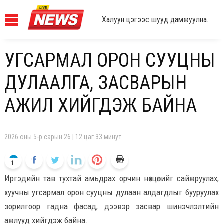
Халуун цэгээс шууд дамжуулна.
УГСАРМАЛ ОРОН СУУЦНЫ
ДУЛААЛГА, ЗАСВАРЫН
АЖИЛ ХИЙГДЭЖ БАЙНА
2026 оны 5-р сарын 26 | 12 цаг 33 минут
1
Иргэдийн тав тухтай амьдрах орчин нөхцөлийг сайжруулах,
хуучны угсармал орон сууцны дулаан алдагдлыг бууруулах
зорилгоор гадна фасад, дээвэр засвар шинэчлэлтийн
ажлууд хийгдэж байна.