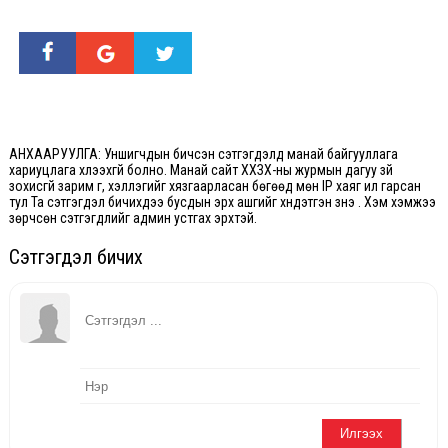
АНХААРУУЛГА: Уншигчдын бичсэн сэтгэгдэлд манай байгууллага
хариуцлага хүлээхгүй болно. Манай сайт ХХЗХ-ны журмын дагуу зүй
зохисгүй зарим үг, хэллэгийг хязгаарласан бөгөөд мөн IP хаяг ил гарсан
тул Та сэтгэгдэл бичихдээ бусдын эрх ашгийг хүндэтгэн үзнэ үү. Хэм хэмжээ
зөрчсөн сэтгэгдлийг админ устгах эрхтэй.
Сэтгэгдэл бичих