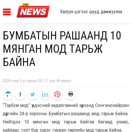
Халуун цэгээс шууд дамжуулна.
БУМБАТЫН РАШААНД 10
МЯНГАН МОД ТАРЬЖ
БАЙНА
2026 оны 5-р сарын 26 | 11 цаг 46 минут
1
“Тэрбум мод” үндэсний хөдөлгөөний хүрээнд Сонгинохайрхан
дүүргийн 24-р хорооны Бумбатын рашаанд мод тарьж байна.
Нийтдээ 10 мянган мод тарьж байгаа бөгөөд улиас,
хайлаас, голт бор зэрэг гурван төрлийн мод тарьж байна.