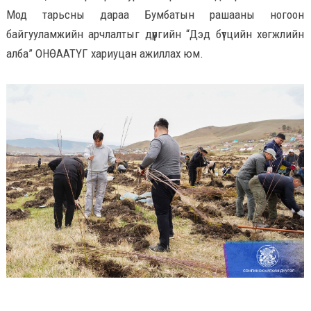
Мод тарьсны дараа Бумбатын рашааны ногоон
байгууламжийн арчлалтыг дүүргийн “Дэд бүтцийн хөгжлийн
алба” ОНӨААТҮГ хариуцан ажиллах юм.