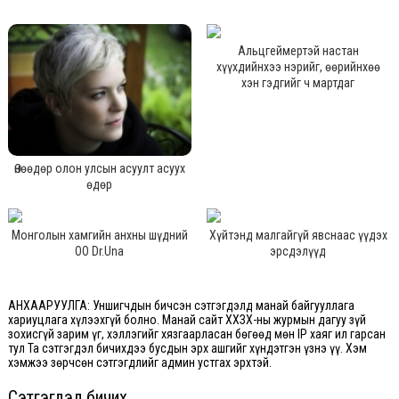
Альцгеймертэй настан
хүүхдийнхээ нэрийг, өөрийнхөө
хэн гэдгийг ч мартдаг
Өнөөдөр олон улсын асуулт асуух
өдөр
Монголын хамгийн анхны шүдний
Хүйтэнд малгайгүй явснаас үүдэх
ОО Dr.Una
эрсдэлүүд
АНХААРУУЛГА: Уншигчдын бичсэн сэтгэгдэлд манай байгууллага
хариуцлага хүлээхгүй болно. Манай сайт ХХЗХ-ны журмын дагуу зүй
зохисгүй зарим үг, хэллэгийг хязгаарласан бөгөөд мөн IP хаяг ил гарсан
тул Та сэтгэгдэл бичихдээ бусдын эрх ашгийг хүндэтгэн үзнэ үү. Хэм
хэмжээ зөрчсөн сэтгэгдлийг админ устгах эрхтэй.
Сэтгэгдэл бичих