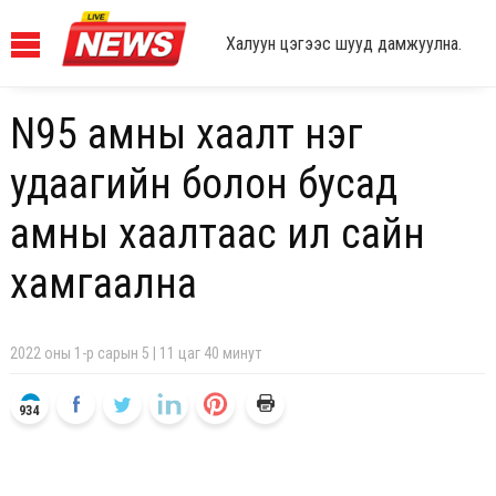
Халуун цэгээс шууд дамжуулна.
N95 амны хаалт нэг
удаагийн болон бусад
амны хаалтаас илүү сайн
хамгаална
2022 оны 1-р сарын 5 | 11 цаг 40 минут
934