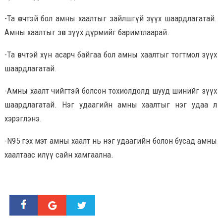
-Та өвчтэй бол амны хаалтыг зайлшгүй зүүх шаардлагатай.
Амны хаалтыг зөв зүүх дүрмийг баримтлаарай.
-Та өвчтэй хүн асарч байгаа бол амны хаалтыг тогтмол зүүх
шаардлагатай.
-Амны хаалт чийгтэй болсон тохиолдолд шууд шинийг зүүх
шаардлагатай. Нэг удаагийн амны хаалтыг нэг удаа л
хэрэглэнэ.
-N95 гэх мэт амны хаалт нь нэг удаагийн болон бусад амны
хаалтаас илүү сайн хамгаална.