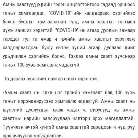
Амны хаалтууд өөр өөрийн гэсэн онцлогтойгоор гадаад орчноос
таныг хамгаалдаг. "COVID-19"-ийн халдвараас сэргийлэх
болон бусдыг хамгаалахын тулд амны хаалтыг тогтмол
зүүж занших хэрэгтэй. "COVID-19" нь агаар дуслын замаар
тархдаг тул та ямар ч төрлийн амны хаалтыг хэрэглэж
халдварлагдсан буюу өвчтэй хүний агаар дуслаас өөрийгөө
урьдчилан сэргийлж болно. Гэхдээ амны хаалт зүүснээр
таныг 100 хувь хамгаалж чадахгүй.
Та дараах зүйлсийг сайтар санах хэрэгтэй.
-Амны хаалт нь зөвхөн нэг төрлийн хамгаалт бөгөөд 100 хувь
таныг коронавирусээс хамгаалж чадахгүй. Амны хаалт нь
шүлсний дуслуудыг хааж чадах ч, вирусууд нь амны
хаалтны нарийн завсруудаар нэвтэрч орох магадлалтай.
Түүнчлэн өвчтэй хүнтэй амны хаалттай харьцсан ч нүд рүү
орж өвчлүүлэх магадлалтай.