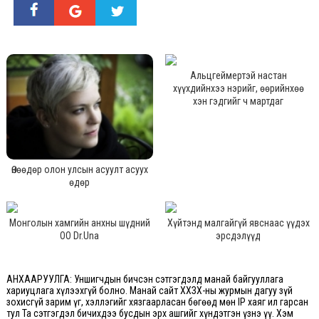
Альцгеймертэй настан
хүүхдийнхээ нэрийг, өөрийнхөө
хэн гэдгийг ч мартдаг
Өнөөдөр олон улсын асуулт асуух
өдөр
Монголын хамгийн анхны шүдний
Хүйтэнд малгайгүй явснаас үүдэх
ОО Dr.Una
эрсдэлүүд
АНХААРУУЛГА: Уншигчдын бичсэн сэтгэгдэлд манай байгууллага
хариуцлага хүлээхгүй болно. Манай сайт ХХЗХ-ны журмын дагуу зүй
зохисгүй зарим үг, хэллэгийг хязгаарласан бөгөөд мөн IP хаяг ил гарсан
тул Та сэтгэгдэл бичихдээ бусдын эрх ашгийг хүндэтгэн үзнэ үү. Хэм