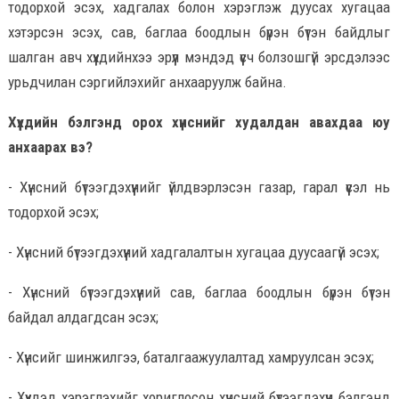
тодорхой эсэх, хадгалах болон хэрэглэж дуусах хугацаа
хэтэрсэн эсэх, сав, баглаа боодлын бүрэн бүтэн байдлыг
шалган авч хүүхдийнхээ эрүүл мэндэд үүсч болзошгүй эрсдэлээс
урьдчилан сэргийлэхийг анхааруулж байна.
Хүүхдийн бэлгэнд орох хүнснийг худалдан авахдаа юу
анхаарах вэ?
- Хүнсний бүтээгдэхүүнийг үйлдвэрлэсэн газар, гарал үүсэл нь
тодорхой эсэх;
- Хүнсний бүтээгдэхүүний хадгалалтын хугацаа дуусаагүй эсэх;
- Хүнсний бүтээгдэхүүний сав, баглаа боодлын бүрэн бүтэн
байдал алдагдсан эсэх;
- Хүнсийг шинжилгээ, баталгаажуулалтад хамруулсан эсэх;
- Хүүхдэд хэрэглэхийг хориглосон хүнсний бүтээгдэхүүн бэлгэнд