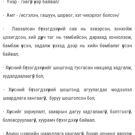
- Үнэр - /эвгүй үнэр байвал/
- Амт - /исгэлэн, гашуун, шорвог, хэт чихэрлэг болсон/
- Лаазалсан бүтээгдэхүүний сав нь зэвэрсэн, хонхойж
цохигдсон, хий дүүрч таг нь төмбийсэн, дарахад хонхолзож,
бамбаж үүссэн, задалж үзэхэд дээр нь хийн бөмбөлөг үүссэн
байвал;
- Хүнсний бүтээгдэхүүнийг шошгонд тусгасан нөхцөлд хадгалж,
худалдаалаагүй бол;
- Хүнсний бүтээгдэхүүний шошгонд агуулагдах мэдээлэл
шаардлага хангаагүй, буруу шошголсон бол;
- Хүнсийг зориулалт, зааврын дагуу хадгалаагүй, бэлтгээгүй,
боловсруулаагүй, хуурамч бүтээгдэхүүн байвал;
- Ариун цэврийн шаардлага хангаагүй, бохир орчинд явуулж