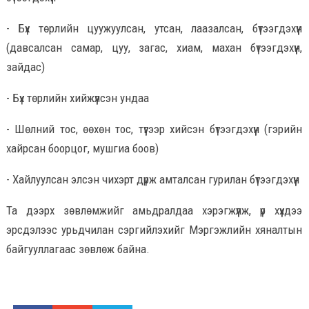
- Бүх төрлийн цуужуулсан, утсан, лаазалсан, бүтээгдэхүүн
(давсалсан самар, цуу, загас, хиам, махан бүтээгдэхүүн,
зайдас)
- Бүх төрлийн хийжүүлсэн ундаа
- Шөлний тос, өөхөн тос, түүгээр хийсэн бүтээгдэхүүн (гэрийн
хайрсан боорцог, мушгиа боов)
- Хайлуулсан элсэн чихэрт дүрж амталсан гурилан бүтээгдэхүүн
Та дээрх зөвлөмжийг амьдралдаа хэрэгжүүлж, үр хүүхдээ
эрсдэлээс урьдчилан сэргийлэхийг Мэргэжлийн хяналтын
байгууллагаас зөвлөж байна.