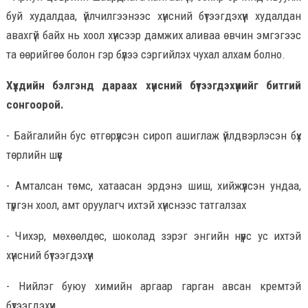
буй худалдаа, үйлчилгээнээс хүнсний бүтээгдэхүүн худалдан
авахгүй байх нь хоол хүнсээр дамжих аливаа өвчин эмгэгээс
та өөрийгөө болон гэр бүлээ сэргийлэх чухал алхам болно.
Хүүхдийн бэлгэнд дараах хүнсний бүтээгдэхүүнийг битгий
сонгоорой.
- Байгалийн бус өтгөрүүлсэн сироп ашиглаж үйлдвэрлэсэн бүх
төрлийн шүүс
- Амталсан төмс, хатаасан эрдэнэ шиш, хийжүүлсэн ундаа,
түргэн хоол, амт оруулагч ихтэй хүнснээс татгалзах
- Чихэр, мөхөөлдөс, шоколад зэрэг энгийн нүүрс ус ихтэй
хүнсний бүтээгдэхүүн
- Нийлэг буюу химийн аргаар гарган авсан кремтэй
бүтээгдэхүүн