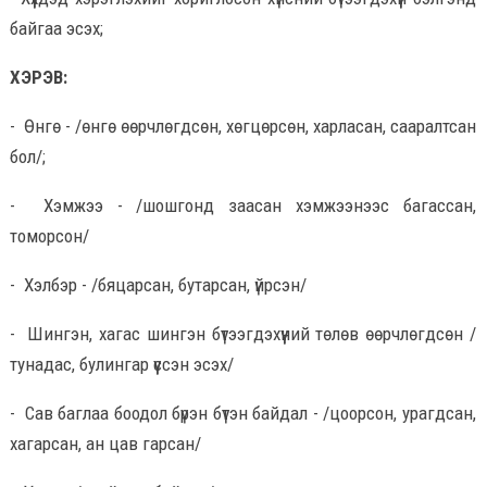
байгаа эсэх;
ХЭРЭВ:
- Өнгө - /өнгө өөрчлөгдсөн, хөгцөрсөн, харласан, сааралтсан
бол/;
- Хэмжээ - /шошгонд заасан хэмжээнээс багассан,
томорсон/
- Хэлбэр - /бяцарсан, бутарсан, үйрсэн/
- Шингэн, хагас шингэн бүтээгдэхүүний төлөв өөрчлөгдсөн /
тунадас, булингар үүссэн эсэх/
- Сав баглаа боодол бүрэн бүтэн байдал - /цоорсон, урагдсан,
хагарсан, ан цав гарсан/