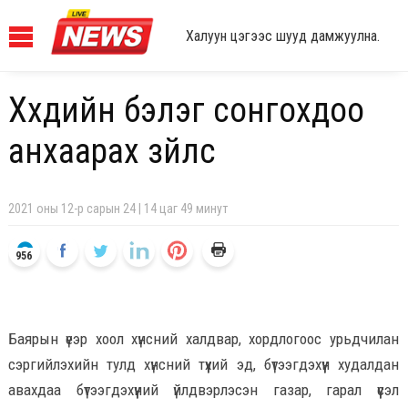
Халуун цэгээс шууд дамжуулна.
Хүүхдийн бэлэг сонгохдоо
анхаарах зүйлс
2021 оны 12-р сарын 24 | 14 цаг 49 минут
956
Баярын үеэр хоол хүнсний халдвар, хордлогоос урьдчилан
сэргийлэхийн тулд хүнсний түүхий эд, бүтээгдэхүүн худалдан
авахдаа бүтээгдэхүүний үйлдвэрлэсэн газар, гарал үүсэл