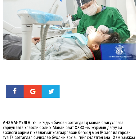
АНХААРУУЛГА: Уншигчдын бичсэн сэтгэгдэлд манай байгууллага
хариуцлага хүлээхгүй болно. Манай сайт ХХЗХ-ны журмын дагуу зүй
зохисгүй зарим үг, хэллэгийг хязгаарласан бөгөөд мөн IP хаяг ил гарсан
тул Та сэтгэгдэл бичихдээ бусдын эрх ашгийг хүндэтгэн үзнэ үү. Хэм хэмжээ