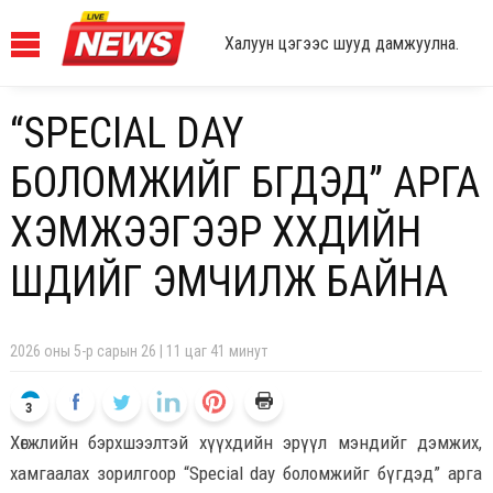
Халуун цэгээс шууд дамжуулна.
“SPECIAL DAY
БОЛОМЖИЙГ БҮГДЭД” АРГА
ХЭМЖЭЭГЭЭР ХҮҮХДИЙН
ШҮДИЙГ ЭМЧИЛЖ БАЙНА
2026 оны 5-р сарын 26 | 11 цаг 41 минут
3
Хөгжлийн бэрхшээлтэй хүүхдийн эрүүл мэндийг дэмжих,
хамгаалах зорилгоор “Special day боломжийг бүгдэд” арга