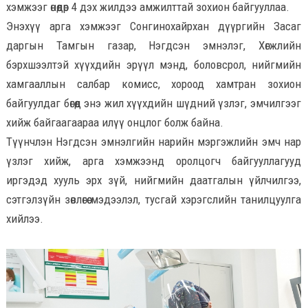
хэмжээг өнөөдөр 4 дэх жилдээ амжилттай зохион байгууллаа.
Энэхүү арга хэмжээг Сонгинохайрхан дүүргийн Засаг
даргын Тамгын газар, Нэгдсэн эмнэлэг, Хөгжлийн
бэрхшээлтэй хүүхдийн эрүүл мэнд, боловсрол, нийгмийн
хамгааллын салбар комисс, хороод хамтран зохион
байгуулдаг бөгөөд энэ жил хүүхдийн шүдний үзлэг, эмчилгээг
хийж байгаагаараа илүү онцлог болж байна.
Түүнчлэн Нэгдсэн эмнэлгийн нарийн мэргэжлийн эмч нар
үзлэг хийж, арга хэмжээнд оролцогч байгууллагууд
иргэдэд хууль эрх зүй, нийгмийн даатгалын үйлчилгээ,
сэтгэлзүйн зөвлөгөө мэдээлэл, тусгай хэрэгслийн танилцуулга
хийлээ.