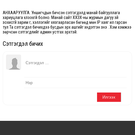
АНХААРУУЛГА: Уншигчдын бичсэн сэтгэгдэлд манай байгууллага
хариуцлага хүлээхгүй болно. Манай сайт ХХЗХ-ны журмын дагуу зүй
зохисгүй зарим үг, хэллэгийг хязгаарласан бөгөөд мөн IP хаяг ил гарсан
тул Та сэтгэгдэл бичихдээ бусдын эрх ашгийг хүндэтгэн үзнэ үү. Хэм хэмжээ
зөрчсөн сэтгэгдлийг админ устгах эрхтэй.
Сэтгэгдэл бичих