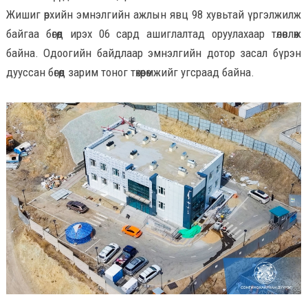
Жишиг өрхийн эмнэлгийн ажлын явц 98 хувьтай үргэлжилж
байгаа бөгөөд ирэх 06 сард ашиглалтад оруулахаар төлөвлөж
байна. Одоогийн байдлаар эмнэлгийн дотор засал бүрэн
дууссан бөгөөд зарим тоног төхөөрөмжийг угсраад байна.