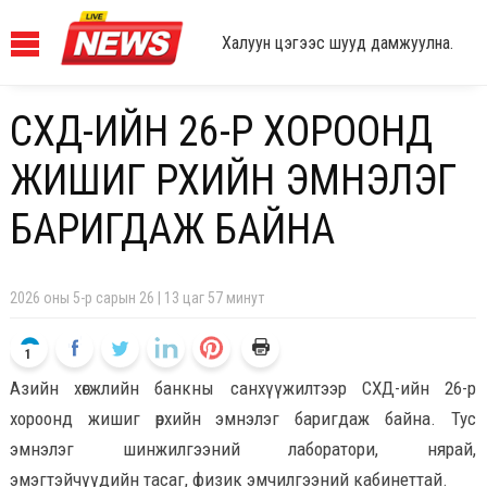
Халуун цэгээс шууд дамжуулна.
СХД-ИЙН 26-Р ХОРООНД
ЖИШИГ ӨРХИЙН ЭМНЭЛЭГ
БАРИГДАЖ БАЙНА
2026 оны 5-р сарын 26 | 13 цаг 57 минут
1
Азийн хөгжлийн банкны санхүүжилтээр СХД-ийн 26-р
хороонд жишиг өрхийн эмнэлэг баригдаж байна. Тус
эмнэлэг шинжилгээний лаборатори, нярай,
эмэгтэйчүүдийн тасаг, физик эмчилгээний кабинеттай.