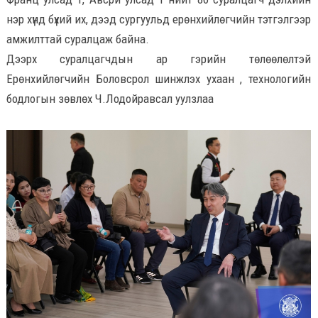
нэр хүнд бүхий их, дээд сургуульд ерөнхийлөгчийн тэтгэлгээр
амжилттай суралцаж байна.
Дээрх суралцагчдын ар гэрийн төлөөлөлтэй
Ерөнхийлөгчийн Боловсрол шинжлэх ухаан , технологийн
бодлогын зөвлөх Ч.Лодойравсал уулзлаа