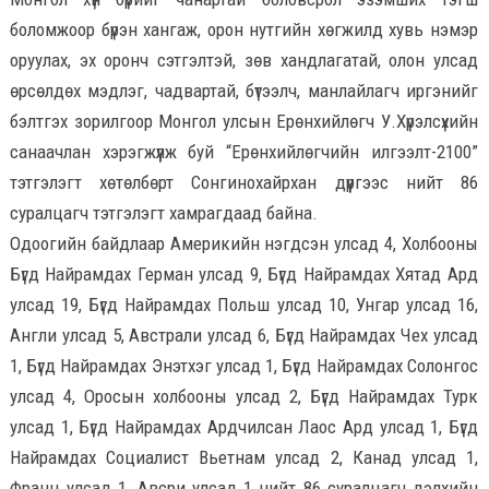
боломжоор бүрэн хангаж, орон нутгийн хөгжилд хувь нэмэр
оруулах, эх оронч сэтгэлтэй, зөв хандлагатай, олон улсад
өрсөлдөх мэдлэг, чадвартай, бүтээлч, манлайлагч иргэнийг
бэлтгэх зорилгоор Монгол улсын Ерөнхийлөгч У.Хүрэлсүхийн
санаачлан хэрэгжүүлж буй “Ерөнхийлөгчийн илгээлт-2100”
тэтгэлэгт хөтөлбөрт Сонгинохайрхан дүүргээс нийт 86
суралцагч тэтгэлэгт хамрагдаад байна.
Одоогийн байдлаар Америкийн нэгдсэн улсад 4, Холбооны
Бүгд Найрамдах Герман улсад 9, Бүгд Найрамдах Хятад Ард
улсад 19, Бүгд Найрамдах Польш улсад 10, Унгар улсад 16,
Англи улсад 5, Австрали улсад 6, Бүгд Найрамдах Чех улсад
1, Бүгд Найрамдах Энэтхэг улсад 1, Бүгд Найрамдах Солонгос
улсад 4, Оросын холбооны улсад 2, Бүгд Найрамдах Турк
улсад 1, Бүгд Найрамдах Ардчилсан Лаос Ард улсад 1, Бүгд
Найрамдах Социалист Вьетнам улсад 2, Канад улсад 1,
Франц улсад 1, Авсри улсад 1 нийт 86 суралцагч дэлхийн