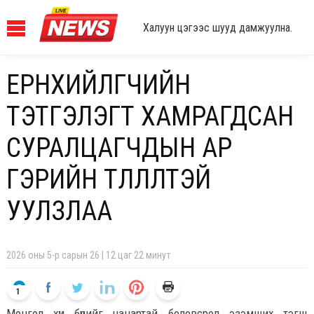
Халуун цэгээс шууд дамжуулна.
ЕРӨНХИЙЛӨГЧИЙН
ТЭТГЭЛЭГТ ХАМРАГДСАН
СУРАЛЦАГЧДЫН АР
ГЭРИЙН ТӨЛӨӨЛӨЛТЭЙ
УУЛЗЛАА
2026 оны 5-р сарын 26 | 12 цаг 22 минут
1
Монгол хүн бүрийг чанартай боловсрол эзэмших тэгш