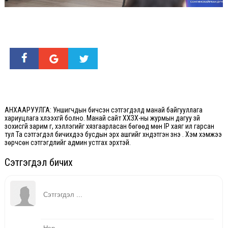
АНХААРУУЛГА: Уншигчдын бичсэн сэтгэгдэлд манай байгууллага
хариуцлага хүлээхгүй болно. Манай сайт ХХЗХ-ны журмын дагуу зүй
зохисгүй зарим үг, хэллэгийг хязгаарласан бөгөөд мөн IP хаяг ил гарсан
тул Та сэтгэгдэл бичихдээ бусдын эрх ашгийг хүндэтгэн үзнэ үү. Хэм хэмжээ
зөрчсөн сэтгэгдлийг админ устгах эрхтэй.
Сэтгэгдэл бичих