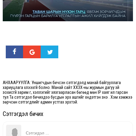
АНХААРУУЛГА: Уншигчдын бичсэн сэтгэгдэлд манай байгууллага
хариуцлага хүлээхгүй болно. Манай сайт ХХЗХ-ны журмын дагуу зүй
зохисгүй зарим үг, хэллэгийг хязгаарласан бөгөөд мөн IP хаяг ил гарсан
тул Та сэтгэгдэл бичихдээ бусдын эрх ашгийг хүндэтгэн үзнэ үү. Хэм хэмжээ
зөрчсөн сэтгэгдлийг админ устгах эрхтэй.
Сэтгэгдэл бичих