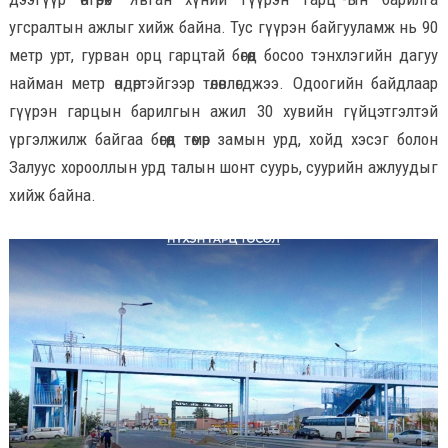
угсралтын ажлыг хийж байна. Тус гүүрэн байгууламж нь 90
метр урт, гурван орц гарцтай бөгөөд босоо тэнхлэгийн дагуу
найман метр өндөртэйгээр төлөвлөгджээ. Одоогийн байдлаар
гүүрэн гарцын барилгын ажил 30 хувийн гүйцэтгэлтэй
үргэлжилж байгаа бөгөөд төмөр замын урд, хойд хэсэг болон
Залуус хорооллын урд талын шонт суурь, суурийн ажлуудыг
хийж байна.