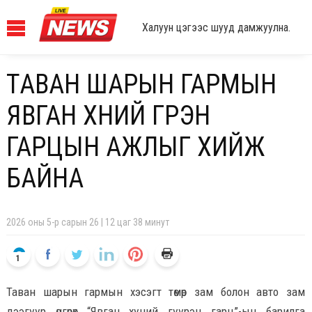
Халуун цэгээс шууд дамжуулна.
ТАВАН ШАРЫН ГАРМЫН
ЯВГАН ХҮНИЙ ГҮҮРЭН
ГАРЦЫН АЖЛЫГ ХИЙЖ
БАЙНА
2026 оны 5-р сарын 26 | 12 цаг 38 минут
1
Таван шарын гармын хэсэгт төмөр зам болон авто зам
дээгүүр өнгөрөх “Явган хүний гүүрэн гарц”-ын барилга