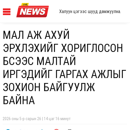
Халуун цэгээс шууд дамжуулна.
МАЛ АЖ АХУЙ
ЭРХЛЭХИЙГ ХОРИГЛОСОН
БҮСЭЭС МАЛТАЙ
ИРГЭДИЙГ ГАРГАХ АЖЛЫГ
ЗОХИОН БАЙГУУЛЖ
БАЙНА
2026 оны 5-р сарын 26 | 14 цаг 16 минут