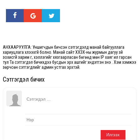
АНХААРУУЛГА: Уншигчдын бичсэн сэтгэгдэлд манай байгууллага
хариуцлага хүлээхгүй болно. Манай сайт ХХЗХ-ны журмын дагуу зүй
зохисгүй зарим үг, хэллэгийг хязгаарласан бөгөөд мөн IP хаяг ил гарсан
тул Та сэтгэгдэл бичихдээ бусдын эрх ашгийг хүндэтгэн үзнэ үү. Хэм хэмжээ
зөрчсөн сэтгэгдлийг админ устгах эрхтэй.
Сэтгэгдэл бичих