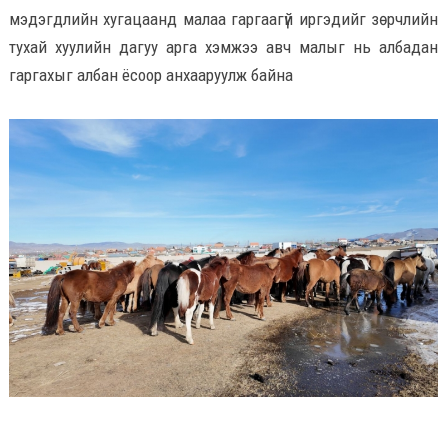
мэдэгдлийн хугацаанд малаа гаргаагүй иргэдийг зөрчлийн
тухай хуулийн дагуу арга хэмжээ авч малыг нь албадан
гаргахыг албан ёсоор анхааруулж байна