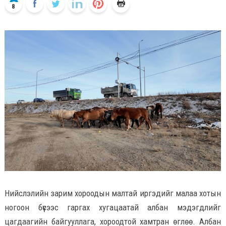
8
Нийслэлийн зарим хороодын малтай иргэдийг малаа хотын
ногоон бүсээс гаргах хугацаатай албан мэдэгдлийг
цагдаагийн байгууллага, хороодтой хамтран өглөө. Албан