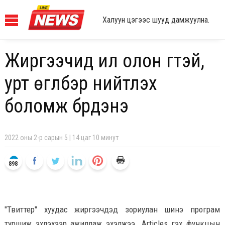
Халуун цэгээс шууд дамжуулна.
Жиргээчид илүү олон үгтэй,
урт өгүүлбэр нийтлэх
боломж бүрдэнэ
2022 оны 2-р сарын 5 | 14 цаг 10 минут
898
"Твиттер" хуудас жиргээчдэд зориулан шинэ програм
туршиж эхлэхээр ажиллаж эхэлжээ. Articles гэх функцын