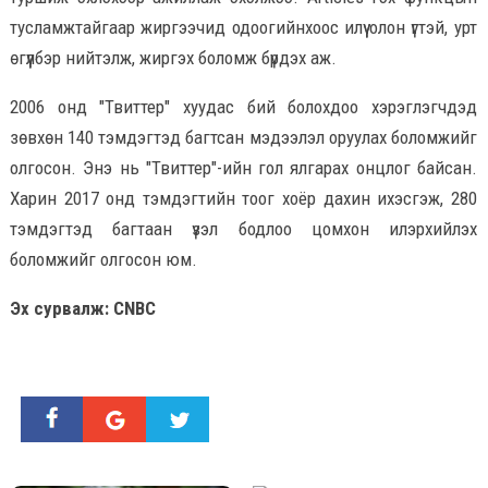
тусламжтайгаар жиргээчид одоогийнхоос илүү олон үгтэй, урт
өгүүлбэр нийтэлж, жиргэх боломж бүрдэх аж.
2006 онд "Твиттер" хуудас бий болохдоо хэрэглэгчдэд
зөвхөн 140 тэмдэгтэд багтсан мэдээлэл оруулах боломжийг
олгосон. Энэ нь "Твиттер"-ийн гол ялгарах онцлог байсан.
Харин 2017 онд тэмдэгтийн тоог хоёр дахин ихэсгэж, 280
тэмдэгтэд багтаан үзэл бодлоо цомхон илэрхийлэх
боломжийг олгосон юм.
Эх сурвалж: CNBC