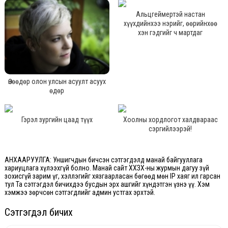
Альцгеймертэй настан
хүүхдийнхээ нэрийг, өөрийнхөө
хэн гэдгийг ч мартдаг
Өнөөдөр олон улсын асуулт асуух
өдөр
Гэрэл зургийн цаад түүх
Хоолны хордлогот халдвараас
сэргийлээрэй!
АНХААРУУЛГА: Уншигчдын бичсэн сэтгэгдэлд манай байгууллага
хариуцлага хүлээхгүй болно. Манай сайт ХХЗХ-ны журмын дагуу зүй
зохисгүй зарим үг, хэллэгийг хязгаарласан бөгөөд мөн IP хаяг ил гарсан
тул Та сэтгэгдэл бичихдээ бусдын эрх ашгийг хүндэтгэн үзнэ үү. Хэм
хэмжээ зөрчсөн сэтгэгдлийг админ устгах эрхтэй.
Сэтгэгдэл бичих