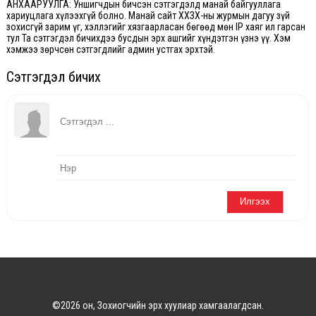
АНХААРУУЛГА: Уншигчдын бичсэн сэтгэгдэлд манай байгууллага
хариуцлага хүлээхгүй болно. Манай сайт ХХЗХ-ны журмын дагуу зүй
зохисгүй зарим үг, хэллэгийг хязгаарласан бөгөөд мөн IP хаяг ил гарсан
тул Та сэтгэгдэл бичихдээ бусдын эрх ашгийг хүндэтгэн үзнэ үү. Хэм
хэмжээ зөрчсөн сэтгэгдлийг админ устгах эрхтэй.
Сэтгэгдэл бичих
©2026 он, Зохиогчийн эрх хуулиар хамгаалагдсан.