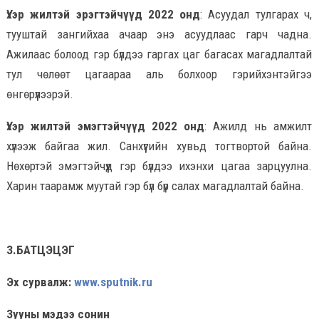
Үхэр жилтэй эрэгтэйчүүд 2022 онд
: Асуудал тулгарах ч,
тууштай зангийхаа ачаар энэ асуудлаас гарч чадна.
Ажилаас болоод гэр бүлдээ гаргах цаг багасах магадлалтай
тул чөлөөт цагаараа аль болхоор гэрийхэнтэйгээ
өнгөрүүлээрэй.
Үхэр жилтэй эмэгтэйчүүд 2022 онд
: Ажилд нь амжилт
хүлээж байгаа жил. Санхүүгийн хувьд тогтвортой байна.
Нөхөртэй эмэгтэйчүүд гэр бүлдээ ихэнхи цагаа зарцуулна.
Харин таарамж муутай гэр бүл бүр салах магадлалтай байна.
З.БАТЦЭЦЭГ
Эх сурвалж:
www.sputnik.ru
Зууны мэдээ сонин