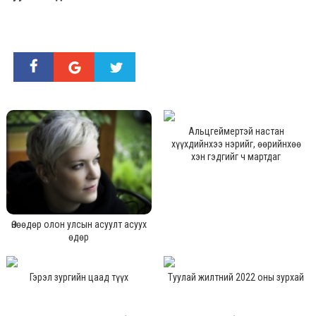
Альцгеймертэй настан
хүүхдийнхээ нэрийг, өөрийнхөө
хэн гэдгийг ч мартдаг
Өнөөдөр олон улсын асуулт асуух
өдөр
Гэрэл зургийн цаад түүх
Туулай жилтний 2022 оны зурхай