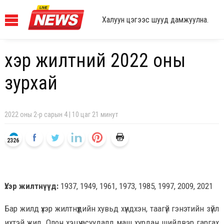
Халуун цэгээс шууд дамжуулна.
Үхэр жилтний 2022 оны
зурхай
2022 оны 2-р сарын 4 | 10 цаг 21 минут
2326
Үхэр жилтнүүд:
1937, 1949, 1961, 1973, 1985, 1997, 2009, 2021
Бар жилд үхэр жилтнүүдийн хувьд хүндхэн, таагүй гэнэтийн зүйл
ихтэй жил. Олон хэцүү асуудалд маш хурдан шийдвэр гаргах