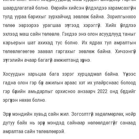
шаардлагатай болно. Өөрийн хийсэн үйлдэлдээ харамсахгүйн
тулд уураа барихыг зурхайчид зөвлөж байна. Зорилгынхоо
төлөө эврээрээ урагшаа зүтгээд хэрэггүй. Хийх үйлдлээ
эхлээд маш сайн төлөвлө. Гэхдээ энэ олон асуудлууд таныг
карьерын шат ахихад тус болно. Их ядрах тул амралтын
төлөвлөгөөгөө заавал гаргахыг зөвлөж байна. Хичээнгүй
зүтгэлийн ачаар багагүй амжилтанд хүрнэ.
Хосуудын харьцаа бага зэрэг хурцадмал байна. Үүнээс
гадна олон гэр бүл ажилын араас хэт их улайрснаас болоод
гэр бүлийн амьдарлыг орхисноо анзаарч 2022 онд бүгдийг
эргүүлэн нөхөх болно.
Эрүүл мэндийн хувьд сайн жил. Зогсолтгүй хөдөлмөрлөх, нойр
дутуу байх нь эрүүл мэндэд сайнаар нөлөөлдөггүйг санаад
амралтаа сайн төлөвлөөрэй.