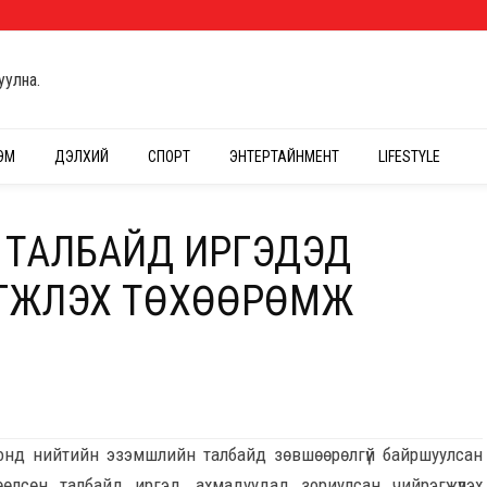
уулна.
ЭМ
ДЭЛХИЙ
СПОРТ
ЭНТЕРТАЙНМЕНТ
LIFESTYLE
Н ТАЛБАЙД ИРГЭДЭД
ЖҮҮЛЭХ ТӨХӨӨРӨМЖ
4 онд нийтийн эзэмшлийн талбайд зөвшөөрөлгүй байршуулсан
өөлсөн талбайд иргэд, ахмадуудад зориулсан чийрэгжүүлэх