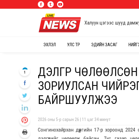
Халуун цэгээс шууд дамж
ЭХЛЭЛ
УЛС ТӨР
ЭДИЙН ЗАСАГ
НИЙГ
ДЭЛГҮҮР ЧӨЛӨӨЛСӨ
1
ЗОРИУЛСАН ЧИЙРЭГ
БАЙРШУУЛЖЭЭ
2026 оны 5-р сарын 26 | 11 цаг 34 минут
Сонгинохайрхан дүүргийн 17-р хороонд 202
дэлгүүрийг чөлөөлж байсан. Тус газар чөл