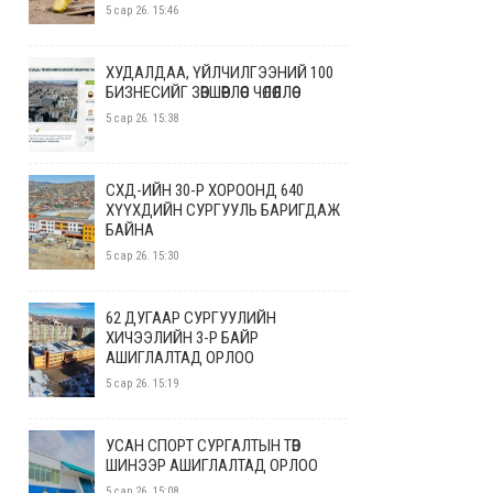
5 сар 26. 15:46
ХУДАЛДАА, ҮЙЛЧИЛГЭЭНИЙ 100
БИЗНЕСИЙГ ЗӨВШӨӨРЛӨӨС ЧӨЛӨӨЛЛӨӨ
5 сар 26. 15:38
СХД-ИЙН 30-Р ХОРООНД 640
ХҮҮХДИЙН СУРГУУЛЬ БАРИГДАЖ
БАЙНА
5 сар 26. 15:30
62 ДУГААР СУРГУУЛИЙН
ХИЧЭЭЛИЙН 3-Р БАЙР
АШИГЛАЛТАД ОРЛОО
5 сар 26. 15:19
УСАН СПОРТ СУРГАЛТЫН ТӨВ
ШИНЭЭР АШИГЛАЛТАД ОРЛОО
5 сар 26. 15:08