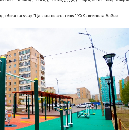
өд гүйцэтгэгчээр “Цагаан шонхор илч” ХХК ажиллаж байна.