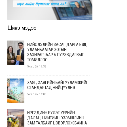
Шинэ мэдээ
НИЙСЛЭЛИЙН ЗАСАГ ДАРГА БӨГӨӨД
УЛААНБААТАР ХОТЫН
ЗАХИРАГЧААР Б.ПҮРЭВДАГВЫГ
ТОМИЛЛОО
5 сар 26. 17:38
ХАЯГ, ХАЯГИЙН БАЙГУУЛАМЖИЙГ
СТАНДАРТАД НИЙЦҮҮЛНЭ
5 сар 26. 16:00
ИРГЭДИЙН БҮЛЭГ ҮЕРИЙН
ДАЛАН, НИЙТИЙН ЭЗЭМШЛИЙН
ЗАМ ТАЛБАЙГ ЦЭВЭРЛЭЖ БАЙНА