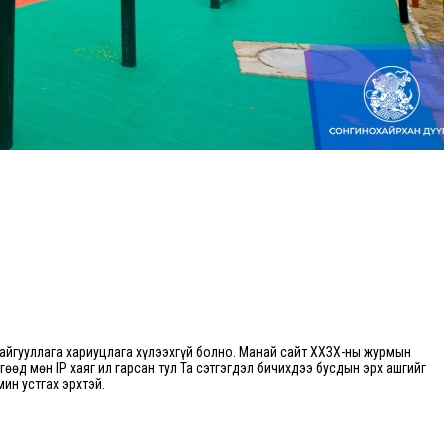
йгууллага хариуцлага хүлээхгүй болно. Манай сайт ХХЗХ-ны журмын
өгөөд мөн IP хаяг ил гарсан тул Та сэтгэгдэл бичихдээ бусдын эрх ашгийг
мин устгах эрхтэй.