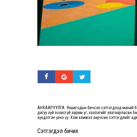
АНХААРУУЛГА: Уншигчдын бичсэн сэтгэгдэлд манай ба
дагуу зүй зохисгүй зарим үг, хэллэгийг хязгаарласан б
хүндэтгэн үзнэ үү. Хэм хэмжээ зөрчсөн сэтгэгдлийг ад
Сэтгэгдэл бичих