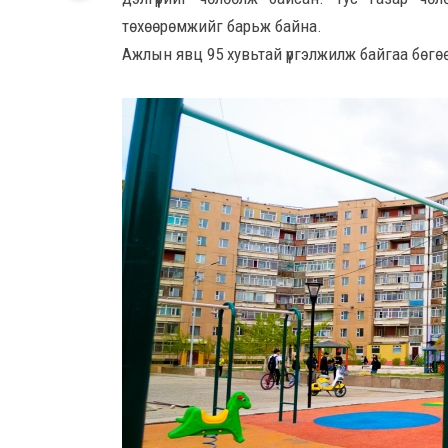
төхөөрөмжийг барьж байна.
Ажлын явц 95 хувьтай үргэлжилж байгаа бөгө