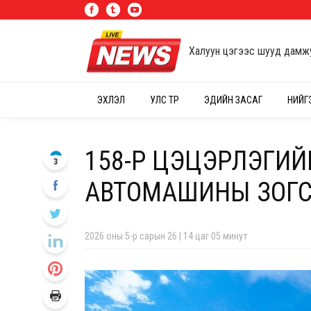
Халуун цэгээс шууд дамж
ЭХЛЭЛ
УЛС ТӨР
ЭДИЙН ЗАСАГ
НИЙГ
158-Р ЦЭЦЭРЛЭГИЙ
3
АВТОМАШИНЫ ЗОГС
2026 оны 5-р сарын 26 | 14 цаг 05 минут