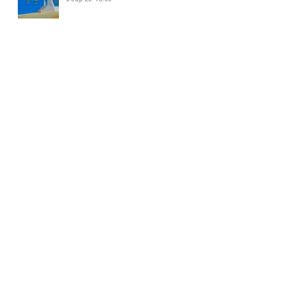
ЖИЖИГ, ДУНД ҮЙЛДВЭР
ЭРХЛЭГЧДИЙН УДИРДАХ
АЖИЛТНУУДЫН УУЛЗАЛТ БОЛЛОО
5 сар 26. 14:34
БАЯНХОШУУНД 169 ДҮГЭЭР
СУРГУУЛЬ НЭЭЛТЭЭ ХИЙЛЭЭ
5 сар 26. 14:25
МАЛ АЖ АХУЙ ЭРХЛЭХИЙГ
ХОРИГЛОСОН БҮСЭЭС МАЛТАЙ
ИРГЭДИЙГ ГАРГАХ АЖЛЫГ
ЗОХИОН БАЙГУУЛЖ БАЙНА
5 сар 26. 14:16
158-Р ЦЭЦЭРЛЭГИЙН ГАДНА
ТАЛБАЙД 35 АВТОМАШИНЫ