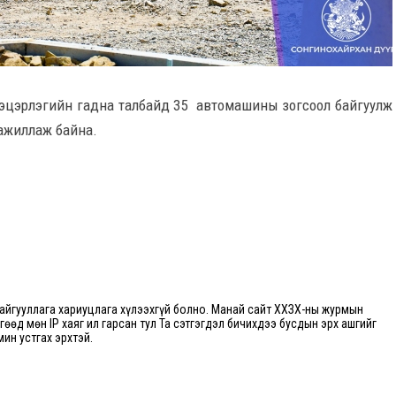
р цэцэрлэгийн гадна талбайд 35 автомашины зогсоол байгуулж
 ажиллаж байна.
йгууллага хариуцлага хүлээхгүй болно. Манай сайт ХХЗХ-ны журмын
өгөөд мөн IP хаяг ил гарсан тул Та сэтгэгдэл бичихдээ бусдын эрх ашгийг
мин устгах эрхтэй.