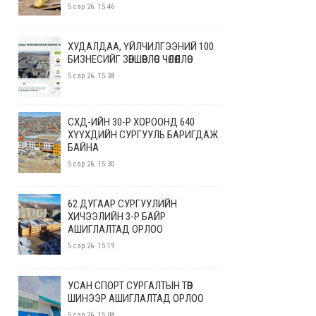
5 сар 26. 15:46
ХУДАЛДАА, ҮЙЛЧИЛГЭЭНИЙ 100
БИЗНЕСИЙГ ЗӨВШӨӨРЛӨӨС ЧӨЛӨӨЛЛӨӨ
5 сар 26. 15:38
СХД-ИЙН 30-Р ХОРООНД 640
ХҮҮХДИЙН СУРГУУЛЬ БАРИГДАЖ
БАЙНА
5 сар 26. 15:30
62 ДУГААР СУРГУУЛИЙН
ХИЧЭЭЛИЙН 3-Р БАЙР
АШИГЛАЛТАД ОРЛОО
5 сар 26. 15:19
УСАН СПОРТ СУРГАЛТЫН ТӨВ
ШИНЭЭР АШИГЛАЛТАД ОРЛОО
5 сар 26. 15:08