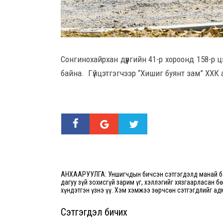
Сонгинохайрхан дүүргийн 41-р хороонд 158-
байна. Гүйцэтгэгчээр “Хишиг буянт зам” ХХК
АНХААРУУЛГА: Уншигчдын бичсэн сэтгэгдэлд манай ба
дагуу зүй зохисгүй зарим үг, хэллэгийг хязгаарласан б
хүндэтгэн үзнэ үү. Хэм хэмжээ зөрчсөн сэтгэгдлийг ад
Сэтгэгдэл бичих