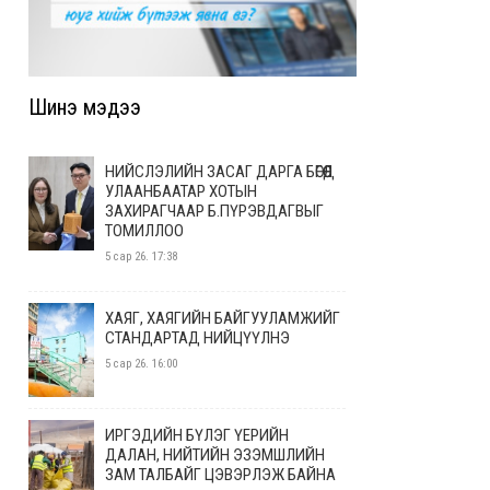
Шинэ мэдээ
НИЙСЛЭЛИЙН ЗАСАГ ДАРГА БӨГӨӨД
УЛААНБААТАР ХОТЫН
ЗАХИРАГЧААР Б.ПҮРЭВДАГВЫГ
ТОМИЛЛОО
5 сар 26. 17:38
ХАЯГ, ХАЯГИЙН БАЙГУУЛАМЖИЙГ
СТАНДАРТАД НИЙЦҮҮЛНЭ
5 сар 26. 16:00
ИРГЭДИЙН БҮЛЭГ ҮЕРИЙН
ДАЛАН, НИЙТИЙН ЭЗЭМШЛИЙН
ЗАМ ТАЛБАЙГ ЦЭВЭРЛЭЖ БАЙНА