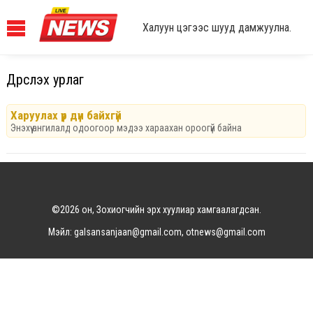
Халуун цэгээс шууд дамжуулна.
Дүрслэх урлаг
Харуулах үр дүн байхгүй
Энэхүү ангилалд одоогоор мэдээ хараахан ороогүй байна
©2026 он, Зохиогчийн эрх хуулиар хамгаалагдсан.
Мэйл: galsansanjaan@gmail.com, otnews@gmail.com