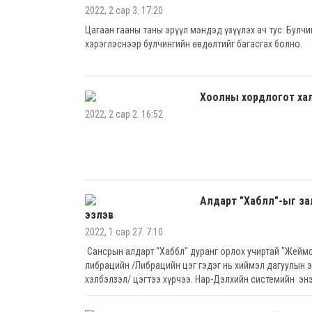
2022, 2 сар 3. 17:20
Цагаан гааны таны эрүүл мэндэд үзүүлэх ач тус: Булчи
хэрэглэснээр булчингийн өвдөлтийг багасгах болно.
Хоолны хордлогот хал
2022, 2 сар 2. 16:52
Алдарт "Хаблл"-ыг за
эзлэв
2022, 1 сар 27. 7:10
Сансрын алдарт "Хаббл" дуранг орлох учиртай "Жеймс
либрацийн /Либрацийн цэг гэдэг нь хиймэл дагуулын э
хэлбэлзэл/ цэгтээ хүрчээ. Нар-Дэлхийн системийн эн
нөхдөг тийм цэг юм. Тиймээс дуран нь тэдгээртэй ха