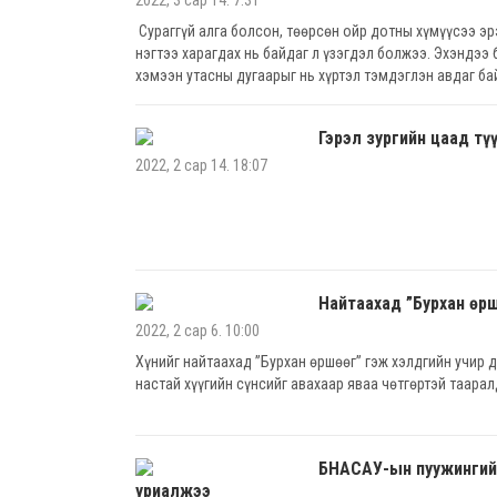
2022, 3 сар 14. 7:31
Сураггүй алга болсон, төөрсөн ойр дотны хүмүүсээ э
нэгтээ харагдах нь байдаг л үзэгдэл болжээ. Эхэндээ 
хэмээн утасны дугаарыг нь хүртэл тэмдэглэн авдаг ба
Гэрэл зургийн цаад тү
2022, 2 сар 14. 18:07
Найтаахад ”Бурхан өрш
2022, 2 сар 6. 10:00
Хүнийг найтаахад ”Бурхан өршөөг” гэж хэлдгийн учир д
настай хүүгийн сүнсийг авахаар яваа чөтгөртэй таара
БНАСАУ-ын пуужингий
уриалжээ