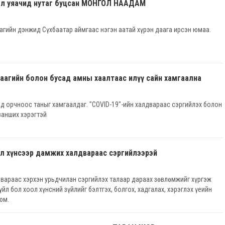
ол уяачид нутаг буцсан МОНГОЛ НААДАМ
агийн дэнжид Сүхбаатар аймгаас нэгэн аатай хүрэн даага ирсэн юмаа.
даагийн болон бусад амны хаалтаас илүү сайн хамгаална
д орчноос таныг хамгаалдаг. "COVID-19"-ийн халдвараас сэргийлэх болон
занших хэрэгтэй
л хүнсээр дамжих халдвараас сэргийлээрэй
вараас хэрхэн урьдчилан сэргийлэх талаар дараах зөвлөмжийг хүргэж
йл бол хоол хүнсний зүйлийг бэлтгэх, болгох, хадгалах, хэрэглэх үеийн
юм.