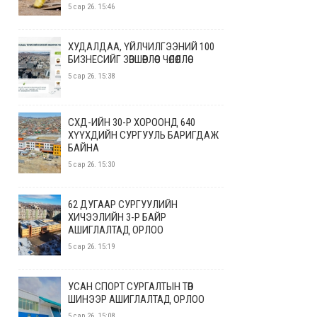
5 сар 26. 15:46
ХУДАЛДАА, ҮЙЛЧИЛГЭЭНИЙ 100
БИЗНЕСИЙГ ЗӨВШӨӨРЛӨӨС ЧӨЛӨӨЛЛӨӨ
5 сар 26. 15:38
СХД-ИЙН 30-Р ХОРООНД 640
ХҮҮХДИЙН СУРГУУЛЬ БАРИГДАЖ
БАЙНА
5 сар 26. 15:30
62 ДУГААР СУРГУУЛИЙН
ХИЧЭЭЛИЙН 3-Р БАЙР
АШИГЛАЛТАД ОРЛОО
5 сар 26. 15:19
УСАН СПОРТ СУРГАЛТЫН ТӨВ
ШИНЭЭР АШИГЛАЛТАД ОРЛОО
5 сар 26. 15:08