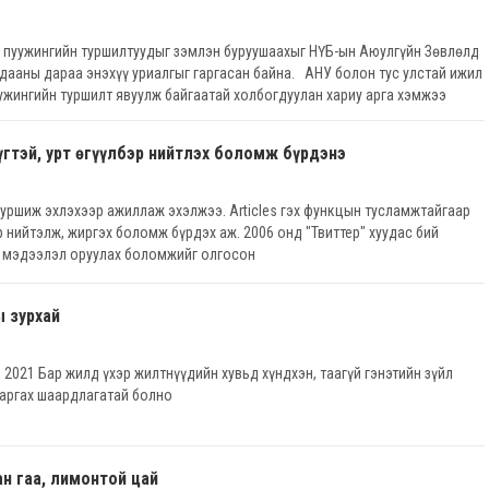
 пуужингийн туршилтуудыг зэмлэн буруушаахыг НҮБ-ын Аюулгүйн Зөвлөлд
лдааны дараа энэхүү уриалгыг гаргасан байна. АНУ болон тус улстай ижил
ужингийн туршилт явуулж байгаатай холбогдуулан хариу арга хэмжээ
ахь удаагаа уриалж буй нь энэ юм
үгтэй, урт өгүүлбэр нийтлэх боломж бүрдэнэ
туршиж эхлэхээр ажиллаж эхэлжээ. Articles гэх функцын тусламжтайгаар
р нийтэлж, жиргэх боломж бүрдэх аж. 2006 онд "Твиттер" хуудас бий
н мэдээлэл оруулах боломжийг олгосон
ы зурхай
9, 2021 Бар жилд үхэр жилтнүүдийн хувьд хүндхэн, таагүй гэнэтийн зүйл
гаргах шаардлагатай болно
н гаа, лимонтой цай