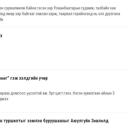
рэн сурвалжилж байна гэсэн зар Улаанбаатарын гудамж, талбайн хаа
бид ямар зар байгааг лавлан харж, таарвал гэрийнхэнд нь хэл дуулгана
йв
үх
өөг” гэж хэлдгийн учир
араах домгоос үүсэлтэй аж. Эрт цагт гэнэ. Нэгэн хувилгаан айлын 3
лджээ
н туршилтыг зэмлэн буруушаахыг Аюулгүйн Зөвлөлд