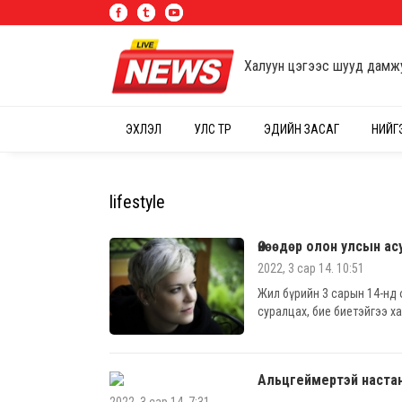
Халуун цэгээс шууд дамж
ЭХЛЭЛ
УЛС ТӨР
ЭДИЙН ЗАСАГ
НИЙГ
lifestyle
Өнөөдөр олон улсын ас
2022, 3 сар 14. 10:51
Жил бүрийн 3 сарын 14-нд 
суралцах, бие биетэйгээ х
Альцгеймертэй настан 