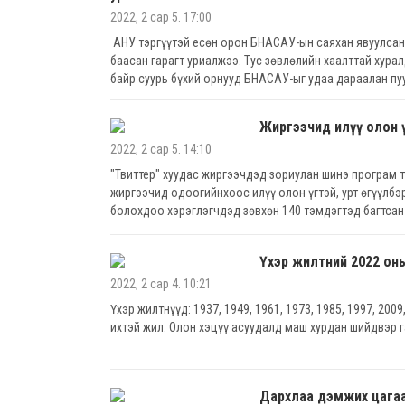
2022, 2 сар 5. 17:00
АНУ тэргүүтэй есөн орон БНАСАУ-ын саяхан явуулсан
баасан гарагт уриалжээ. Тус зөвлөлийн хаалттай хура
байр суурь бүхий орнууд БНАСАУ-ыг удаа дараалан пу
авахыг сүүлийн хоёр долоо хоногийн хугацаанд хоёр д
Жиргээчид илүү олон 
2022, 2 сар 5. 14:10
"Твиттер" хуудас жиргээчдэд зориулан шинэ програм 
жиргээчид одоогийнхоос илүү олон үгтэй, урт өгүүлбэ
болохдоо хэрэглэгчдэд зөвхөн 140 тэмдэгтэд багтса
Үхэр жилтний 2022 он
2022, 2 сар 4. 10:21
Үхэр жилтнүүд: 1937, 1949, 1961, 1973, 1985, 1997, 200
ихтэй жил. Олон хэцүү асуудалд маш хурдан шийдвэр 
Дархлаа дэмжих цагаа