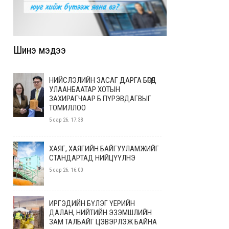
Шинэ мэдээ
НИЙСЛЭЛИЙН ЗАСАГ ДАРГА БӨГӨӨД
УЛААНБААТАР ХОТЫН
ЗАХИРАГЧААР Б.ПҮРЭВДАГВЫГ
ТОМИЛЛОО
5 сар 26. 17:38
ХАЯГ, ХАЯГИЙН БАЙГУУЛАМЖИЙГ
СТАНДАРТАД НИЙЦҮҮЛНЭ
5 сар 26. 16:00
ИРГЭДИЙН БҮЛЭГ ҮЕРИЙН
ДАЛАН, НИЙТИЙН ЭЗЭМШЛИЙН
ЗАМ ТАЛБАЙГ ЦЭВЭРЛЭЖ БАЙНА