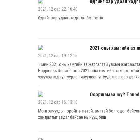
Өндгийг хэр удаан хад
2021, 12 сар 22. 16:40
Өндгийг хэр удаан хадгалж болох вэ
2021 оны хамгийн аз 
2021, 12 сар 19. 12:15
1 мин 2021 оны хамгийн аз жаргалтай улсын жагсаал
Happiness Report"-оос 2021 оны хамгийн аз жаргалтай
үзүүлэлтэд тулгуурлан явуулсан уг судалгаагаар дэл
Осоржамаа юу? Thunde
2021, 12 сар 16. 13:16
Монголчуудын оройг өнгөтэй, амттай болгодог байсан 
хандалтыг авдаг байсан нь нууц биш