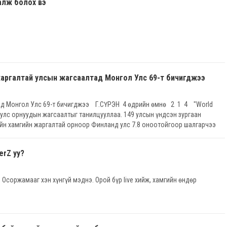
галж болох вэ
жаргалтай улсын жагсаалтад Монгол Улс 69-т бичигджээ
тад Монгол Улс 69-т бичигджээ Г.СҮРЭН 4 өдрийн өмнө 2 1 4 "World
 улс орнуудын жагсаалтыг танилцууллаа. 149 улсын үндсэн зургаан
хийн хамгийн жаргалтай орноор Финланд улс 7.8 оноотойгоор шалгарчээ
rZ уу?
Осоржамааг хэн хүнгүй мэднэ. Орой бүр live хийж, хамгийн өндөр