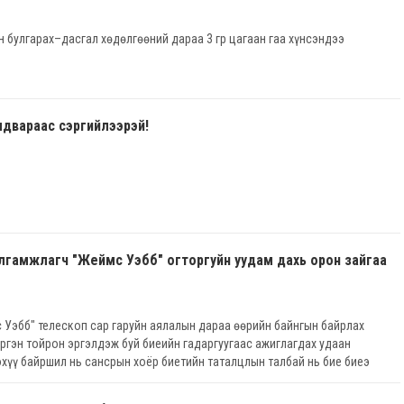
н булгарах–дасгал хөдөлгөөний дараа 3 гр цагаан гаа хүнсэндээ
двараас сэргийлээрэй!
лгамжлагч "Жеймс Уэбб" огторгуйн уудам дахь орон зайгаа
 Уэбб" телескоп сар гаруйн аялалын дараа өөрийн байнгын байрлах
ргэн тойрон эргэлдэж буй биеийн гадаргуугаас ажиглагдах удаан
эхүү байршил нь сансрын хоёр биетийн таталцлын талбай нь бие биеэ
рьцуулахад харьцангуй хөдөлгөөнгүй байж чаддаг.