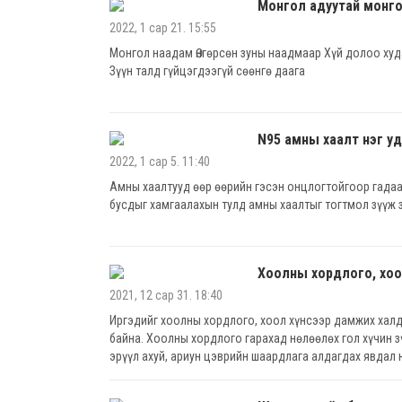
Монгол адуутай монг
2022, 1 сар 21. 15:55
Монгол наадам Өнгөрсөн зуны наадмаар Хүй долоо худ
Зүүн талд гүйцэгдээгүй сөөнгө даага
N95 амны хаалт нэг у
2022, 1 сар 5. 11:40
Амны хаалтууд өөр өөрийн гэсэн онцлогтойгоор гадаа
бусдыг хамгаалахын тулд амны хаалтыг тогтмол зүүж 
Хоолны хордлого, хоо
2021, 12 сар 31. 18:40
Иргэдийг хоолны хордлого, хоол хүнсээр дамжих халд
байна. Хоолны хордлого гарахад нөлөөлөх гол хүчин зү
эрүүл ахуй, ариун цэврийн шаардлага алдагдах явдал 