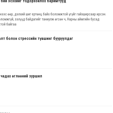
 бий эсэхийг тодорхойлох баримтууд
нээс өөр, дэлхий шиг ертөнц байх боломжтой үгүйг гайхширсаар ирсэн.
ломжгүй, зэлүүд байдагийг таниулж өгсөн ч, Нарны аймгийн бусад
той байгаа
алт болон стрессийн түвшинг бууруулдаг
 чадах өглөөний зуршил