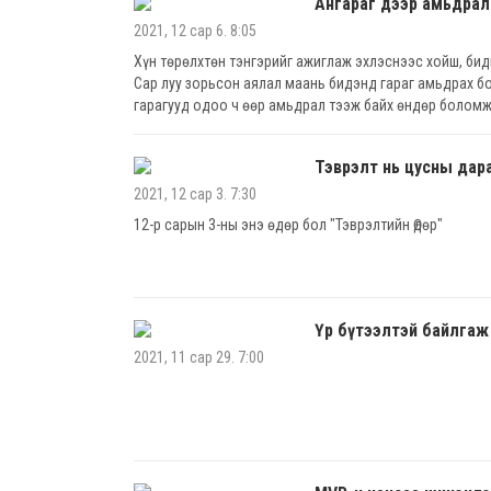
Ангараг дээр амьдрал
2021, 12 сар 6. 8:05
Хүн төрөлхтөн тэнгэрийг ажиглаж эхлэснээс хойш, бид
Сар луу зорьсон аялал маань бидэнд гараг амьдрах бо
гарагууд одоо ч өөр амьдрал тээж байх өндөр боломж
Тэврэлт нь цусны дар
2021, 12 сар 3. 7:30
12-р сарын 3-ны энэ өдөр бол "Тэврэлтийн Өдөр"
Үр бүтээлтэй байлгаж
2021, 11 сар 29. 7:00