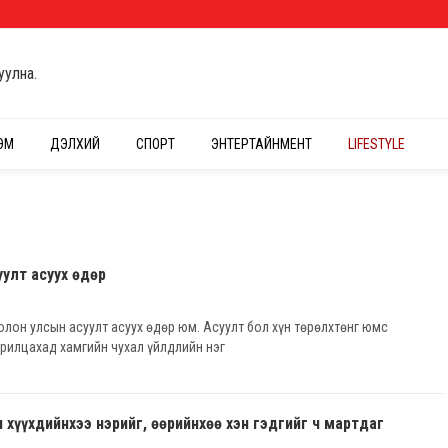
уулна.
ЭМ
ДЭЛХИЙ
СПОРТ
ЭНТЕРТАЙНМЕНТ
LIFESTYLE
уулт асуух өдөр
олон улсын асуулт асуух өдөр юм. Асуулт бол хүн төрөлхтөнг юмс
арилцахад хамгийн чухал үйлдлийн нэг
хүүхдийнхээ нэрийг, өөрийнхөө хэн гэдгийг ч мартдаг