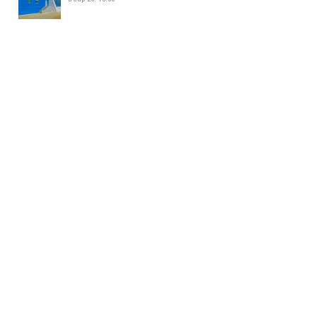
ЖИЖИГ, ДУНД ҮЙЛДВЭР
ЭРХЛЭГЧДИЙН УДИРДАХ
АЖИЛТНУУДЫН УУЛЗАЛТ БОЛЛОО
5 сар 26. 14:34
БАЯНХОШУУНД 169 ДҮГЭЭР
СУРГУУЛЬ НЭЭЛТЭЭ ХИЙЛЭЭ
5 сар 26. 14:25
МАЛ АЖ АХУЙ ЭРХЛЭХИЙГ
ХОРИГЛОСОН БҮСЭЭС МАЛТАЙ
ИРГЭДИЙГ ГАРГАХ АЖЛЫГ
ЗОХИОН БАЙГУУЛЖ БАЙНА
5 сар 26. 14:16
158-Р ЦЭЦЭРЛЭГИЙН ГАДНА
ТАЛБАЙД 35 АВТОМАШИНЫ