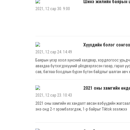
Шинэ жилийн баярын 
2021, 12 сар 30. 9:00
Хүүхдийн бэлэг сонгох
2021, 12 сар 24. 14:49
Баярын үеэр хоол хүнсний халдвар, хордлогоос урьдчи
авахдаа бүтээгдэхүүний үйлдвэрлэсэн газар, гарал үүс
сав, баглаа боодлын бүрэн бүтэн байдлыг шалган авч
сэргийлэхийг анхааруулж байна.
2021 оны хамгийн өндө
2021, 12 сар 23. 10:43
2021 оны хамгийн их хандалт авсан вэбүүдийн жагсаалт
энэ онд 2-т эрэмбэлэгдэж, 1-р байрыг Tiktok эзэлжээ