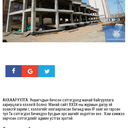
АНХААРУУЛГА: Уншигчдын бичсэн сэтгэгдэлд манай байгууллага
хариуцлага хүлээхгүй болно. Манай сайт ХХЗХ-ны журмын дагуу зүй
зохисгүй зарим үг, хэллэгийг хязгаарласан бөгөөд мөн IP хаяг ил гарсан
тул Та сэтгэгдэл бичихдээ бусдын эрх ашгийг хүндэтгэн үзнэ үү. Хэм хэмжээ
зөрчсөн сэтгэгдлийг админ устгах эрхтэй.