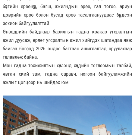
бүлгийн өрөөнүүд, багш, ажилчдын өрөө, гал тогоо, ариун
цэврийн өрөө болон бусад өрөө тасалгаануудаас бүрдсэн
зохион байгуулалттай.
Өнөөдрийн байдлаар барилгын гадна краказ угсралтын
ажил дуусаж, өрлөг угсралтын ажил хийгдэх шатандаа явж
байгаа бөгөөд 2026 ондоо багтаан ашиглалтад оруулахаар
төлөвлөж байна.
Мөн гадна тохижилтын хүрээнд хүүхдийн тоглоомын талбай,
явган хүний зам, гадна саравч, ногоон байгууламжийн
ажлыг цогцоор нь шийдэх юм.