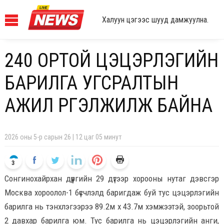
Халуун цэгээс шууд дамжуулна.
240 ОРТОЙ ЦЭЦЭРЛЭГИЙН
БАРИЛГА УГСРАЛТЫН
АЖИЛ ҮРГЭЛЖИЛЖ БАЙНА
2026 оны 5-р сарын 26 | 12 цаг 05 минут
3
Сонгинохайрхан дүүргийн 29 дүгээр хорооны нутаг дэвсгэр
Москва хороолол-1 бүсчлэлд баригдаж буй тус цэцэрлэгийн
барилга нь тэнхлэгээрээ 89.2м x 43.7м хэмжээтэй, зоорьтой
2 давхар барилга юм. Тус барилга нь цэцэрлэгийн анги,