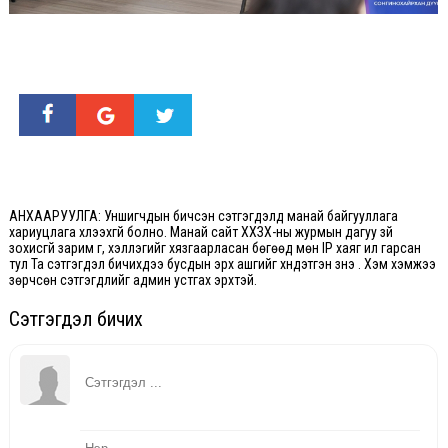
АНХААРУУЛГА: Уншигчдын бичсэн сэтгэгдэлд манай байгууллага
хариуцлага хүлээхгүй болно. Манай сайт ХХЗХ-ны журмын дагуу зүй
зохисгүй зарим үг, хэллэгийг хязгаарласан бөгөөд мөн IP хаяг ил гарсан
тул Та сэтгэгдэл бичихдээ бусдын эрх ашгийг хүндэтгэн үзнэ үү. Хэм хэмжээ
зөрчсөн сэтгэгдлийг админ устгах эрхтэй.
Сэтгэгдэл бичих