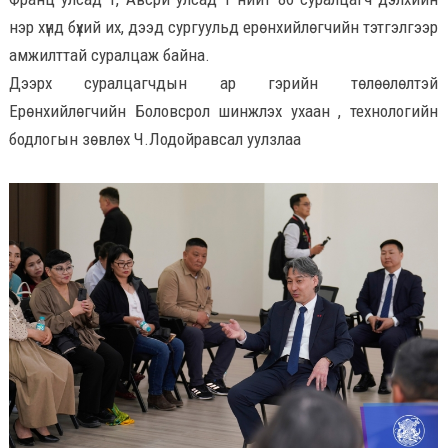
нэр хүнд бүхий их, дээд сургуульд ерөнхийлөгчийн тэтгэлгээр
амжилттай суралцаж байна.
Дээрх суралцагчдын ар гэрийн төлөөлөлтэй
Ерөнхийлөгчийн Боловсрол шинжлэх ухаан , технологийн
бодлогын зөвлөх Ч.Лодойравсал уулзлаа