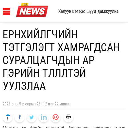
Халуун цэгээс шууд дамжуулна.
ЕРӨНХИЙЛӨГЧИЙН
ТЭТГЭЛЭГТ ХАМРАГДСАН
СУРАЛЦАГЧДЫН АР
ГЭРИЙН ТӨЛӨӨЛӨЛТЭЙ
УУЛЗЛАА
2026 оны 5-р сарын 26 | 12 цаг 22 минут
8
Монгол хүн бүрийг чанартай боловсрол эзэмших тэгш