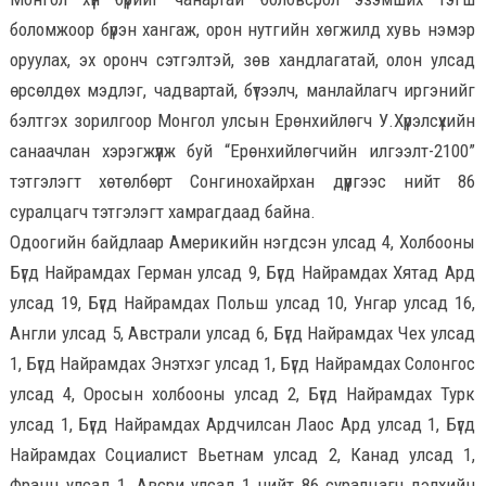
боломжоор бүрэн хангаж, орон нутгийн хөгжилд хувь нэмэр
оруулах, эх оронч сэтгэлтэй, зөв хандлагатай, олон улсад
өрсөлдөх мэдлэг, чадвартай, бүтээлч, манлайлагч иргэнийг
бэлтгэх зорилгоор Монгол улсын Ерөнхийлөгч У.Хүрэлсүхийн
санаачлан хэрэгжүүлж буй “Ерөнхийлөгчийн илгээлт-2100”
тэтгэлэгт хөтөлбөрт Сонгинохайрхан дүүргээс нийт 86
суралцагч тэтгэлэгт хамрагдаад байна.
Одоогийн байдлаар Америкийн нэгдсэн улсад 4, Холбооны
Бүгд Найрамдах Герман улсад 9, Бүгд Найрамдах Хятад Ард
улсад 19, Бүгд Найрамдах Польш улсад 10, Унгар улсад 16,
Англи улсад 5, Австрали улсад 6, Бүгд Найрамдах Чех улсад
1, Бүгд Найрамдах Энэтхэг улсад 1, Бүгд Найрамдах Солонгос
улсад 4, Оросын холбооны улсад 2, Бүгд Найрамдах Турк
улсад 1, Бүгд Найрамдах Ардчилсан Лаос Ард улсад 1, Бүгд
Найрамдах Социалист Вьетнам улсад 2, Канад улсад 1,
Франц улсад 1, Авсри улсад 1 нийт 86 суралцагч дэлхийн