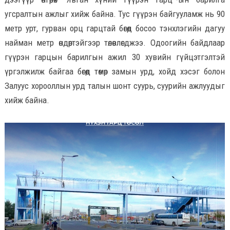
угсралтын ажлыг хийж байна. Тус гүүрэн байгууламж нь 90
метр урт, гурван орц гарцтай бөгөөд босоо тэнхлэгийн дагуу
найман метр өндөртэйгээр төлөвлөгджээ. Одоогийн байдлаар
гүүрэн гарцын барилгын ажил 30 хувийн гүйцэтгэлтэй
үргэлжилж байгаа бөгөөд төмөр замын урд, хойд хэсэг болон
Залуус хорооллын урд талын шонт суурь, суурийн ажлуудыг
хийж байна.