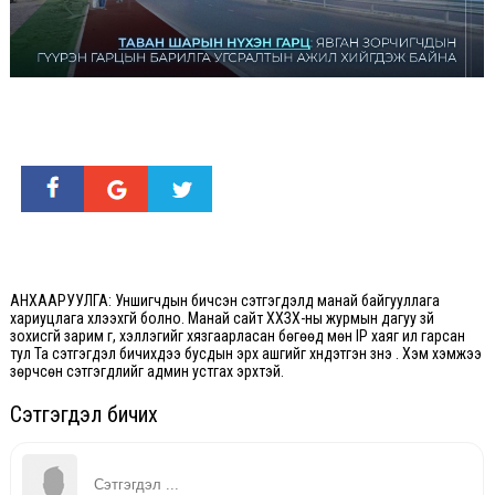
АНХААРУУЛГА: Уншигчдын бичсэн сэтгэгдэлд манай байгууллага
хариуцлага хүлээхгүй болно. Манай сайт ХХЗХ-ны журмын дагуу зүй
зохисгүй зарим үг, хэллэгийг хязгаарласан бөгөөд мөн IP хаяг ил гарсан
тул Та сэтгэгдэл бичихдээ бусдын эрх ашгийг хүндэтгэн үзнэ үү. Хэм хэмжээ
зөрчсөн сэтгэгдлийг админ устгах эрхтэй.
Сэтгэгдэл бичих