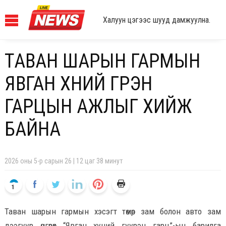
Халуун цэгээс шууд дамжуулна.
ТАВАН ШАРЫН ГАРМЫН
ЯВГАН ХҮНИЙ ГҮҮРЭН
ГАРЦЫН АЖЛЫГ ХИЙЖ
БАЙНА
2026 оны 5-р сарын 26 | 12 цаг 38 минут
1
Таван шарын гармын хэсэгт төмөр зам болон авто зам
дээгүүр өнгөрөх “Явган хүний гүүрэн гарц”-ын барилга