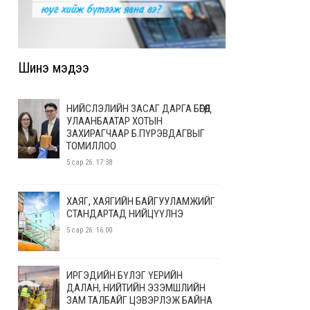
Шинэ мэдээ
НИЙСЛЭЛИЙН ЗАСАГ ДАРГА БӨГӨӨД
УЛААНБААТАР ХОТЫН
ЗАХИРАГЧААР Б.ПҮРЭВДАГВЫГ
ТОМИЛЛОО
5 сар 26. 17:38
ХАЯГ, ХАЯГИЙН БАЙГУУЛАМЖИЙГ
СТАНДАРТАД НИЙЦҮҮЛНЭ
5 сар 26. 16:00
ИРГЭДИЙН БҮЛЭГ ҮЕРИЙН
ДАЛАН, НИЙТИЙН ЭЗЭМШЛИЙН
ЗАМ ТАЛБАЙГ ЦЭВЭРЛЭЖ БАЙНА