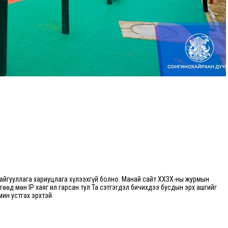
йгууллага хариуцлага хүлээхгүй болно. Манай сайт ХХЗХ-ны журмын
өгөөд мөн IP хаяг ил гарсан тул Та сэтгэгдэл бичихдээ бусдын эрх ашгийг
мин устгах эрхтэй.