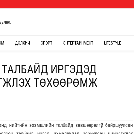
уулна.
ЭМ
ДЭЛХИЙ
СПОРТ
ЭНТЕРТАЙНМЕНТ
LIFESTYLE
Н ТАЛБАЙД ИРГЭДЭД
ЖҮҮЛЭХ ТӨХӨӨРӨМЖ
4 онд нийтийн эзэмшлийн талбайд зөвшөөрөлгүй байршуулсан
өөлсөн талбайд иргэд, ахмадуудад зориулсан чийрэгжүүлэх