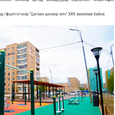
өд гүйцэтгэгчээр “Цагаан шонхор илч” ХХК ажиллаж байна.