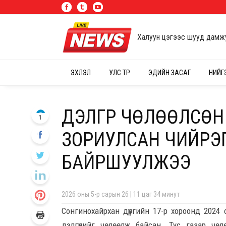
Халуун цэгээс шууд дамж
ЭХЛЭЛ
УЛС ТӨР
ЭДИЙН ЗАСАГ
НИЙГ
ДЭЛГҮҮР ЧӨЛӨӨЛСӨ
1
ЗОРИУЛСАН ЧИЙРЭГ
БАЙРШУУЛЖЭЭ
2026 оны 5-р сарын 26 | 11 цаг 34 минут
Сонгинохайрхан дүүргийн 17-р хороонд 202
дэлгүүрийг чөлөөлж байсан. Тус газар чөл