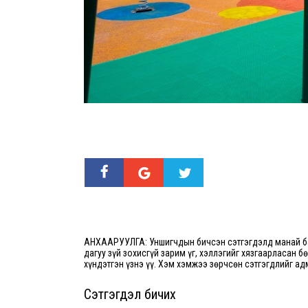
АНХААРУУЛГА: Уншигчдын бичсэн сэтгэгдэлд манай ба
дагуу зүй зохисгүй зарим үг, хэллэгийг хязгаарласан б
хүндэтгэн үзнэ үү. Хэм хэмжээ зөрчсөн сэтгэгдлийг ад
Сэтгэгдэл бичих