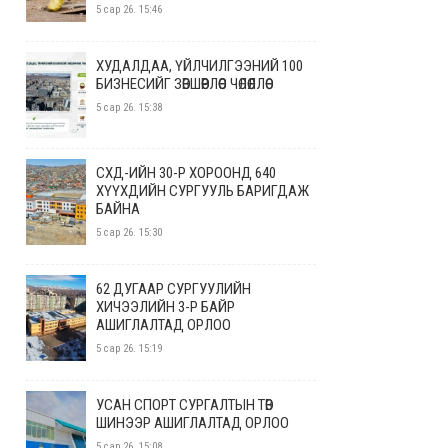
5 сар 26. 15:46
ХУДАЛДАА, ҮЙЛЧИЛГЭЭНИЙ 100
БИЗНЕСИЙГ ЗӨВШӨӨРЛӨӨС ЧӨЛӨӨЛЛӨӨ
5 сар 26. 15:38
СХД-ИЙН 30-Р ХОРООНД 640
ХҮҮХДИЙН СУРГУУЛЬ БАРИГДАЖ
БАЙНА
5 сар 26. 15:30
62 ДУГААР СУРГУУЛИЙН
ХИЧЭЭЛИЙН 3-Р БАЙР
АШИГЛАЛТАД ОРЛОО
5 сар 26. 15:19
УСАН СПОРТ СУРГАЛТЫН ТӨВ
ШИНЭЭР АШИГЛАЛТАД ОРЛОО
5 сар 26. 15:08