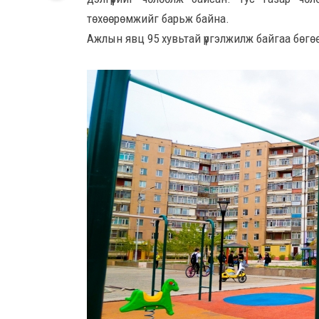
төхөөрөмжийг барьж байна.
Ажлын явц 95 хувьтай үргэлжилж байгаа бөгө