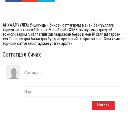
АНХААРУУЛГА: Уншигчдын бичсэн сэтгэгдэлд манай байгууллага
хариуцлага хүлээхгүй болно. Манай сайт ХХЗХ-ны журмын дагуу зүй
зохисгүй зарим үг, хэллэгийг хязгаарласан бөгөөд мөн IP хаяг ил гарсан
тул Та сэтгэгдэл бичихдээ бусдын эрх ашгийг хүндэтгэн үзнэ үү. Хэм хэмжээ
зөрчсөн сэтгэгдлийг админ устгах эрхтэй.
Сэтгэгдэл бичих