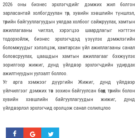
2026 оны бизнес эрхлэгчдийг дэмжих жил болгон
зарласантай холбогдуулан төр, хувийн хэвшлийн түншлэл,
төрийн байгууллагуудын уялдаа холбоог сайжруулах, хамтын
ажиллагааны чиглэл, хэрэгцээ шаардлагыг нэгтгэн
тодорхойлж, бизнес эрхлэгчдэд үзүүлэх дэмжлэгийн
боломжуудыг хэлэлцэж, хамтарсан үйл ажиллагааны санал
боловсруулах, цаашдын хамтын ажиллагааг бэхжүүлэх
зорилгоор жижиг, дунд үйлдвэр эрхлэгчдийн удирдах
ажилтнуудын уулзалт боллоо.
Уг арга хэмжээг дүүргийн Жижиг, дунд үйлдвэр
үйлчилгээг дэмжих төв зохион байгуулсан бөгөөд төрийн болон
хувийн хэвшлийн байгууллагуудын жижиг, дунд
үйлдвэрлэл эрхлэгчид оролцож санал солилцлоо