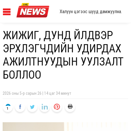
Халуун цэгээс шууд дамжуулна.
ЖИЖИГ, ДУНД ҮЙЛДВЭР
ЭРХЛЭГЧДИЙН УДИРДАХ
АЖИЛТНУУДЫН УУЛЗАЛТ
БОЛЛОО
2026 оны 5-р сарын 26 | 14 цаг 34 минут
1