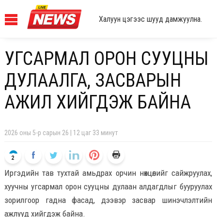
Халуун цэгээс шууд дамжуулна.
УГСАРМАЛ ОРОН СУУЦНЫ
ДУЛААЛГА, ЗАСВАРЫН
АЖИЛ ХИЙГДЭЖ БАЙНА
2026 оны 5-р сарын 26 | 12 цаг 33 минут
2
Иргэдийн тав тухтай амьдрах орчин нөхцөлийг сайжруулах,
хуучны угсармал орон сууцны дулаан алдагдлыг бууруулах
зорилгоор гадна фасад, дээвэр засвар шинэчлэлтийн
ажлууд хийгдэж байна.