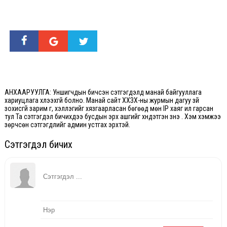
АНХААРУУЛГА: Уншигчдын бичсэн сэтгэгдэлд манай байгууллага
хариуцлага хүлээхгүй болно. Манай сайт ХХЗХ-ны журмын дагуу зүй
зохисгүй зарим үг, хэллэгийг хязгаарласан бөгөөд мөн IP хаяг ил гарсан
тул Та сэтгэгдэл бичихдээ бусдын эрх ашгийг хүндэтгэн үзнэ үү. Хэм хэмжээ
зөрчсөн сэтгэгдлийг админ устгах эрхтэй.
Сэтгэгдэл бичих