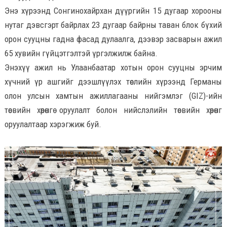
Энэ хүрээнд Сонгинохайрхан дүүргийн 15 дугаар хорооны
нутаг дэвсгэрт байрлах 23 дугаар байрны таван блок бүхий
орон сууцны гадна фасад дулаалга, дээвэр засварын ажил
65 хувийн гүйцэтгэлтэй үргэлжилж байна.
Энэхүү ажил нь Улаанбаатар хотын орон сууцны эрчим
хүчний үр ашгийг дээшлүүлэх төслийн хүрээнд Германы
олон улсын хамтын ажиллагааны нийгэмлэг (GIZ)-ийн
төсвийн хөрөнгө оруулалт болон нийслэлийн төсвийн хөрөнгө
оруулалтаар хэрэгжиж буй.