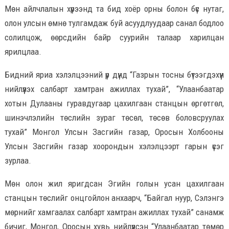
Мөн айлчлалын хүрээнд та бид хоёр орны болон бүс нутаг,
олон улсын өмнө тулгамдаж буй асуудлуудаар санал бодлоо
солилцож, өөрсдийн байр суурийн талаар харилцан
ярилцлаа.
Бидний яриа хэлэлцээний үр дүнд “Газрын тосны бүтээгдэхүүн
нийлүүлэх салбарт хамтран ажиллах тухай”, “Улаанбаатар
хотын Дулааны гуравдугаар цахилгаан станцын өргөтгөл,
шинэчлэлийн төслийн зураг төсөл, төсөв боловсруулах
тухай” Монгол Улсын Засгийн газар, Оросын Холбооны
Улсын Засгийн газар хоорондын хэлэлцээрт гарын үсэг
зурлаа.
Мөн олон жил яригдсан Эгийн голын усан цахилгаан
станцын төслийг онцгойлон анхаарч, “Байгал нуур, Сэлэнгэ
мөрнийг хамгаалах салбарт хамтран ажиллах тухай” санамж
бичиг, Монгол, Оросын хувь нийлүүлсэн “Улаанбаатар төмөр