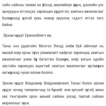
сайн сайхны төлөөх их үйлсэд манлайлал үзүүлэн, дэлхийн улс
орнуудын итгэлцэл, харилцан хүндэтгэл, хамтын ажиллагааг
бэхжүүлэхэд үнэтэй хувь нэмэр оруулна гэдэгт итгэл төгс
байна.
Эрхэм хүндэт Ерөнхийлөгч өө,
Таны энэ удаагийн Монгол Улсад хийж буй айлчлал нь
манай хоёр орны түүхэн уламжлалт найрсаг харилцаа, хамтын
ажиллагааг улам бүр бататган бэхжүүлж, хоёр улсын эдийн
засгийн харилцан ашигтай хамтын ажиллагааг өргөжүүлэн
хөгжүүлэхэд чухал алхам боллоо.
Эрхэм хүндэт Владимир Владимирович Таныг болон эрхэм
хүндэт зочид төлөөлөгчид та бүхнийг өнө эртний түүхтэй, мөнх
хөх тэнгэрийн орон манай сайхан улсад тавтай сайхан
морилохыг хүсье.