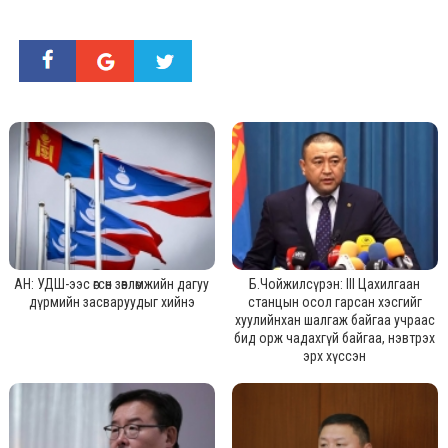
АН: УДШ-ээс өгсөн зөвлөмжийн дагуу
Б.Чойжилсүрэн: III Цахилгаан
дүрмийн засваруудыг хийнэ
станцын осол гарсан хэсгийг
хуулийнхан шалгаж байгаа учраас
бид орж чадахгүй байгаа, нэвтрэх
эрх хүссэн