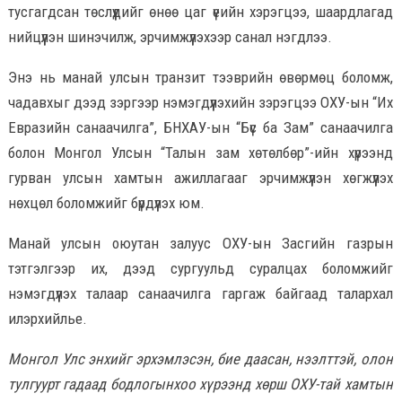
тусгагдсан төслүүдийг өнөө цаг үеийн хэрэгцээ, шаардлагад
нийцүүлэн шинэчилж, эрчимжүүлэхээр санал нэгдлээ.
Энэ нь манай улсын транзит тээврийн өвөрмөц боломж,
чадавхыг дээд зэргээр нэмэгдүүлэхийн зэрэгцээ ОХУ-ын “Их
Евразийн санаачилга”, БНХАУ-ын “Бүс ба Зам” санаачилга
болон Монгол Улсын “Талын зам хөтөлбөр”-ийн хүрээнд
гурван улсын хамтын ажиллагааг эрчимжүүлэн хөгжүүлэх
нөхцөл боломжийг бүрдүүлэх юм.
Манай улсын оюутан залуус ОХУ-ын Засгийн газрын
тэтгэлгээр их, дээд сургуульд суралцах боломжийг
нэмэгдүүлэх талаар санаачилга гаргаж байгаад талархал
илэрхийлье.
Монгол Улс энхийг эрхэмлэсэн, бие даасан, нээлттэй, олон
тулгуурт гадаад бодлогынхоо хүрээнд хөрш ОХУ-тай хамтын