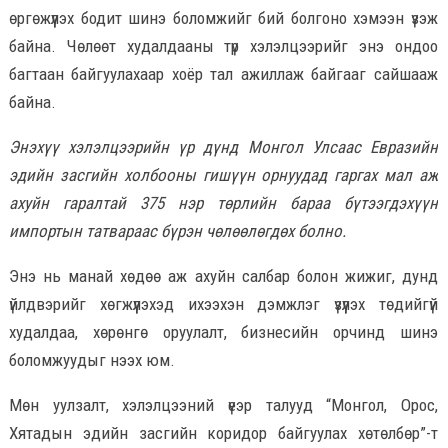
өргөжүүлэх бодит шинэ боломжийг бий болгоно хэмээн үзэж
байна. Чөлөөт худалдааны түр хэлэлцээрийг энэ ондоо
багтаан байгуулахаар хоёр тал ажиллаж байгааг сайшааж
байна.
Энэхүү хэлэлцээрийн үр дүнд Монгол Улсаас Евразийн
эдийн засгийн холбооны гишүүн орнуудад гаргах мал аж
ахуйн гаралтай 375 нэр төрлийн бараа бүтээгдэхүүн
импортын татвараас бүрэн чөлөөлөгдөх болно.
Энэ нь манай хөдөө аж ахуйн салбар болон жижиг, дунд
үйлдвэрийг хөгжүүлэхэд ихээхэн дэмжлэг үзүүлэх төдийгүй
худалдаа, хөрөнгө оруулалт, бизнесийн орчинд шинэ
боломжуудыг нээх юм.
Мөн уулзалт, хэлэлцээний үеэр талууд “Монгол, Орос,
Хятадын эдийн засгийн коридор байгуулах хөтөлбөр”-т