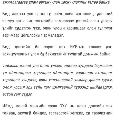
ажиллагаагаа улам өргөжүүлэн хөгжүүлэхийн төлөө байна.
Бид аливаа улс орны түүх, соёл, соёл иргэншил, үндэсний
язгуур эрх ашиг, хөгжлийн замналаас үүдэлтэй олон ургалч
үзлийг хүндэтгэн үзэж, олон улсын харилцааг олон тулгуурт
зарчмаар цогцлоохыг эрмэлздэг.
Бид дэлхийн үйл хэрэг дэх НҮБ-ын голлох үүрэг,
зохицуулалтыг улам бүр бэхжүүлэхийг тууштай дэмжиж байна.
Тиймээс манай улс олон улсын аливаа хүндрэл бэрхшээл,
үл ойлголцлыг харилцан ойлголцол, харилцан итгэлцэл,
харилцан хүндлэл, яриа хэлэлцээний замаар даван туулж,
олон улсын эрх зүйн хэм хэмжээний хүрээнд шийдвэрлэх
ёстой гэж үздэг.
Иймд манай мөнхийн хөрш ОХУ нь даян дэлхийн энх
тайван, аюулгүй байдал, тогтвортой хөгжил, хүн төрөлхтний