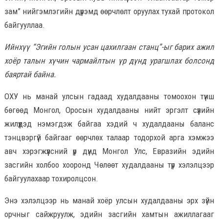
зам” нийгэмлэгийн дүрэмд өөрчлөлт оруулах тухай протокол
байгууллаа.
Ийнхүү “Эгийн голын усан цахилгаан станц”-ыг барих ажил
хоёр талын хүчин чармайлтын үр дүнд урагшлах болсонд
баяртай байна.
ОХУ нь манай улсын гадаад худалдааны томоохон түнш
бөгөөд Монгол, Оросын худалдааны нийт эргэлт сүүлийн
жилүүдэд нэмэгдэж байгаа хэдий ч худалдааны баланс
тэнцвэргүй байгааг өөрчлөх талаар тодорхой арга хэмжээ
авч хэрэгжүүлсний үр дүнд Монгол Улс, Евразийн эдийн
засгийн холбоо хооронд Чөлөөт худалдааны түр хэлэлцээр
байгуулахаар тохиролцсон.
Энэ хэлэлцээр нь манай хоёр улсын худалдааны эрх зүйн
орчныг сайжруулж, эдийн засгийн хамтын ажиллагааг