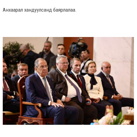
Анхаарал хандуулсанд баярлалаа.