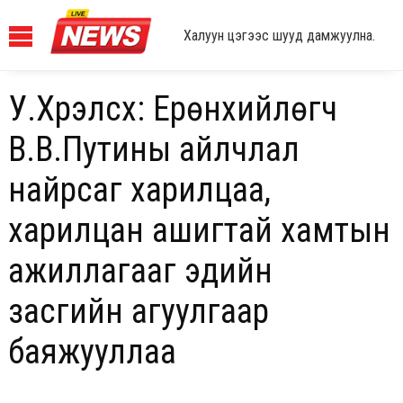
Халуун цэгээс шууд дамжуулна.
У.Хүрэлсүх: Ерөнхийлөгч
В.В.Путины айлчлал
найрсаг харилцаа,
харилцан ашигтай хамтын
ажиллагааг эдийн
засгийн агуулгаар
баяжууллаа