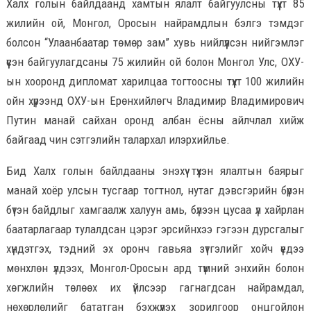
Халх голын байлдаанд хамтын ялалт байгуулсны түүхт 85
жилийн ой, Монгол, Оросын найрамдлын бэлгэ тэмдэг
болсон “Улаанбаатар төмөр зам” хувь нийлүүлсэн нийгэмлэг
үүсэн байгуулагдсаны 75 жилийн ой болон Монгол Улс, ОХУ-
ын хооронд дипломат харилцаа тогтоосны түүхт 100 жилийн
ойн хүрээнд ОХУ-ын Ерөнхийлөгч Владимир Владимирович
Путин манай сайхан оронд албан ёсны айлчлал хийж
байгаад чин сэтгэлийн талархал илэрхийлье.
Бид Халх голын байлдааны энэхүү түүхэн ялалтын баярыг
манай хоёр улсын тусгаар тогтнол, нутаг дэвсгэрийн бүрэн
бүтэн байдлыг хамгаалж халуун амь, бүлээн цусаа үл хайрлан
баатарлагаар тулалдсан цэрэг эрсийнхээ гэгээн дурсгалыг
хүндэтгэх, тэдний эх оронч гавьяа зүтгэлийг хойч үедээ
мөнхлөн үлдээх, Монгол-Оросын ард түмний энхийн болон
хөгжлийн төлөөх их үйлсээр гагнагдсан найрамдал,
нөхөрлөлийг бататган бэхжүүлэх зорилгоор онцгойлон