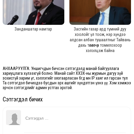
Занданшатар намтар
Засгийн газар ард түмний дуу
хоолойг үл тоож, нэр хүндээ
алдсан албан тушаалтныг Тайвань
дахь төлөөлөгчөөр томилохоор
хэлэлцэж байна
АНХААРУУЛГА: Уншигчдын бичсэн сэтгэгдэлд манай байгууллага
хариуцлага хүлээхгүй болно. Манай сайт ХХЗХ-ны журмын дагуу зүй
зохисгүй зарим үг, хэллэгийг хязгаарласан бөгөөд мөн IP хаяг ил гарсан тул
Та сэтгэгдэл бичихдээ бусдын эрх ашгийг хүндэтгэн үзнэ үү. Хэм хэмжээ
зөрчсөн сэтгэгдлийг админ устгах эрхтэй.
Сэтгэгдэл бичих