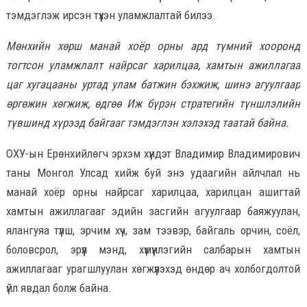
тэмдэглэж ирсэн түүхэн уламжлалтай билээ.
Мөнхийн хөрш манай хоёр орны ард түмний хооронд
тогтсон уламжлалт найрсаг харилцаа, хамтын ажиллагаа
цаг хугацааны уртад улам батжин бэхжиж, шинэ агуулгаар
өргөжин хөгжиж, өдгөө Иж бүрэн стратегийн түншлэлийн
түвшинд хүрээд байгааг тэмдэглэн хэлэхэд таатай байна.
ОХУ-ын Ерөнхийлөгч эрхэм хүндэт Владимир Владимирович
таны Монгол Улсад хийж буй энэ удаагийн айлчлал нь
манай хоёр орны найрсаг харилцаа, харилцан ашигтай
хамтын ажиллагааг эдийн засгийн агуулгаар баяжуулан,
ялангуяа түлш, эрчим хүч, зам тээвэр, байгаль орчин, соёл,
боловсрол, эрүүл мэнд, хүмүүнлэгийн салбарын хамтын
ажиллагааг урагшлуулан хөгжүүлэхэд өндөр ач холбогдолтой
үйл явдал болж байна.