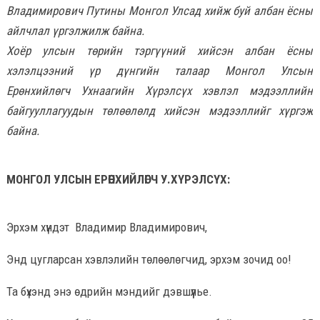
Владимирович Путины Монгол Улсад хийж буй албан ёсны
айлчлал үргэлжилж байна.
Хоёр улсын төрийн тэргүүний хийсэн албан ёсны
хэлэлцээний үр дүнгийн талаар Монгол Улсын
Ерөнхийлөгч Ухнаагийн Хүрэлсүх хэвлэл мэдээллийн
байгууллагуудын төлөөлөлд хийсэн мэдээллийг хүргэж
байна.
МОНГОЛ УЛСЫН ЕРӨНХИЙЛӨГЧ У.ХҮРЭЛСҮХ:
Эрхэм хүндэт Владимир Владимирович,
Энд цугларсан хэвлэлийн төлөөлөгчид, эрхэм зочид оо!
Та бүхэнд энэ өдрийн мэндийг дэвшүүлье.