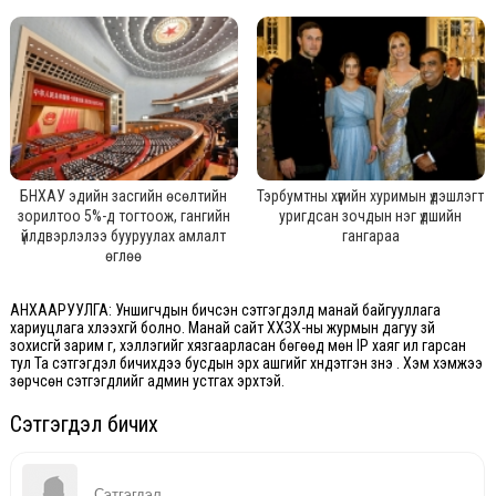
БНХАУ эдийн засгийн өсөлтийн
Тэрбумтны хүүгийн хуримын үдэшлэгт
зорилтоо 5%-д тогтоож, гангийн
уригдсан зочдын нэг үдшийн
үйлдвэрлэлээ бууруулах амлалт
гангараа
өглөө
АНХААРУУЛГА: Уншигчдын бичсэн сэтгэгдэлд манай байгууллага
хариуцлага хүлээхгүй болно. Манай сайт ХХЗХ-ны журмын дагуу зүй
зохисгүй зарим үг, хэллэгийг хязгаарласан бөгөөд мөн IP хаяг ил гарсан
тул Та сэтгэгдэл бичихдээ бусдын эрх ашгийг хүндэтгэн үзнэ үү. Хэм хэмжээ
зөрчсөн сэтгэгдлийг админ устгах эрхтэй.
Сэтгэгдэл бичих