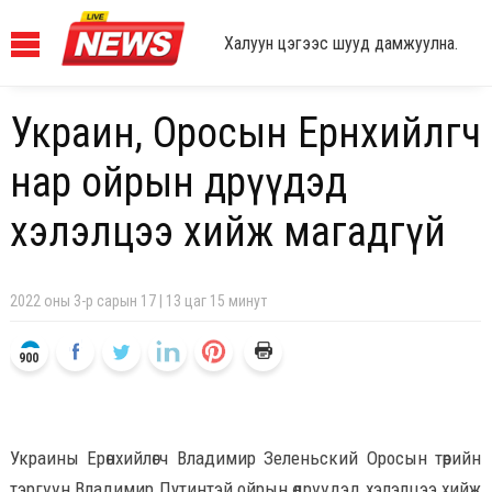
Халуун цэгээс шууд дамжуулна.
Украин, Оросын Ерөнхийлөгч
нар ойрын өдрүүдэд
хэлэлцээ хийж магадгүй
2022 оны 3-р сарын 17 | 13 цаг 15 минут
900
Украины Ерөнхийлөгч Владимир Зеленьский Оросын төрийн
тэргүүн Владимир Путинтэй ойрын өдрүүдэд хэлэлцээ хийж