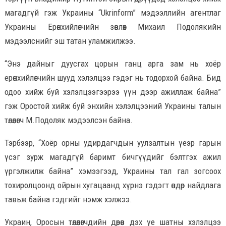
магадгүй гэж Украины “Ukrinform” мэдээллийн агентлаг
Украины Ерөнхийлөгчийн зөвлөх Михаил Подолякийн
мэдээлснийг эш татан уламжилжээ.
“Энэ дайныг дуусгах цорын ганц арга зам нь хоёр
ерөнхийлөгчийн шууд хэлэлцээ гэдэг нь тодорхой байна. Бид
одоо хийж буй хэлэлцээгээрээ үүн дээр ажиллаж байна”
гэж Оростой хийж буй энхийн хэлэлцээний Украины талын
төлөөлөгч М.Подоляк мэдээлсэн байна.
Тэрбээр, “Хоёр орны удирдагчдын уулзалтын үеэр гарын
үсэг зурж магадгүй баримт бичгүүдийг бэлтгэх ажил
үргэлжилж байна” хэмээгээд, Украины тал гал зогсоох
тохиролцоонд ойрын хугацаанд хүрнэ гэдэгт өндөр найдлага
тавьж байна гэдгийг нэмж хэлжээ.
Украин, Оросын төлөөлөгчдийн дөрөв дэх үе шатны хэлэлцээ