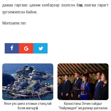
даваа гаргаас цахим хэлбэрээр эхэлсэн бөгөөд лхагва гарагт
үргэлжилсэн байна.
Montsame.mn
Япон улс шинэ атомын станцтай
Казахстаны Элчин сайдыг
болж магадгүй
“Найрамдал” медалиар шагналаа