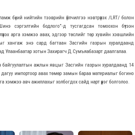
ламж бүхий нийтийн тээврийн үйлчилгээ нэвтрүүлэх /LRT/ болон
нэ сэргэлтийн бодлого”-д тусгагдсан томоохон бүтээн
үүлэх арга хэмжээ авах, эдгээр төслийг төр хувийн хэвшлийн
ажлыг хангаж энэ сард багтаан Засгийн газрын хуралдаанд
өд Улаанбаатар хотын Захирагч Д.Сумъяабазарт даалгалаа.
ээн байгуулалтын ажлын явцыг Засгийн газрын хуралдаанд 14
й дагуу импортоор авах төмөр замын бараа материалыг богино
рга хэмжээ авч ажиллахыг холбогдох сайд нарт үүрэг болголоо.