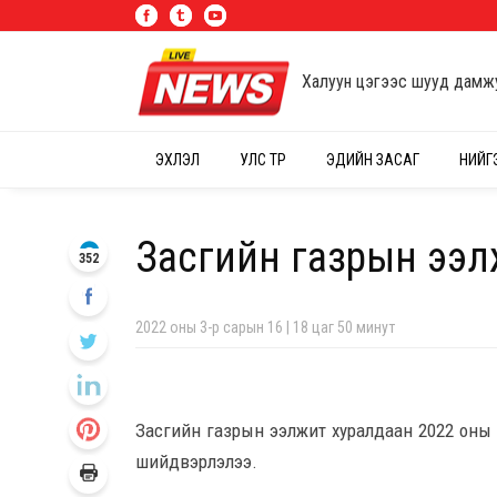
Халуун цэгээс шууд дамж
ЭХЛЭЛ
УЛС ТӨР
ЭДИЙН ЗАСАГ
НИЙГ
Засгийн газрын ээл
352
2022 оны 3-р сарын 16 | 18 цаг 50 минут
Засгийн газрын ээлжит хуралдаан 2022 оны 
шийдвэрлэлээ.