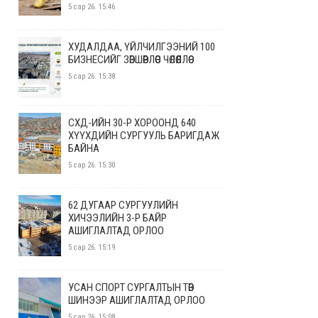
5 сар 26. 15:46
ХУДАЛДАА, ҮЙЛЧИЛГЭЭНИЙ 100
БИЗНЕСИЙГ ЗӨВШӨӨРЛӨӨС ЧӨЛӨӨЛЛӨӨ
5 сар 26. 15:38
СХД-ИЙН 30-Р ХОРООНД 640
ХҮҮХДИЙН СУРГУУЛЬ БАРИГДАЖ
БАЙНА
5 сар 26. 15:30
62 ДУГААР СУРГУУЛИЙН
ХИЧЭЭЛИЙН 3-Р БАЙР
АШИГЛАЛТАД ОРЛОО
5 сар 26. 15:19
УСАН СПОРТ СУРГАЛТЫН ТӨВ
ШИНЭЭР АШИГЛАЛТАД ОРЛОО
5 сар 26. 15:08