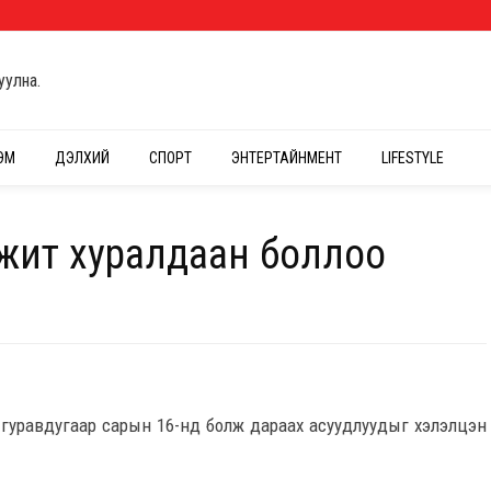
уулна.
ЭМ
ДЭЛХИЙ
СПОРТ
ЭНТЕРТАЙНМЕНТ
LIFESTYLE
жит хуралдаан боллоо
гуравдугаар сарын 16-нд болж дараах асуудлуудыг хэлэлцэн