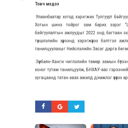
Товч мэдээ
·Улаанбаатар хотод хэрэгжих Тулгуурт байгуу
Хотын шинэ тойрог зам барих зэрэг “Ши
байгуулалтын ажлуудыг 2022 онд багтаан эхл
түншлэлийн хүрээнд хэрэгжүүлэх бэлтгэл 
танилцуулахыг Нийслэлийн Засаг дарга бөгө
·Зүүнбаян-Ханги чиглэлийн төмөр замын бүт
хоног тутам танилцуулж, БНХАУ-аас гэрээни
хугацаанд татан авах ажилд дэмжлэг үзүүлэх а