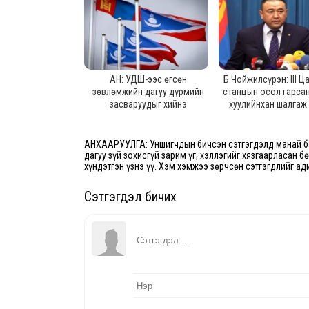
АН: УДШ-ээс өгсөн
Б.Чойжилсүрэн: III Ц
зөвлөмжийн дагуу дүрмийн
станцын осол гарсан
засваруудыг хийнэ
хуулийнхан шалгаж
учраас бид орж ча
байгаа, нэвтрэх эрх
АНХААРУУЛГА: Уншигчдын бичсэн сэтгэгдэлд манай ба
дагуу зүй зохисгүй зарим үг, хэллэгийг хязгаарласан б
хүндэтгэн үзнэ үү. Хэм хэмжээ зөрчсөн сэтгэгдлийг ад
Сэтгэгдэл бичих