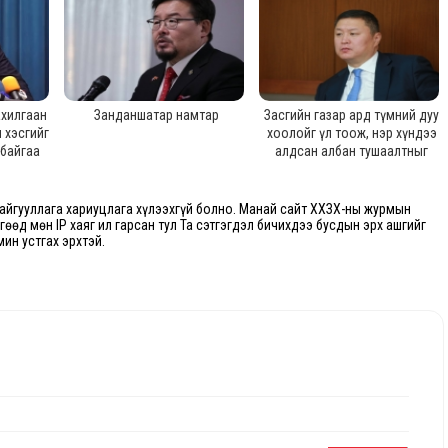
ахилгаан
Занданшатар намтар
Засгийн газар ард түмний дуу
 хэсгийг
хоолойг үл тоож, нэр хүндээ
 байгаа
алдсан албан тушаалтныг
дахгүй
Тайвань дахь төлөөлөгчөөр
 хүссэн
томилохоор хэлэлцэж байна
йгууллага хариуцлага хүлээхгүй болно. Манай сайт ХХЗХ-ны журмын
өгөөд мөн IP хаяг ил гарсан тул Та сэтгэгдэл бичихдээ бусдын эрх ашгийг
мин устгах эрхтэй.