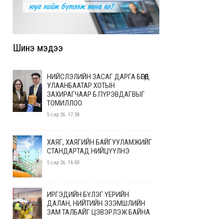
Шинэ мэдээ
НИЙСЛЭЛИЙН ЗАСАГ ДАРГА БӨГӨӨД
УЛААНБААТАР ХОТЫН
ЗАХИРАГЧААР Б.ПҮРЭВДАГВЫГ
ТОМИЛЛОО
5 сар 26. 17:38
ХАЯГ, ХАЯГИЙН БАЙГУУЛАМЖИЙГ
СТАНДАРТАД НИЙЦҮҮЛНЭ
5 сар 26. 16:00
ИРГЭДИЙН БҮЛЭГ ҮЕРИЙН
ДАЛАН, НИЙТИЙН ЭЗЭМШЛИЙН
ЗАМ ТАЛБАЙГ ЦЭВЭРЛЭЖ БАЙНА