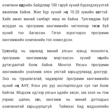
компани өнөөдрийн байдлаар 100 гаруй хүний бүрэлдэхүүнтэй
ажиллаж байна. Жил бүр хүний нөөц 10-20 хувийн өсөлттэй.
Хийх ажил манай салбарт маш их байна. Тулгамдаж буй
асуудал нь программ хангамжийн чиглэлээр төгсөж буй
хүний тоо багассан. Гэтэл эсрэгээрээ программ
хангамжийн компанийн тоо нэмэгдсэн.
Ерөнхийд нь харахад манай улсын хувьд технологи,
программ хангамжаар мэргэшсэн хүний нөөцийн
дутагдалтай болж байна. Монгол Улсын программ
хангамжийн үнэлэмж олон улстай харьцуулахад доогуур.
Энэ нь туршлагатай, чадварлаг программ хангамжийн
хүний нөөц АНУ, Япон улс руу экспортлогдох сул тал болж
байгаа. Мэдээж эдгээр улсын эдийн засаг, зах зээл нь том
учраас цалин, хөлс, хангамж нь манай дотоодын
компанитай харьцуулшгүй. Тиймээс бид мэдээллийн