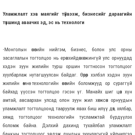
Уламжлалт хэв маягийг түйвээж, бизнесийг дараагийн
түвшинд аваачих эд, эс нь технологи
-Монголын өнөөгийн нийгэм, бизнес, болон улс орны
засаглалын тогтолцоо нь ерөнхийдөө хөгжингүй улс орнуудад
хэдэн зуун жилийн турш оршин тогтносон тогтолцоог
хуулбарлаж нутагшуулсан байдаг. Өөрөөр хэлбэл хэдэн зуун
жилийн өмнө технологийн өнөөгийн боломжууд ор сураггүй
байхад үүссэн тогтолцоо гэсэн үг. Манайх шиг цөөн хүн
амтай, авсаархан улсад олон зуун жил хөгжсөн орнуудын
уламжлалт тогтолцоонд тааруулж явах биш илүү дөт, хялбар,
хямд тогтолцоог технологийн тусламжтай бүрдүүлэх
боломж байна. Дэлхий дахинд тухайлбал уламжлалт
банкны тогтолцоог эвдэж дундын зуучлагчгүй үйлчилгээ