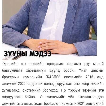
-Хөрөнгийн зах зээлийн программ хангамж руу манай
байгууллага харьцангуй сүүлд орсон. Үнэт цаасны
брокерын компанийн “КАСПО” системийг 2018 онд
хөгжүүлж 2020 онд ашиглалтад оруулсан энэ хоёр жилийн
хугацаанд системийг босгоход 1.5 тэрбум төгрөгийн өртөг
зарцуулсан байна. Уг системийг үйл ажиллагаандаа
хамгийн анх ашигласан брокерын компани 2021 оны эхний