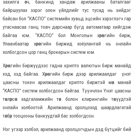
захилга өгч, банкинд хандаж арилжааны баталгааг
байршуулах зэрэг олон үйлдлийг тус тусад нь хийдэг
байсан бол “КАСПО” системийн хувьд эцсийн хэрэглэгч гар
утаснаасаа ганц товч дарснаар бүгд автоматаар хийгдэж
байгаа юм. “КАСПО” бол Монголын хөрөнгийн бирж,
Улаанбаатар хөрөнгийн биржид хоёулантай нь онлайн
холбогдсон цор ганц брокерын систем юм.
Хөрөнгийн биржүүдээс гадна крипто валютын бирж манайд
хэд, хэд байгаа. Хөрөнгийн бирж дээр арилжаалдаг үнэт
цаасны токен арилжаалдаг крипто биржтэй мөн манай
“КАСПО” систем холбогдсон байгаа. Түүнчлэн Үнэт цаасны
төвлөрсөн хадгаламжийн төв болон клирингийн төвүүдтэй
онлайн холбоотой. Арилжаанд оролцоход шаардлагатай
төлбөр тооцооны банкуудтай бас холбогдсон.
Нэг үгээр хэлбэл, арилжаанд оролцогчдын дэд бүтцийг бий