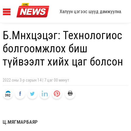
Халуун цэгээс шууд дамжуулна.
Б.Мөнхцэцэг: Технологиос
болгоомжлох биш
түйвээлт хийх цаг болсон
2022 оны 3-р сарын 14 | 7 цаг 00 минут
392
Ц.МЯГМАРБАЯР