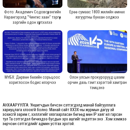
Фото: Академич Содовсүрэнгийн
Ерөө сумаас 1800 жилийн өмнөх
Нарангэрэлд “Чингис хаан” тэргүүн
язгууртны бунхан олджээ
зэргийн одон хүртээлээ
МҮБХ: Дөрвөн бөхийн сорьцоос
Олон улсын прокурорууд цахим
хориглосон бодис илэрчээ
орчин дахь гэмт хэрэгтэй хамтран
тэмцэнэ
АНХААРУУЛГА: Уншигчдын бичсэн сэтгэгдэлд манай байгууллага
хариуцлага хүлээхгүй болно. Манай сайт ХХЗХ-ны журмын дагуу зүй
зохисгүй зарим үг, хэллэгийг хязгаарласан бөгөөд мөн IP хаяг ил гарсан
тул Та сэтгэгдэл бичихдээ бусдын эрх ашгийг хүндэтгэн үзнэ үү. Хэм хэмжээ
зөрчсөн сэтгэгдлийг админ устгах эрхтэй.