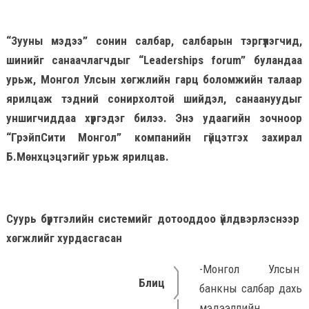
“Зууны мэдээ” сонин салбар, салбарын тэргүүлэгчид,
шинийг санаачлагчдыг “Leaderships forum” буландаа
урьж, Монгол Улсын хөгжлийн гарц боломжийн талаар
ярилцаж тэдний сонирхолтой шийдэл, санаануудыг
уншигчиддаа хүргэдэг билээ. Энэ удаагийн зочноор
“ГрэйпСити Монгол” компанийн гүйцэтгэх захирал
Б.Мөнхцэцэгийг урьж ярилцав.
Суурь бүртгэлийн системийг дотооддоо үйлдвэрлэснээр
хөгжлийг хурдасгасан
-Монгол Улсын
Блиц
банкны салбар дахь
мэдээллийн