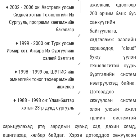
ажиллаж, одоогоор
♦ 2002 - 2006 он: Австрали улсын
200 орчим банк бус
Сидней хотын Технологийн Их
санхүүгийн
Сургууль, программ хангамжийн
бакалавр
байгууллага,
хадгаламж зээлийн
♦ 1999 - 2000 он: Турк улсын
хоршоодод "cloud"
Измир хот, Анкара Их Сургуулийн
буюу үүлэн
хэлний бэлтгэл
технологитой суурь
♦ 1998 - 1999 он: ШУТИС-ийн
бүртгэлийн систем
эмнэлгийн тоног төхөөрөмжийн
нэвтрүүлээд байна.
инженер
Дотооддоо
хөгжүүлсэн систем
♦ 1988 - 1998 он: Улаанбаатар
хотын 23-р дунд сургууль
олон улсын ижил
төрлийн системтэй
харьцуулахад өртөг, зардлын хувьд хэд дахин хямд,
ашиглахад хялбар байдаг. Хэрэв дотооддоо хөгжүүлсэн