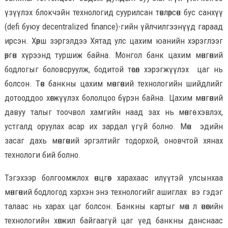
үзүүлэх блокчэйн технологид суурилсан төвлөрсөн бус санхүү
(defi буюу decentralized finance)-гийн үйлчилгээнүүд гараад
ирсэн. Хөрш зэргэлдээ Хятад улс цахим юанийн хэрэглээг
өргөн хүрээнд туршиж байна. Монгол банк цахим мөнгөний
бодлогыг боловсруулж, бодитой төсөл хэрэгжүүлэх цаг нь
болсон. Төв банкны цахим мөнгөний технологийн шийдлийг
дотооддоо хөгжүүлэх бололцоо бүрэн байна. Цахим мөнгөний
давуу талыг тоочвол хамгийн наад зах нь мөнгө хэвлэх,
устгалд оруулах асар их зардал үгүй болно. Мөн эдийн
засаг дахь мөнгөний эргэлтийг тодорхой, оновчтой хянах
технологи бий болно.
Тэгэхээр болгоомжлох өнцгөөс харахаас илүүтэй улсынхаа
мөнгөний бодлогод хэрхэн энэ технологийг ашиглах вэ гэдэг
талаас нь харах цаг болсон. Банкны картыг мөн л өнөөгийн
технологийн хөгжил байгаагүй цаг үед банкны данснаас