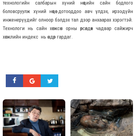
технологийн салбарын хүний нөөцийн сайн бодлого
боловсруулж хүний нөөцөө дотооддоо авч үлдэх, ирээдүйн
инженерүүдийг олноор бэлдэх тал дээр анхаарах хэрэгтэй.
Технологи нь сайн хөгжсөн орны өрсөлдөх чадвар сайжирч
хөгжлийн индекс нь өндөр гардаг.