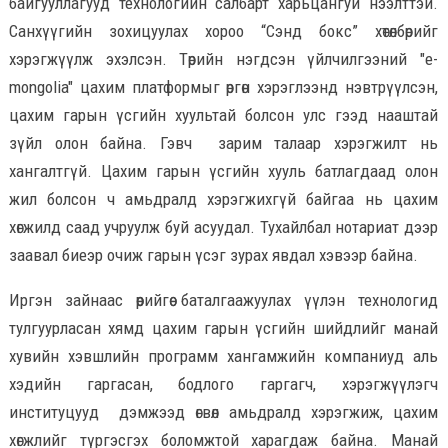
байгууллагууд технологийн салбарт харьцангуй нээлттэй.
Санхүүгийн зохицуулах хороо “Сэнд бокс” хөтөлбөрийг
хэрэгжүүлж эхэлсэн. Төрийн нэгдсэн үйлчилгээний "e-
mongolia" цахим платформыг өргөн хэрэглээнд нэвтрүүлсэн,
цахим гарын үсгийн хуультай болсон улс гээд нааштай
зүйл олон байна. Гэвч зарим талаар хэрэгжилт нь
хангалтгүй. Цахим гарын үсгийн хууль батлагдаад олон
жил болсон ч амьдралд хэрэгжихгүй байгаа нь цахим
хөгжилд саад учруулж буй асуудал. Тухайлбал нотариат дээр
заавал биеэр очиж гарын үсэг зурах явдал хэвээр байна.
Иргэн зайнаас өөрийгөө баталгаажуулах үүлэн технологид
тулгуурласан хямд цахим гарын үсгийн шийдлийг манай
хувийн хэвшлийн программ хангамжийн компаниуд аль
хэдийн гаргасан, бодлого гаргагч, хэрэгжүүлэгч
институцууд дэмжээд өгвөл амьдралд хэрэгжиж, цахим
хөгжлийг түргэсгэх боломжтой харагдаж байна. Манай