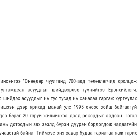
инсэнгээ "Өнөөдөр чуулганд 700-аад төлөөлөгчид оролцож
тулгамдсан асуудлыг шийдвэрлэх түүнийгээ Ерөнхийлөгч,
р шийдэх асуудлыг нь тус тусад нь саналаа гаргаж хүргүүлэх
жишээн дээр ярихад манай улс 1995 оноос хойш байгаагүй
дээ бараг 20 гаруй жилийнхээ дээд рекордыг эвдсэн. Гэтэл
аань дотоодын зах зээлд бүрэн дүүрэн бордогдож чадаагүйн
учаастай байна. Тиймээс энэ хавар будаа тариагаа яаж тарих