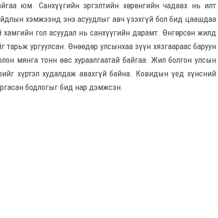
айгаа юм. Санхүүгийн эргэлтийн хөрөнгийн чадавх нь илт
айдлын хэмжээнд энэ асуудлыг авч үзэхгүй бол бид цаашдаа
ий хамгийн гол асуудал нь санхүүгийн дарамт. Өнгөрсөн жилд
г тарьж ургуулсан. Өнөөдөр улсынхаа зүүн хязгаараас баруун
 олон мянга тонн өвс хураалгаатай байгаа. Жил болгон улсын
рийг хүртэл худалдаж авахгүй байна. Ковидын үед хүнсний
аргасан бодлогыг бид нар дэмжсэн.