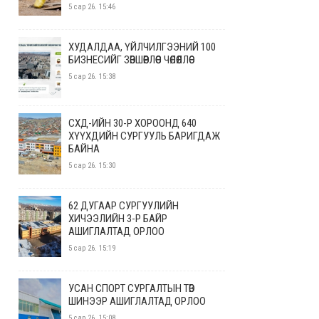
5 сар 26. 15:46
ХУДАЛДАА, ҮЙЛЧИЛГЭЭНИЙ 100
БИЗНЕСИЙГ ЗӨВШӨӨРЛӨӨС ЧӨЛӨӨЛЛӨӨ
5 сар 26. 15:38
СХД-ИЙН 30-Р ХОРООНД 640
ХҮҮХДИЙН СУРГУУЛЬ БАРИГДАЖ
БАЙНА
5 сар 26. 15:30
62 ДУГААР СУРГУУЛИЙН
ХИЧЭЭЛИЙН 3-Р БАЙР
АШИГЛАЛТАД ОРЛОО
5 сар 26. 15:19
УСАН СПОРТ СУРГАЛТЫН ТӨВ
ШИНЭЭР АШИГЛАЛТАД ОРЛОО
5 сар 26. 15:08