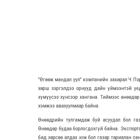
"Өгөөж мандал уул" компанийн захирал Ч.Пэ
хөрш зэргэлдээ орнууд дайн үймээнтэй үед
хүмүүсээ хүнсээр хангана. Тиймээс өнөөдөр
хэмжээ авахуулмаар байна.
Өнөөдрийн тулгамдаж буй асуудал бол газ
Өнөөдөр будаа борлогдохгүй байна. Экспорт
бид хөрсөө алдах юм бол газар тариалан сө