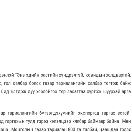
рэнлэй "Энэ эдийн засгийн хүндрэлтэй, ковидын халдвартай,
 гол салбар болох газар тариалангийн салбар тогтож байж
 бид нэгдэж дуу хоолойгоо төр засагтаа хүргэж шуурхай арга
ар тариалангийн бүтээгдэхүүнийг экспортод гаргах ёстой.
од гаргахын тулд гэрээ хэлэлцээр хялбар баймаар байна. Мөн
нөнө. Монголын газар тариалан 800 га талбай, цаашдаа тэлэх