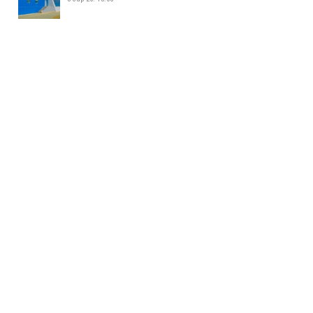
ЖИЖИГ, ДУНД ҮЙЛДВЭР
ЭРХЛЭГЧДИЙН УДИРДАХ
АЖИЛТНУУДЫН УУЛЗАЛТ БОЛЛОО
5 сар 26. 14:34
БАЯНХОШУУНД 169 ДҮГЭЭР
СУРГУУЛЬ НЭЭЛТЭЭ ХИЙЛЭЭ
5 сар 26. 14:25
МАЛ АЖ АХУЙ ЭРХЛЭХИЙГ
ХОРИГЛОСОН БҮСЭЭС МАЛТАЙ
ИРГЭДИЙГ ГАРГАХ АЖЛЫГ
ЗОХИОН БАЙГУУЛЖ БАЙНА
5 сар 26. 14:16
158-Р ЦЭЦЭРЛЭГИЙН ГАДНА
ТАЛБАЙД 35 АВТОМАШИНЫ