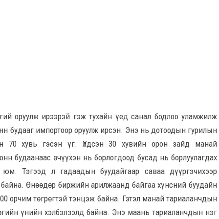
тгий оруулж ирээрэй гэж тухайн үед санал бодлоо уламжилж
онн будааг импортоор оруулж ирсэн. Энэ нь дотоодын гурилын
н 70 хувь гэсэн үг. Үлдсэн 30 хувийн орон зайд манай
онн будаанаас өчүүхэн нь борлогдоод бусад нь борлуулагдах
 юм. Тэгээд л гадаадын буудайгаар саваа дүүргэчихээр
 байна. Өнөөдөр биржийн арилжаанд байгаа хүнсний буудайн
400 орчим төгрөгтэй тэнцэж байна. Гэтэл манай тариаланчдын
рөгийн үнийн хэлбэлзэлд байна. Энэ маань тариаланчдын нэг