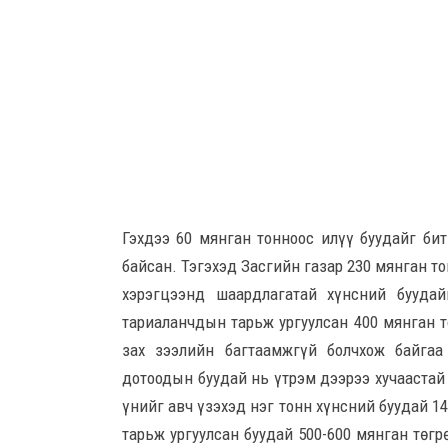
Гэхдээ 60 мянган тонноос илүү буудайг би
байсан. Тэгэхэд Засгийн газар 230 мянган т
хэрэгцээнд шаардлагатай хүнсний буудай
тариаланчдын тарьж ургуулсан 400 мянган т
зах зээлийн багтаамжгүй болчхож байгаа
дотоодын буудай нь үтрэм дээрээ хучаастай
үнийг авч үзэхэд нэг тонн хүнсний буудай 1
тарьж ургуулсан буудай 500-600 мянган төг