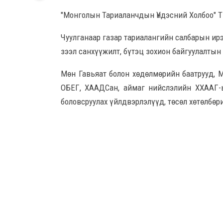
"Монголын Тариаланчдын Үндэсний Холбоо" Т
Чуулганаар газар тариалангийн салбарын ирэ
зээл санхүүжилт, бүтэц зохион байгуулалтын
Мөн Гавьяат болон хөдөлмөрийн баатрууд, М
ОБЕГ, ХААДСан, аймаг нийслэлийн ХХААГ-
боловсруулах үйлдвэрлэлүүд, төсөл хөтөлбөр