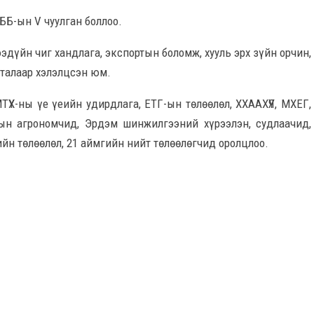
ББ-ын V чуулган боллоо.
эдүйн чиг хандлага, экспортын боломж, хууль эрх зүйн орчин,
 талаар хэлэлцсэн юм.
ТҮХ-ны үе үеийн удирдлага, ЕТГ-ын төлөөлөл, ХХААХҮЯ, МХЕГ,
ын агрономчид, Эрдэм шинжилгээний хүрээлэн, судлаачид,
ийн төлөөлөл, 21 аймгийн нийт төлөөлөгчид оролцлоо.