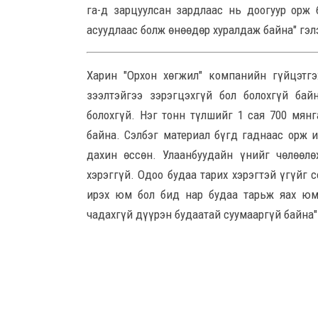
га-д зарцуулсан зардлаас нь доогуур орж
асуудлаас болж өнөөдөр хуралдаж байна" гэл
Харин "Орхон хөгжил" компанийн гүйцэтгэ
зээлтэйгээ зэрэгцэхгүй бол болохгүй ба
болохгүй. Нэг тонн түлшийг 1 сая 700 мянг
байна. Сэлбэг материал бүгд гаднаас орж 
дахин өссөн. Улаанбуудайн үнийг чөлөөл
хэрэггүй. Одоо будаа тарих хэрэгтэй үгүйг
ирэх юм бол бид нар будаа тарьж яах юм
чадахгүй дүүрэн будаатай суумааргүй байна"