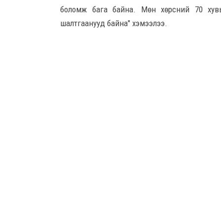
боломж бага байна. Мөн хөрсний 70 хув
шалтгаанууд байна" хэмээлээ.