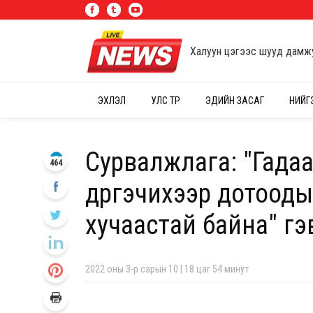
Халуун цэгээс шууд дамж
ЭХЛЭЛ
УЛС ТӨР
ЭДИЙН ЗАСАГ
НИЙГ
Сурвалжлага: "Гада
464
дүүргэчихээр дотооды
хучаастай байна" гэ
2022 оны 3-р сарын 10 | 18 цаг 54 минут