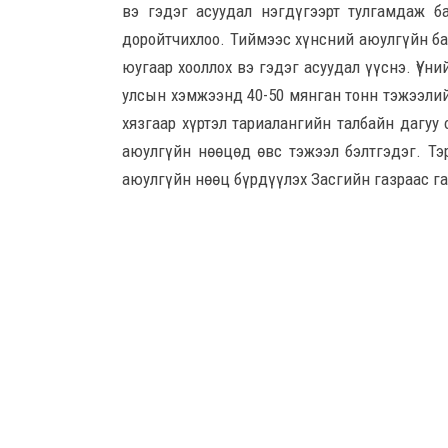
вэ гэдэг асуудал нэгдүгээрт тулгамдаж б
доройтчихлоо. Тиймээс хүнсний аюулгүйн б
юугаар хооллох вэ гэдэг асуудал үүснэ. Үүн
улсын хэмжээнд 40-50 мянган тонн тэжээлий
хязгаар хүртэл тариалангийн талбайн дагуу
аюулгүйн нөөцөд өвс тэжээл бэлтгэдэг. Тэ
аюулгүйн нөөц бүрдүүлэх Засгийн газраас г