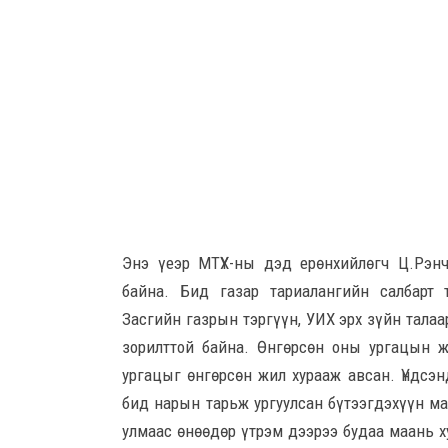
Энэ үеэр МТҮХ-ны дэд ерөнхийлөгч Ц.Рэнч
байна. Бид газар тариалангийн салбарт 
Засгийн газрын тэргүүн, УИХ эрх зүйн талаа
зорилттой байна. Өнгөрсөн оны ургацын 
ургацыг өнгөрсөн жил хурааж авсан. Үндсэн
бид нарын тарьж ургуулсан бүтээгдэхүүн м
улмаас өнөөдөр үтрэм дээрээ будаа маань х