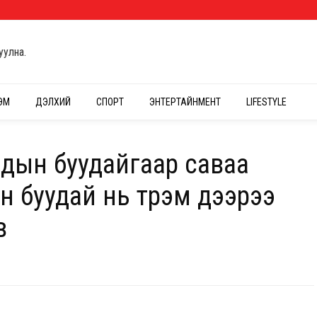
уулна.
ЭМ
ДЭЛХИЙ
СПОРТ
ЭНТЕРТАЙНМЕНТ
LIFESTYLE
адын буудайгаар саваа
н буудай нь үтрэм дээрээ
в