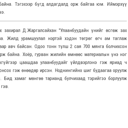
 байна. Тэгэхээр бүгд алдагдалд орж байгаа юм. Иймэрхүү
ээ.
х захирал Д.Жаргалсайхан "Улаанбуудайн үнийг өсгөж зах
йна. Жилд урамшуулал нэртэй хэдэн төгрөг өгч ам таглаж
аар авч байсан. Одоо тонн түлш 2 сая 700 мянга болчихсон
ирж байна. Хоёр, гурван жилийн өмнөөс материалын үнэ нэг
өхгүйгээр цаашдаа улаанбуудайг үйлдвэрлэнэ гэж яриад ч
 сонсох гэж өнөөдөр ирсэн. Ноднингийнх шиг будаагаа оруулж
. Бид хамаг мөнгөө тарианд булчихаад тэрийгээ борлуулж
 гэв.