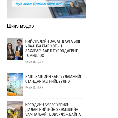
Шинэ мэдээ
НИЙСЛЭЛИЙН ЗАСАГ ДАРГА БӨГӨӨД
УЛААНБААТАР ХОТЫН
ЗАХИРАГЧААР Б.ПҮРЭВДАГВЫГ
ТОМИЛЛОО
5 сар 26. 17:38
ХАЯГ, ХАЯГИЙН БАЙГУУЛАМЖИЙГ
СТАНДАРТАД НИЙЦҮҮЛНЭ
5 сар 26. 16:00
ИРГЭДИЙН БҮЛЭГ ҮЕРИЙН
ДАЛАН, НИЙТИЙН ЭЗЭМШЛИЙН
ЗАМ ТАЛБАЙГ ЦЭВЭРЛЭЖ БАЙНА