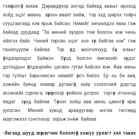
тэмүүлэлгүй яахав. Дөрөвдүгээр ангид байхад аавыг ирэхэд
хойд эцэг маань хүлээн авалт хийж, тэр хэд ширээ тойрч
сууцгаагаад юм ярьж байсан. Намайг хичээлдээ явах гэж
байхад дуудаад “За миний хүү одоо том болсон юм чинь
ойлгох байх. Чиний төрсөн эцэг энэ хүн байгаа юм” гэж
танилцуулж байлаа. Тэр үед монголчууд бүх юмыг
үйлдвэрлэдэг байжээ. Хүүхэд болгон өмсөхийг хүсдэг
дотоодын үйлдвэрийн цагаан гутал байсан юм. Аав минь
тэр гутлыг барьчихсан намайг үнсч билээ. Ер нь би аав,
ээжийн буянд юмаар дутаагүй, хоёр сэхээтний дэргэд
өссөнийх сурлага, хүмүүжлээр үеийхэн дотроо тэргүүн эгнээнд
явдаг хүүхэд байлаа. Түүнээс хойш аав минь цөөнгүй ирж
уулзсан. Миний хувьд аравдугаар ангиа төгсөөд
мэргэжлээ сонгохоор зорьж очиж байлаа.
-Яагаад шууд жүжигчин бололгүй хожуу урлагт хөл тавих