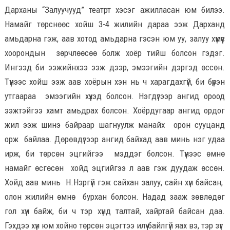
Дарханы “Залуучууд” театрт хэсэг ажилласан юм билээ.
Намайг төрснөөс хойш 3-4 жилийн дараа ээж Дарханд
амьдарна гэж, аав хотод амьдарна гэсэн юм уу, залуу хүмүүс
хоорондын зөрчлөөсөө болж хоёр тийш болсон гэдэг.
Ингээд би ээжийнхээ ээж дээр, эмээгийн дэргэд өссөн.
Түүнээс хойш ээж аав хоёрын хэн нь ч харагдахгүй, би бүрэн
утгаараа эмээгийн хүүхэд болсон. Нэгдүгээр ангид ороод
ээжтэйгээ хамт амьдрах болсон. Хоёрдугаар ангид ордог
жил ээж шинэ байраар шагнуулж манайх орон сууцанд
орж байлаа. Дөрөвдүгээр ангид байхад аав минь нэг удаа
ирж, би төрсөн эцгийгээ мэддэг болсон. Түүнээс өмнө
намайг өсгөсөн хойд эцгийгээ л аав гэж дуудаж өссөн.
Хойд аав минь Н.Нэргүй гэж сайхан залуу, сайн хүн байсан,
олон жилийн өмнө бурхан болсон. Надад зааж зөвлөдөг
гол хүн байж, би ч тэр хүнд талтай, хайртай байсан даа.
Гэхдээ хүн юм хойно төрсөн эцэгтээ илүү байлгүй яах вэ, тэр зүг