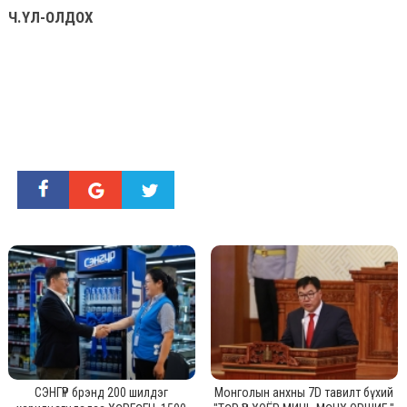
Ч.ҮЛ-ОЛДОХ
СЭНГҮР брэнд 200 шилдэг
Монголын анхны 7D тавилт бүхий