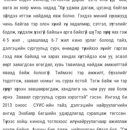
авга ах хоёр минь надад “Хүн удмаа дагаж, цусанд байгаа
зүйлдээ итгэж найдаад явж болно. Гэхдээ миний хүү хажууд
чинь байгаа тэр олон хүний хүч хөдөлмөр, сэтгэл, зүтгэлийг
бодож, хүндэлж үзэхгүй байхын арга байхгүй шүү. Тэр хүмүүс яах гэж
4-5 жил , цаашлаад 6-7 жил кино урлаг болоод тайз,
дэлгэцийн сургуульд сурч, өнөөдөр түүнийхээ хүчийг гаргах
гээд явж байхад чи харах хандах хүнтэйдээ юм уу, эсвэл
өөрт заяагдсан өгөгдөл, хувь тавиланд найдаж амжилттай
яваад байж болохгүй. Тиймээс тэр амжилт, бүтээлийг
тодотгож, заавал номыг нь сурах ёстой. Тэгж байж чи тэр
хүмүүст хүлээн зөвшөөрөгдөж, хандлага нь чам руу зөв болж
ирнэ. Заавал сургуульд сурах хэрэгтэй” гэсэн. Ингээд би
2013 оноос СУИС-ийн тайз, дэлгэцийн найруулагчийн
ангид Энхбаяр багшийн удирдлагад суралцаж төгссөн.
Түүнээс хойш кинонд тоглохоос илүү найруулагчаар ажиллаж
эхэлж байна. Анхны бие дааж найруулсан бүтээл бол “Сүүн