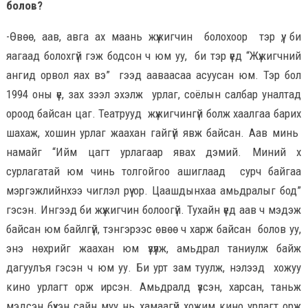
болов?
-Өвөө, аав, авга ах маань жүжигчин болохоор тэр үү, би
яагаад болохгүй гэж бодсон ч юм уу, би тэр үед “Жүжигчний
ангид орвол яах вэ” гээд ааваасаа асуусан юм. Тэр бол
1994 оны үе, зах зээл эхэлж урлаг, соёлын салбар уналтад
ороод байсан цаг. Театрууд жүжигчингүй болж хаалгаа барих
шахаж, хошин урлаг жаахан гайгүй явж байсан. Аав минь
намайг “Ийм цагт урлагаар явах дэмий. Миний хүү
сурлагатай юм чинь толгойгоо ашиглаад сурч байгаа
мэргэжлийнхээ чиглэл рүү ор. Цаашдынхаа амьдралыг бод”
гэсэн. Ингээд би жүжигчин болоогүй. Тухайн үед аав ч мэдэж
байсан юм байлгүй, тэнгэрээс өвөө ч харж байсан болов уу,
энэ нөхрийг жаахан юм үзүүлж, амьдрал таниулж байж
дагуулъя гэсэн ч юм уу. Би урт зам туулж, нэлээд хожуу
кино урлагт орж ирсэн. Амьдралд үзсэн, харсан, таньж
мэдсэн бүхэн сайн муу нь хамаагүй хожим кино урлагт орж