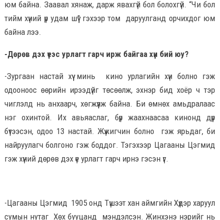
юм байна. Заавал хянаж, дарж явахгүй бол болохгүй. “Чи бол
тийм хүний үр удам шүү” гэхээр том даруулганд орчихдог юм
байна лээ.
-Дөрөв дэх үеэс урлагт гарч ирж байгаа хүн бий юу?
-Зургаан настай хүү минь кино урлагийн хүн болно гэж
одооноос өөрийн ирээдүйг төсөөлж, эхнэр бид хоёр ч тэр
чиглэлд нь анхаарч, хөгжүүлж байна. Би өмнөх амьдралаас
нэг охинтой. Их авьяаслаг, бүр жаахнаасаа кинонд дүр
бүтээсэн, одоо 13 настай. Жүжигчин болно гэж ярьдаг, би
найруулагч болгоно гэж боддог. Тэгэхээр Цагааны Цэгмид
гэж хүний дөрөв дэх үе урлагт гарч ирнэ гэсэн үг.
-Цагааны Цэгмид 1905 онд Түшээт хан аймгийн Хүдэр харуул
сумын нутаг Хөх бууцанд мэндэлсэн. Жинхэнэ нэрийг нь