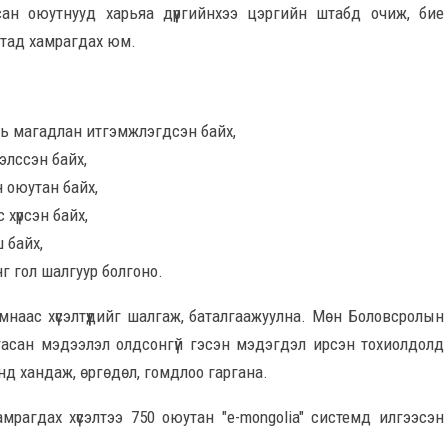
жсан оюутнууд харьяа дүүргийнхээ цэргийн штабд очиж, бие
алтад хамрагдах юм.
нь магадлан итгэмжлэгдсэн байх,
элссэн байх,
 оюутан байх,
 хүрсэн байх,
ш байх,
нг гол шалгуур болгоно.
мнаас хүсэлтүүдийг шалгаж, баталгаажуулна. Мөн Боловсролын
асан мэдээлэл олдсонгүй гэсэн мэдэгдэл ирсэн тохиолдолд
нд хандаж, өргөдөл, гомдлоо гаргана.
амрагдах хүсэлтээ 750 оюутан "e-mongolia" системд илгээсэн