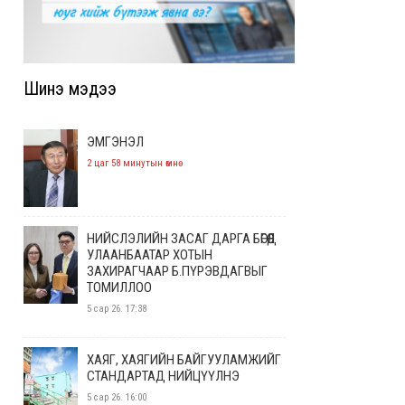
Шинэ мэдээ
ЭМГЭНЭЛ
2 цаг 58 минутын өмнө
НИЙСЛЭЛИЙН ЗАСАГ ДАРГА БӨГӨӨД
УЛААНБААТАР ХОТЫН
ЗАХИРАГЧААР Б.ПҮРЭВДАГВЫГ
ТОМИЛЛОО
5 сар 26. 17:38
ХАЯГ, ХАЯГИЙН БАЙГУУЛАМЖИЙГ
СТАНДАРТАД НИЙЦҮҮЛНЭ
5 сар 26. 16:00