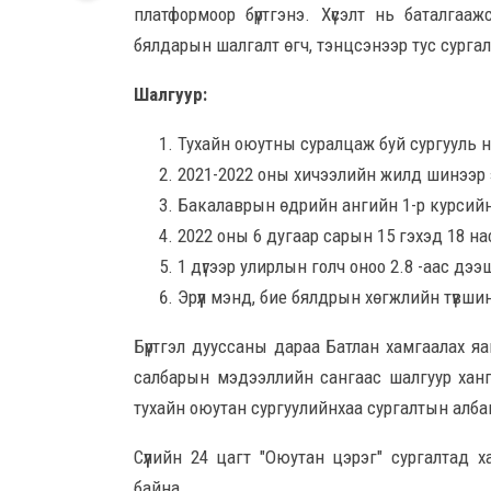
платформоор бүртгэнэ. Хүсэлт нь баталгаа
бялдарын шалгалт өгч, тэнцсэнээр тус сург
Шалгуур:
Тухайн оюутны суралцаж буй сургууль 
2021-2022 оны хичээлийн жилд шинээр 
Бакалаврын өдрийн ангийн 1-р курсийн
2022 оны 6 дугаар сарын 15 гэхэд 18 нас
1 дүгээр улирлын голч оноо 2.8 -аас дээ
Эрүүл мэнд, бие бялдрын хөгжлийн түвши
Бүртгэл дууссаны дараа Батлан хамгаалах яа
салбарын мэдээллийн сангаас шалгуур ханг
тухайн оюутан сургуулийнхаа сургалтын алба
Сүүлийн 24 цагт "Оюутан цэрэг" сургалтад х
байна.