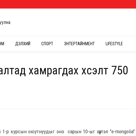
уулна.
ЭМ
ДЭЛХИЙ
СПОРТ
ЭНТЕРТАЙНМЕНТ
LIFESTYLE
алтад хамрагдах хүсэлт 750
й 1-р курсын оюутнуудыг энэ сарын 10-ыг хүртэл "e-mongolia"