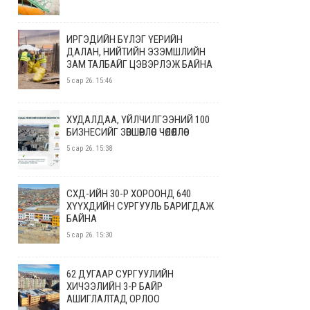
ИРГЭДИЙН БҮЛЭГ ҮЕРИЙН
ДАЛАН, НИЙТИЙН ЭЗЭМШЛИЙН
ЗАМ ТАЛБАЙГ ЦЭВЭРЛЭЖ БАЙНА
5 сар 26. 15:46
ХУДАЛДАА, ҮЙЛЧИЛГЭЭНИЙ 100
БИЗНЕСИЙГ ЗӨВШӨӨРЛӨӨС ЧӨЛӨӨЛЛӨӨ
5 сар 26. 15:38
СХД-ИЙН 30-Р ХОРООНД 640
ХҮҮХДИЙН СУРГУУЛЬ БАРИГДАЖ
БАЙНА
5 сар 26. 15:30
62 ДУГААР СУРГУУЛИЙН
ХИЧЭЭЛИЙН 3-Р БАЙР
АШИГЛАЛТАД ОРЛОО