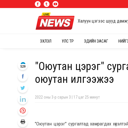
Халуун цэгээс шууд дамж
ЭХЛЭЛ
УЛС ТӨР
ЭДИЙН ЗАСАГ
НИЙГ
"Оюутан цэрэг" сург
529
оюутан илгээжээ
2022 оны 3-р сарын 3 | 17 цаг 25 минут
"Оюутан цэрэг" сургалтад хамрагдах хүсэлтэ