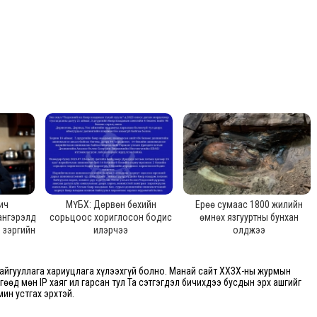
ич
МҮБХ: Дөрвөн бөхийн
Ерөө сумаас 1800 жилийн
ангэрэлд
сорьцоос хориглосон бодис
өмнөх язгууртны бунхан
н зэргийн
илэрчээ
олджээ
ээ
йгууллага хариуцлага хүлээхгүй болно. Манай сайт ХХЗХ-ны журмын
өгөөд мөн IP хаяг ил гарсан тул Та сэтгэгдэл бичихдээ бусдын эрх ашгийг
мин устгах эрхтэй.