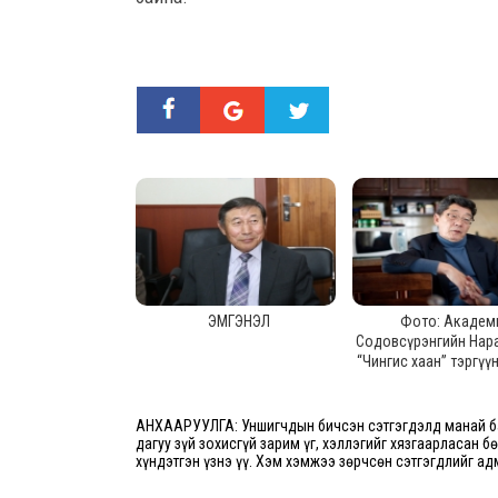
ЭМГЭНЭЛ
Фото: Академ
Содовсүрэнгийн Нар
“Чингис хаан” тэргүү
одон хүртээл
АНХААРУУЛГА: Уншигчдын бичсэн сэтгэгдэлд манай ба
дагуу зүй зохисгүй зарим үг, хэллэгийг хязгаарласан б
хүндэтгэн үзнэ үү. Хэм хэмжээ зөрчсөн сэтгэгдлийг ад