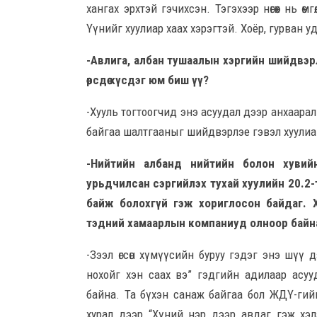
хангах эрхтэй гэчихсэн. Тэгэхээр нөгөөх нь өм
Үүнийг хуулиар хаах хэрэгтэй. Хоёр, гурван у
-Авлига, албан тушаалын хэргийн шийдвэр
өөрсдөө хүсдэг юм биш үү?
-Хууль тогтоогчид энэ асуудал дээр анхаарал
байгаа шалтгааныг шийдвэрлэе гэвэл хуулиа өө
-Нийтийн албанд нийтийн болон хувийн
урьдчилсан сэргийлэх тухай хуулийн 20.2-т 
байж болохгүй гэж хориглосон байдаг. Х
тэдний хамаарлын компаниуд олноор байна.
-Зээл өгсөн хүмүүсийн буруу гэдэг энэ шүү 
нохойг хэн саах вэ” гэдгийн адилаар асууд
байна. Та бүхэн санаж байгаа бол ЖДҮ-ги
хурал дээр “Хүний нэр дээр авдаг гэж хэл