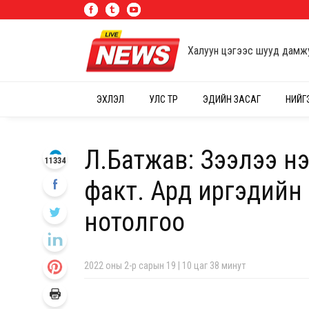
Халуун цэгээс шууд дамж
ЭХЛЭЛ
УЛС ТӨР
ЭДИЙН ЗАСАГ
НИЙГ
Л.Батжав: Зээлээ нэ
11334
факт. Ард иргэдийн
нотолгоо
2022 оны 2-р сарын 19 | 10 цаг 38 минут