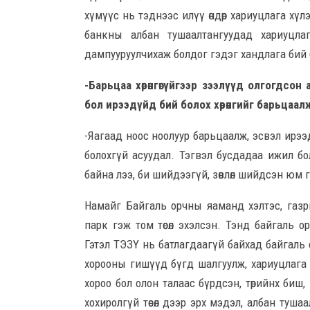
хүмүүс нь тэднээс илүү өндөр хариуцлага хүл
банкны албан тушаалтангуудад хариуцла
дампууруулчихаж болдог гэдэг хандлага бий 
-Барьцаа хөрөнгөгүйгээр зээлүүд олгогдсо
бол ирээдүйд бий болох хөрөнгийг барьцаа
-Яагаад ноос ноолуур барьцаалж, эсвэл ирээдү
болохгүй асуудал. Тэгвэл бусдадаа ижил б
байна лээ, би шийдээгүй, зөвлөл шийдсэн юм 
Намайг Байгаль орчны яаманд хэлтэс, га
парк гэж том төсөл эхэлсэн. Тэнд байгаль 
Гэтэл ТЭЗҮ нь батлагдаагүй байхад байгаль
хорооны гишүүд бүгд шалгуулж, хариуцлага
хороо бол олон талаас бүрдсэн, төрийнх биш
хохиролгүй төсөл дээр эрх мэдэл, албан туш