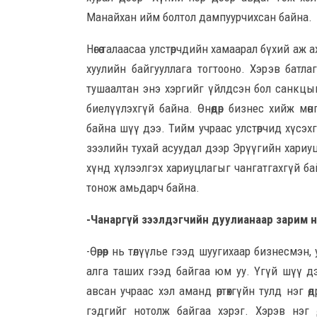
Манайхан ийм болтол дампуурчихсан байна.
Нөгөө талаасаа улстөрчдийн хамаарал бүхий аж 
хуулийн байгууллага тогтооно. Хэрэв батлаг
тушаалтан энэ хэргийг үйлдсэн бол санкцыг
биелүүлэхгүй байна. Өнөөдөр бизнес хийж мөн
байна шүү дээ. Тийм учраас улстөрчид хүсэх
зээлийн тухай асуудал дээр Эрүүгийн хариуц
хүнд хүлээлгэх хариуцлагыг чангатгахгүй б
тонож амьдарч байна.
-Чанаргүй зээлдэгчийн дуулианаар зарим н
-Өөрөөр нь төлүүлье гээд шуугихаар бизнесмэн
алга таших гээд байгаа юм уу. Үгүй шүү дэ
авсан учраас хэл аманд өртөхгүйн тулд нэг 
гэдгийг нотолж байгаа хэрэг. Хэрэв нэг