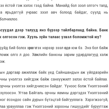
ээх ёстой гэж хэлэх гээд байна. Манайд бол зээл олгогч талд,
га ярьдаггүй учраас зээл авч болоод байдаг, сүүлд нь
болчихлоо.
н асуудал дээр талууд янз бүрээр тайлбарлаад байна. Банк
лж олгосон гэж. Хууль зүйн талаас үзвэл боломжтой юу?
йд бий болох хөрөнгө гэх нэрээр зээл өгдөг юм бэ. Энэ бол байж
оломж олго л доо. Хөгжлийн банкны зарим удирдлагууд хэлж
гэж.
зрын даргаар ажиллаж байх үед Сайншандын аж үйлдвэрийн
орчны үнэлгээ хийгдэж байж санхүүжилт эхлэх ёстой байлаа.
 орчны үнэлгээ хийгдчихсэн байдаг. Үүнээс болж Үнэлгээний
 хүлээсэн. Угтаа Байгаль орчны яамны дэргэдэх Үнэлгээний
, нэг ёсондоо сайн дурын бүтэцтэй байгууллага. Хэрэгжээгүй,
аалаа урвууллаа гэж Үнэлгээний хорооны гишүүдийг буруутгаж