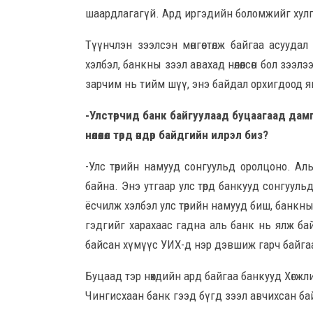
шаардлагагүй. Ард иргэдийн боломжийг хулг
Түүнчлэн зээлсэн мөнгөө төлж байгаа асуудал нь
хэлбэл, банкны зээл авахад нөлөөлсөн бол зээл
зарчим нь тийм шүү, энэ байдал орхигдоод я
-Улстөрчид банк байгуулаад буцаагаад дам
нөлөөлөл төрд өндөр байдгийн илрэл биз?
-Улс төрийн намууд сонгуульд оролцоно. Ал
байна. Энэ утгаар улс төрд банкууд сонгууль
ёсчилж хэлбэл улс төрийн намууд биш, банкны 
гэдгийг харахаас гадна аль банк нь ялж ба
байсан хүмүүс УИХ-д нэр дэвшиж гарч байга
Буцаад тэр нөхдийн ард байгаа банкууд Хөгжл
Чингисхаан банк гээд бүгд зээл авчихсан байс