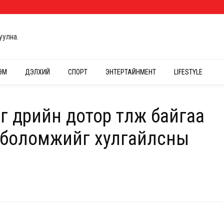
уулна.
ЭМ
ДЭЛХИЙ
СПОРТ
ЭНТЕРТАЙНМЕНТ
LIFESTYLE
г өдрийн дотор төлж байгаа
 боломжийг хулгайлсны