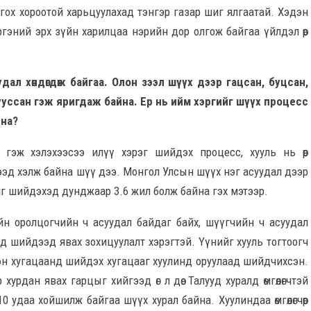
гох хороотой харьцуулахад тэнгэр газар шиг ялгаатай. Хэдэн
эний эрх зүйн харилцаа нэрийн дор олгож байгаа үйлдэл өөрөө
ал хөндөгдөж байгаа. Олон зээл шүүх дээр гацсан, буцсан,
 дууссан гэж яригдаж байна. Ер нь ийм хэргийг шүүх процесс
йна?
эж хэлэхээсээ илүү хэрэг шийдэх процесс, хууль нь өөрөө
ээд хэлж байна шүү дээ. Монгол Улсын шүүх нэг асуудал дээр
йг шийдэхэд дунджаар 3.6 жил болж байна гэх мэтээр.
йн оролцогчийн ч асуудал байдаг байх, шүүгчийн ч асуудал
нд шийдээд явах зохицуулалт хэрэгтэй. Үүнийг хууль тогтоогч
эн хугацаанд шийдэх хугацааг хуулинд оруулаад шийдчихсэн.
рдан явах гарцыг хийгээд өг л дөө. Талууд хуралд өмгөөлөгчтэй
ад 10 удаа хойшилж байгаа шүүх хурал байна. Хуулиндаа өмгөөлөгчөөр