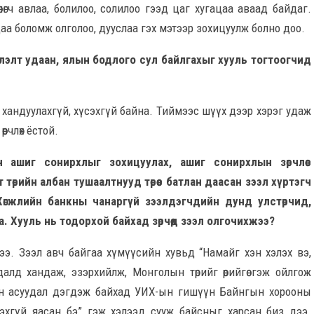
гөөлөгч авлаа, болилоо, солилоо гээд цаг хугацаа аваад байдаг.
даа боломж олголоо, дууслаа гэх мэтээр зохицуулж болно доо.
лэлт удаан, ялын бодлого сул байлгахыг хууль тогтоогчид
 хандуулахгүй, хүсэхгүй байна. Тиймээс шүүх дээр хэрэг удаж
рчлөх ёстой.
 ашиг сонирхлыг зохицуулах, ашиг сонирхлын зөрчлөөс
төрийн албан тушаалтнууд төрөөс батлан даасан зээл хүртэгч
өгжлийн банкны чанаргүй зээлдэгчдийн дунд улстөрчид,
 Хууль нь тодорхой байхад зөрчөөд зээл олгочихжээ?
дээ. Зээл авч байгаа хүмүүсийн хувьд “Намайг хэн хэлэх вэ,
алд хандаж, эзэрхийлж, Монголын төрийг өөрийгөө гэж ойлгож
йн асуудал дэгдэж байхад УИХ-ын гишүүн Байнгын хорооны
эхгүй яасан бэ” гэж хэлээд сууж байсныг харсан биз дээ.