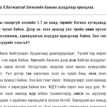
ор Л.Батжавтай Хөгжлийн банкны асуудлаар ярилцлаа.
ы чанаргүй зээлийн 1.7 их наяд төгрөгийг богино хугацаанд
 чухал байна. Дээр нь зээл авахад улс төрийн нөлөөлөл орсон
үргэлжилж, хариуцлагын асуудал яригдсаар байна. Энэ тал
 суурийг сонсъё?
 банк байгуулдаг, буцаагаад дампууруулдаг. Үүний тод илрэл
 гэж харж байна. Хөгжлийн банкин дээр өрнөж байгаа асуудлыг
нь харах ёстой. Нэгдүгээрт, мэдээж зээл авсан хүмүүсийн
г. Үүн дотор төсөл хэрэгжих эсэх нь чухал биш, зөвхөн зээл
н хүмүүс байна. Энэ бол гэмт хэрэг. Хоёрдугаарт, зээл авахад
н холбоос ч харагдаж байна лээ. ЖДҮ-гийн хэрэг энэ шүү дээ. Яг
н зээл авахад өндөр албан тушаалтнууд нөлөөлсөн нь шүүхээр
 удаа ч адилхан хариуцлага хүлээх ёстой. Хариуцлагын хувьд
 түдгэлзүүлэх тухай вэ. Бүр эрүүгийн хариуцлага хүлээлгэх