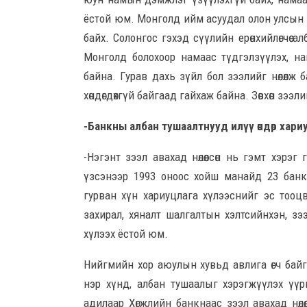
ёстой юм. Монголд ийм асуудал олон улсын ж
байх. Солонгос гэхэд сүүлийн ерөнхийлөгчөө 
Монголд болохоор намаас түдгэлзүүлэх, н
байна. Гурав дахь зүйл бол зээлийг нөлөөлж 
хөндөгдөхгүй байгаад гайхаж байна. Зөвхөн зэ
-Банкны албан тушаалтнууд илүү өндөр хари
-Нэгэнт зээл авахад нөлөөлсөн нь гэмт хэрэ
үзсэнээр 1993 оноос хойш манайд 23 банк
гурван хүн хариуцлага хүлээснийг эс тооц
захирал, хяналт шалгалтын хэлтсийнхэн, з
хүлээх ёстой юм.
Нийгмийн хор аюулын хувьд авлига өгч байга
нэр хүнд, албан тушаалыг хэрэгжүүлэх үүр
адилаар Хөгжлийн банкнаас зээл авахад нөл