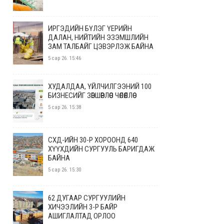
ИРГЭДИЙН БҮЛЭГ ҮЕРИЙН
ДАЛАН, НИЙТИЙН ЭЗЭМШЛИЙН
ЗАМ ТАЛБАЙГ ЦЭВЭРЛЭЖ БАЙНА
5 сар 26. 15:46
ХУДАЛДАА, ҮЙЛЧИЛГЭЭНИЙ 100
БИЗНЕСИЙГ ЗӨВШӨӨРЛӨӨС ЧӨЛӨӨЛЛӨӨ
5 сар 26. 15:38
СХД-ИЙН 30-Р ХОРООНД 640
ХҮҮХДИЙН СУРГУУЛЬ БАРИГДАЖ
БАЙНА
5 сар 26. 15:30
62 ДУГААР СУРГУУЛИЙН
ХИЧЭЭЛИЙН 3-Р БАЙР
АШИГЛАЛТАД ОРЛОО