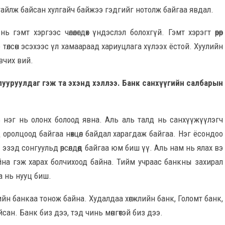
айлж байсан хулгайч байжээ гэдгийг нотолж байгаа явдал.
 гэмт хэргээс чөлөөлөгдөх үндэслэл болохгүй. Гэмт хэрэгт өөрөөр
ээ төлсөн эсэхээс үл хамаараад хариуцлага хүлээх ёстой. Хуулийн
вчих вий.
пууруулдаг гэж та эхэнд хэллээ. Банк санхүүгийн салбарын
ь нэг нь олонх болоод явна. Аль аль талд нь санхүүжүүлэгч
д оролцоод байгаа нөхцөл байдал харагдаж байгаа. Нэг ёсондоо
эзэд сонгуульд өрсөлдөөд байгаа юм биш үү. Аль нам нь ялах вэ
йна гэж харах болчихоод байна. Тийм учраас банкны захирал
а нь нууц биш.
ийн банкаа тонож байна. Худалдаа хөгжлийн банк, Голомт банк,
ан. Банк биз дээ, тэд чинь мөнгөтэй биз дээ.