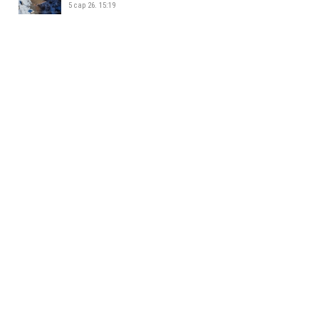
5 сар 26. 15:19
УСАН СПОРТ СУРГАЛТЫН ТӨВ
ШИНЭЭР АШИГЛАЛТАД ОРЛОО
5 сар 26. 15:08
ЖИЖИГ, ДУНД ҮЙЛДВЭР
ЭРХЛЭГЧДИЙН УДИРДАХ
АЖИЛТНУУДЫН УУЛЗАЛТ БОЛЛОО
5 сар 26. 14:34
БАЯНХОШУУНД 169 ДҮГЭЭР
СУРГУУЛЬ НЭЭЛТЭЭ ХИЙЛЭЭ
5 сар 26. 14:25
МАЛ АЖ АХУЙ ЭРХЛЭХИЙГ
ХОРИГЛОСОН БҮСЭЭС МАЛТАЙ
ИРГЭДИЙГ ГАРГАХ АЖЛЫГ
ЗОХИОН БАЙГУУЛЖ БАЙНА