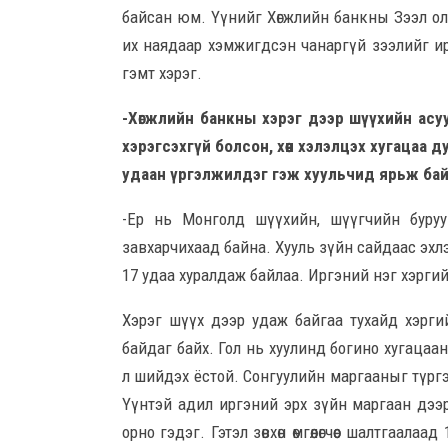
байсан юм. Үүнийг Хөгжлийн банкны Зээл ол
их наядаар хэмжигдсэн чанаргүй зээлийг ирг
гэмт хэрэг.
-Хөгжлийн банкны хэрэг дээр шүүхийн асууд
хэрэгсэхгүй болсон, хөөн хэлэлцэх хугацаа
удаан үргэлжилдэг гэж хуульчид ярьж ба
-Ер нь Монголд шүүхийн, шүүгчийн буруу г
завхарчихаад байна. Хууль зүйн сайдаас эхл
17 удаа хуралдаж байлаа. Иргэний нэг хэрги
Хэрэг шүүх дээр удаж байгаа тухайд хэрги
байдаг байх. Гол нь хуулинд богино хугацаа
л шийдэх ёстой. Сонгуулийн маргааныг түрг
Үүнтэй адил иргэний эрх зүйн маргаан дээр ху
орно гэдэг. Гэтэл зөвхөн өмгөөлөгчөөс шалтгаала