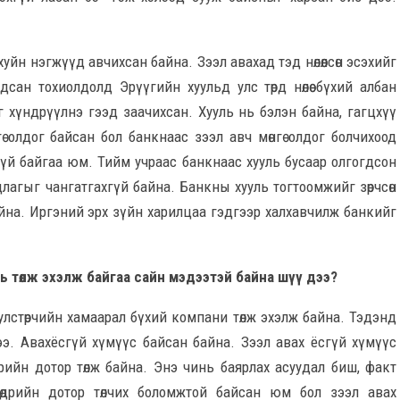
ахуйн нэгжүүд авчихсан байна. Зээл авахад тэд нөлөөлсөн эсэхийг
дсан тохиолдолд Эрүүгийн хуульд улс төрд нөлөө бүхий албан
 хүндрүүлнэ гээд заачихсан. Хууль нь бэлэн байна, гагцхүү
гө олдог байсан бол банкнаас зээл авч мөнгө олдог болчихоод
гүй байгаа юм. Тийм учраас банкнаас хууль бусаар олгогдсон
лагыг чангатгахгүй байна. Банкны хууль тогтоомжийг зөрчсөн
айна. Иргэний эрх зүйн харилцаа гэдгээр халхавчилж банкийг
ь төлж эхэлж байгаа сайн мэдээтэй байна шүү дээ?
, улстөрчийн хамаарал бүхий компани төлж эхэлж байна. Тэдэнд
э. Авахёсгүй хүмүүс байсан байна. Зээл авах ёсгүй хүмүүс
өдрийн дотор төлж байна. Энэ чинь баярлах асуудал биш, факт
 өдрийн дотор төлчих боломжтой байсан юм бол зээл авах