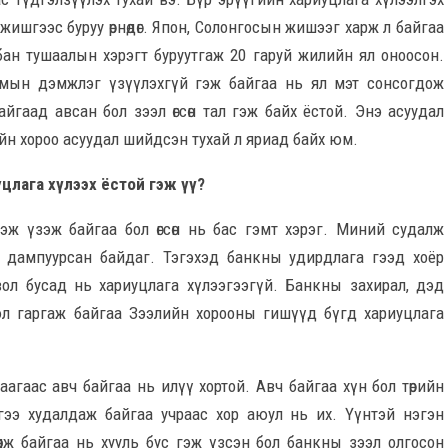
ишгээс буруу өрнөдөг. Япон, Солонгосын жишээг харж л байгаа
албан тушаалын хэрэгт буруутгаж 20 гаруй жилийн ял оноосон.
амын дэмжлэг үзүүлэхгүй гэж байгаа нь ял мэт сонсогдож
байгаад авсан бол зээл өгсөн тал гэж байх ёстой. Энэ асуудал
элийн хороо асуудал шийдсэн тухай л яриад байх юм.
уцлага хүлээх ёстой гэж үү?
г гэж үзэж байгаа бол өгсөн нь бас гэмт хэрэг. Миний судалж
 дампуурсан байдаг. Тэгэхэд банкны удирдлага гээд хоёр
вол бусад нь хариуцлага хүлээгээгүй. Банкны захирал, дэд
ээл гаргаж байгаа Зээлийн хорооны гишүүд бүгд хариуцлага
агаас авч байгаа нь илүү хортой. Авч байгаа хүн бол төрийн
гээ худалдаж байгаа учраас хор аюул нь их. Үүнтэй нэгэн
өөлж байгаа нь хууль бус гэж үзсэн бол банкны зээл олгосон