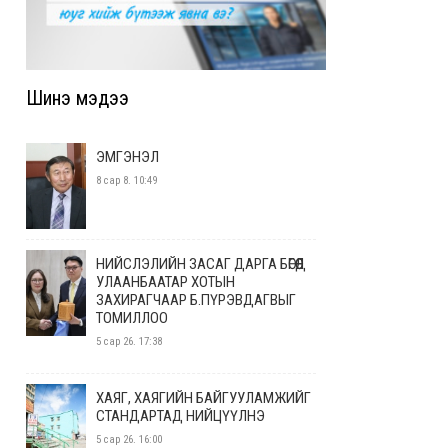
Шинэ мэдээ
ЭМГЭНЭЛ
8 сар 8. 10:49
НИЙСЛЭЛИЙН ЗАСАГ ДАРГА БӨГӨӨД
УЛААНБААТАР ХОТЫН
ЗАХИРАГЧААР Б.ПҮРЭВДАГВЫГ
ТОМИЛЛОО
5 сар 26. 17:38
ХАЯГ, ХАЯГИЙН БАЙГУУЛАМЖИЙГ
СТАНДАРТАД НИЙЦҮҮЛНЭ
5 сар 26. 16:00