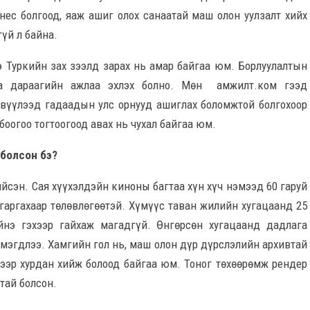
ес болгоод, яаж ашиг олох санаатай маш олон уулзалт хийх
үй л байна.
ээ Туркийн зах зээлд зарах нь амар байгаа юм. Борлуулалтын
 дараа­гийн ажлаа эхлэх болно.
Мөн амжилт.ком гээд
рвүүлээд гадаадын улс орнууд ашиглах боломжтой болгохоор
боогоо тогтоогоод авах нь чухал байгаа юм.
 болсон бэ?
ийсэн. Сая хүүхэлдэйн киноны багтаа хүн хүч нэмээд 60 гаруй
 гаргахаар төлөвлөгөөтэй. Хүмүүс таван жилийн хугацаанд 25
йнэ гэхээр гайхаж магадгүй. Өнгөрсөн хугацаанд дадлага
нэмэгдлээ. Хамгийн гол нь, маш олон дүр дүрслэлийн архивтай
ээр хурдан хийж болоод байгаа юм. Тоног төхөөрөмж рендер
тай болсон.