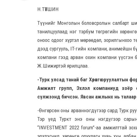
Н.ТҮВШИН
Түүнийг Монголын боловсролын салбарт шин
танилцуулаад нэг тэрбум төгрөгийн хөрөнг
оноос одоог хүртэл мөрөөдөл, зорилгынхоо т
дээд сургууль, IT-гийн компани, анимейшн 
компани гээд арван охин компани үүсгэн б
Ж.Шижиртэй ярилцлаа.
-Турк улсад танай баг Хөрөнгө оруулалтын 
Амжилт групп, Эхлэл компаниуд хоёр с
сүлжээнд бичсэн. Явсан ажлынх нь талаар
-Өнгөрсөн оны арваннэгдүгээр сард Турк руу
Тэр үед Туркт энэ оны нэгдүгээр сарын
“INVESTMENT 2022 forum”-аа амжилттай зох
эрхлэгчид, хөрөнгө оруулагч хувь хүн, алб