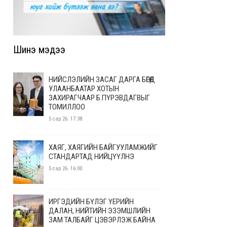
Шинэ мэдээ
НИЙСЛЭЛИЙН ЗАСАГ ДАРГА БӨГӨӨД
УЛААНБААТАР ХОТЫН
ЗАХИРАГЧААР Б.ПҮРЭВДАГВЫГ
ТОМИЛЛОО
5 сар 26. 17:38
ХАЯГ, ХАЯГИЙН БАЙГУУЛАМЖИЙГ
СТАНДАРТАД НИЙЦҮҮЛНЭ
5 сар 26. 16:00
ИРГЭДИЙН БҮЛЭГ ҮЕРИЙН
ДАЛАН, НИЙТИЙН ЭЗЭМШЛИЙН
ЗАМ ТАЛБАЙГ ЦЭВЭРЛЭЖ БАЙНА