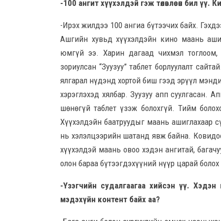
-100 ангит хүүхэлдэй гэж төлөвлөсөн бил үү.
-Ирэх жилдээ 100 ангиа бүтээчих байх. Гэхд
Ашгийн хувьд хүүхэлдэйн кино маань ашиг
юмгүй ээ. Харин дагаад чихмэл тоглоом, 
зориулсан “Зуузуу” таблет борлуулалт сайтай
ялгарал нүдэнд хортой биш гээд эрүүл мэнд
хэрэглэхэд хялбар. Зуузуу апп суулгасан. А
шөнөгүй таблет үзэж болохгүй. Тийм болох
Хүүхэлдэйн баатруудыг маань ашиглахаар с
нь хэлэлцээрийн шатанд явж байна. Ковидоо
хүүхэлдэй маань овоо хэдэн ангитай, багач
олон бараа бүтээгдэхүүний нүүр царай болох 
-Үзэгчийн судалгаагаа хийсэн үү. Хэдэн
мэдэхүйн контент байх аа?