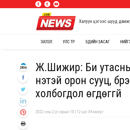
Халуун цэгээс шууд дамж
ЭХЛЭЛ
УЛС ТӨР
ЭДИЙН ЗАСАГ
НИЙГ
Ж.Шижир: Би утасны
2856
үнэтэй орон сууц, бр
холбогдол өгдөггүй
2022 оны 2-р сарын 10 | 12 цаг 04 минут