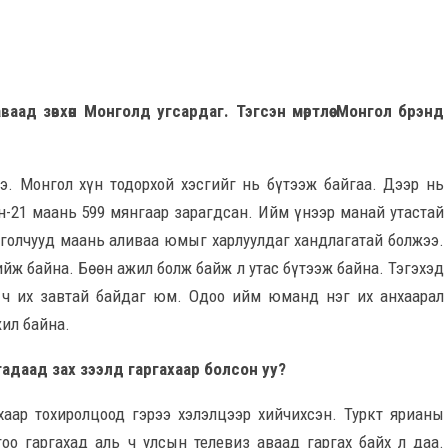
аад зөвхөн Монголд угсардаг. Тэгсэн мөртлөө Монгол брэнд
э. Монгол хүн тодорхой хэсгийг нь бүтээж байгаа. Дээр нь
н-21 маань 599 мянгаар зарагдсан. Ийм үнээр манай утастай
онголчууд маань аливаа юмыг харлуулдаг хандлагатай болжээ.
йж байна. Бөөн ажил болж байж л утас бүтээж байна. Тэгэхэд
н ч их завтай байдаг юм. Одоо ийм юманд нэг их анхаарал
жил байна.
гадаад зах зээлд гаргахаар болсон уу?
хаар тохиролцоод гэрээ хэлэлцээр хийчихсэн. Туркт ярианы
оо гаргахад аль ч улсын телевиз аваад гаргах байх л даа.