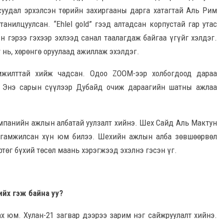
уудал эрхэлсэн төрийн захиргааны дарга хатагтай Аль Рим
анилцуулсан. “Ehlel gold” гээд алтадсан корпустай гар утас
н гэрээ гэхээр эхлээд санал таалагдаж байгаа үгүйг хэлдэг.
 нь, хөрөнгө оруулаад ажиллаж эхэлдэг.
жилттай хийж чадсан. Одоо ZOOM-ээр холбогдоод дараа
. Энэ сарын сүүлээр Дубайд очиж дараагийн шатны ажлаа
мпанийн ажлын албатай уулзалт хийнэ. Шех Сайд Аль Мактун
алгамжилсан хүн юм билээ. Шехийн ажлын алба зөвшөөрвөл
төг бүхий төсөл маань хэрэгжээд эхэлнэ гэсэн үг.
ийх гэж байна уу?
ах юм. Хулан-21 загвар дээрээ зарим нэг сайжруулалт хийнэ.