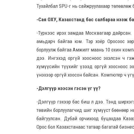
Тухайлбал SPU-г нь сайжруулахаар төлөвлөж 
-Сая ОХУ, Казахстанд бас салбараа нээж б
-Туркээс ирэх замдаа Москва­гаар дайрсан
амьдарч байгаа юм. Тэр хоёр Оросоос хөр
борлуулж байгаа Амжилт маань 10 охин комп
дээ. Ингэхэд оргүй хоосноос эхэлсэн ч гэ
хүмүүсийн түүхийг үзээд оргүй хоосноос э
үнэхээр оргүй хоосон байсан. Компютер ч үгү
-Дэлгүүр нээсэн гэсэн үг үү?
-Дэлгүүр гэхээр бас биш л дээ. Тэнд ширхэг
төвийн борлуулагчид шиг хүмүүст бөөнөөр н
байгуулсан. Дубай орчихоод буцахдаа Каз
Орос бол Казахс­танаас татвар багатай бизне