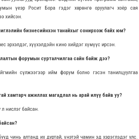
румын үеэр Росит Бора гэдэг хөрөнгө оруулагч хоёр сая
ээ хийсэн.
 чиглэлийн бизнесийнхэн танайхыг сонирхож байх юм?
знес эрхэлдэг, хүүхэл­дэйн кино хийдэг хүмүүс ирсэн.
руулалтын фору­мын сурталчилгаа сайн байж дээ?
ийгмийн сүлжээгээр ийм форум болно гэсэн танилцуулгаа
тай хамтарч ажиллах магадлал нь арай илүү байв уу?
у л нислэг байсан.
байсан?
ууд чинь алтанд их дуртай, үнэтэй чамин эд хэрэглэдэг улс.