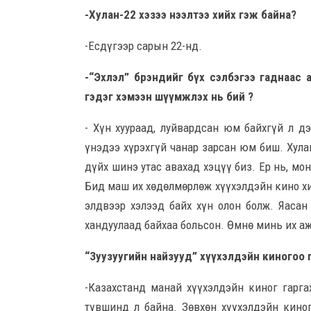
-Хулан-22 хэзээ нээлтээ хийх гэж байна?
-Есдүгээр сарын 22-нд.
-“Эхлэл” брэндийг бүх сэлбэгээ гаднаас ав
гэдэг хэмээн шүүмжлэх нь бий ?
- Хүн хуураад, луйвардсан юм байхгүй л дэ
үнэдээ хүрэхгүй чанар зарсан юм биш. Хула
дүйх шинэ утас авахад хэцүү биз. Ер нь, м
Бид маш их хөдөлмөрлөж хүүхэлдэйн кино хи
элдвээр хэлээд байх хүн олон болж. Яаса
хандуулаад байхаа больсон. Өмнө минь их а
“Зуузуугийн найзууд” хүүхэл­дэйн киногоо 
-Казахстанд манай хүүхэлдэйн киног гарга
түвшинд л байна. Зөвхөн хүүхэлдэйн киног