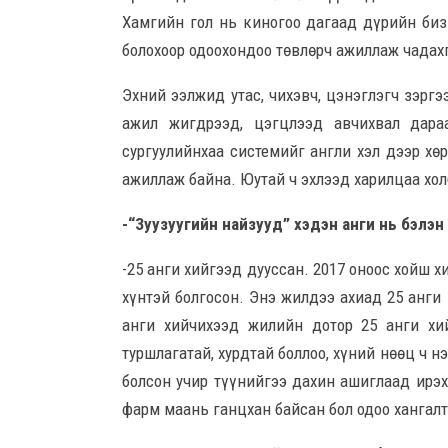
Хамгийн гол нь киногоо дагаад дүрийн бизн
болохоор одоохондоо төвлөрч ажиллаж чадахг
Эхний ээлжид утас, чихэвч, цэнэглэгч зэрг
ажил жигдрээд, цэгцлээд авчихвал дараа
сургуулийнхаа системийг англи хэл дээр хө
ажиллаж байна. Юутай ч эхлээд харилцаа хол
-“Зуузуугийн найзууд” хэдэн анги нь бэлэн
-25 анги хийгээд дууссан. 2017 оноос хойш х
хүнтэй болгосон. Энэ жилдээ ахиад 25 анги
анги хийчихээд жилийн дотор 25 анги хи
туршлагатай, хурдтай боллоо, хүний нөөц ч 
болсон учир түүнийгээ дахин ашиглаад ирэх
фарм маань ганцхан байсан бол одоо хангалт