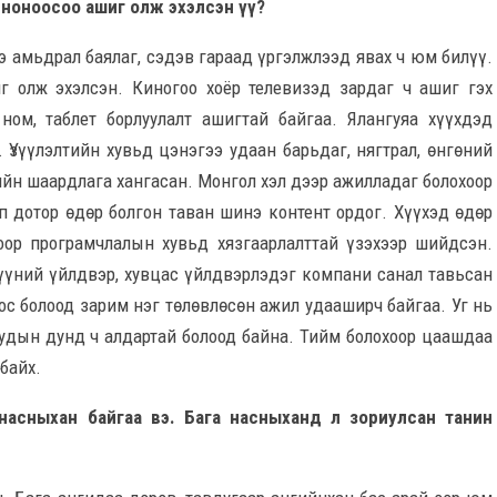
 Киноноосоо ашиг олж эхэлсэн үү?
ээ амьдрал баялаг, сэдэв гараад үргэлжлээд явах ч юм билүү.
 олж эхэлсэн. Киногоо хоёр телевизэд зардаг ч ашиг гэх
ном, таблет борлуулалт ашигтай байгаа. Ялангуяа хүүхдэд
. Үзүүлэлтийн хувьд цэнэгээ удаан барьдаг, нягтрал, өнгөний
ийн шаардлага хангасан.
Монгол хэл дээр ажилладаг болохоор
пп дотор өдөр болгон таван шинэ контент ордог. Хүүхэд өдөр
оор програмчлалын хувьд хязгаарлалттай үзэхээр шийдсэн.
үүний үйлдвэр, хувцас үйлдвэрлэдэг компани санал тавьсан
с болоод зарим нэг төлөвлөсөн ажил удааширч байгаа. Уг нь
уудын дунд ч алдартай болоод байна. Тийм болохоор цаашдаа
байх.
 насныхан байгаа вэ. Бага насныханд л зориулсан танин