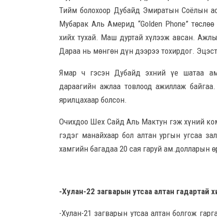
Тийм болохоор Дубайд Эмиратын Соёлын ас
Мубарак Аль Америд “Golden Phone” төслөө т
хийх тухай. Маш дуртай хүлээж авсан. Ажлы
Дараа нь мөнгөн дүн дээрээ тохирдог. Эцэст
Ямар ч гэсэн Дубайд эхний үе шатаа ам
дараагийн ажлаа товлоод ажиллаж байгаа
ярилцахаар болсон.
Очихдоо Шех Сайд Аль Мактун гэж хүний ко
гэдэг манайхаар бол алтан ургын угсаа з
хамгийн багадаа 20 сая гаруй ам.долларын өр
-Хулан-22 загварын утсаа алтан гадартай х
-Хулан-21 загварын утсаа алтан болгож гарг