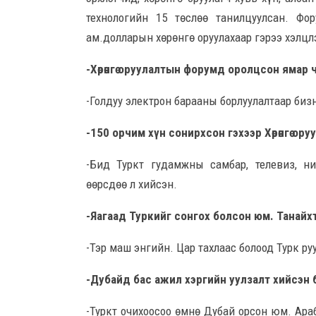
технологийн 15 төслөө танилцуулсан. Фо
ам.долларын хөрөнгө оруулахаар гэрээ хэлцл
-Хөрөнгө оруулалтын форумд оролцсон ямар
-Голдуу электрон барааны бор­­луу­лалтаар би
-150 орчим хүн сонирхсон гэхээр Хөрөнгө о
-Бид Туркт гудамжны самбар, телевиз, н
өөрсдөө л хийсэн.
-Яагаад Туркийг сонгох болсон юм. Танайх
-Тэр маш энгийн. Цар тахлаас болоод Турк ру
-Дубайд бас ажил хэргийн уулзалт хийсэн 
-Туркт очихоосоо өмнө Дубай орсон юм. Араб