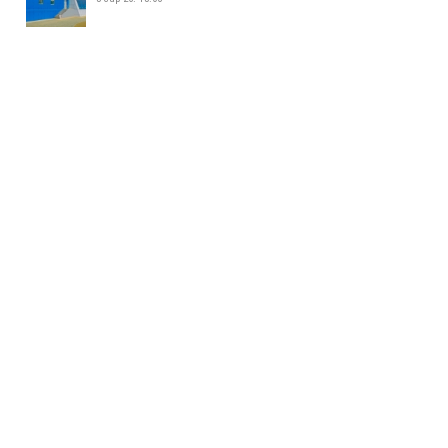
ЖИЖИГ, ДУНД ҮЙЛДВЭР
ЭРХЛЭГЧДИЙН УДИРДАХ
АЖИЛТНУУДЫН УУЛЗАЛТ БОЛЛОО
5 сар 26. 14:34
БАЯНХОШУУНД 169 ДҮГЭЭР
СУРГУУЛЬ НЭЭЛТЭЭ ХИЙЛЭЭ
5 сар 26. 14:25
МАЛ АЖ АХУЙ ЭРХЛЭХИЙГ
ХОРИГЛОСОН БҮСЭЭС МАЛТАЙ
ИРГЭДИЙГ ГАРГАХ АЖЛЫГ
ЗОХИОН БАЙГУУЛЖ БАЙНА
5 сар 26. 14:16
158-Р ЦЭЦЭРЛЭГИЙН ГАДНА
ТАЛБАЙД 35 АВТОМАШИНЫ