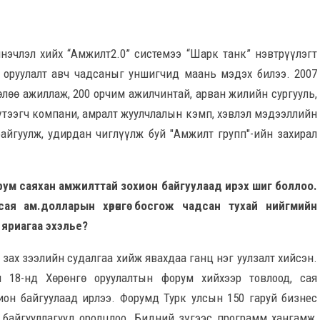
эчлэл хийх “Амжилт2.0” системээ “Шарк танк” нэвтрүүлэгт
ө оруулалт авч чадсаныг уншигчид маань мэдэх билээ. 2007
өлөө ажиллаж, 200 орчим ажил­чинтай, арван жилийн сургууль,
бүтээгч компани, амралт жуулчлалын кэмп, хэвлэл мэдээллийн
айгуулж, удирдан чиглүүлж буй "Амжилт групп"-ийн захирал
форум саяхан амжилттай зохион байгуулаад ирэх шиг боллоо.
ая ам.долларын хөрөнгө босгож чадсан тухай нийгмийн
 яриагаа эхэлье?
 зах зээлийн судалгаа хийж явахдаа ганц нэг уулзалт хийсэн.
 18-нд Хөрөнгө оруулалтын форум хийхээр товлоод, сая
ион байгуулаад ирлээ. Форумд Турк улсын 150 гаруй бизнес
ан байгууллагууд оролцлоо. Бидний зүгээс программ хангамж,