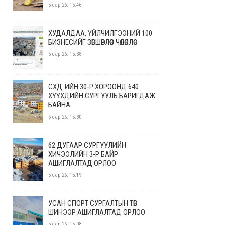
5 сар 26. 15:46
ХУДАЛДАА, ҮЙЛЧИЛГЭЭНИЙ 100
БИЗНЕСИЙГ ЗӨВШӨӨРЛӨӨС ЧӨЛӨӨЛЛӨӨ
5 сар 26. 15:38
СХД-ИЙН 30-Р ХОРООНД 640
ХҮҮХДИЙН СУРГУУЛЬ БАРИГДАЖ
БАЙНА
5 сар 26. 15:30
62 ДУГААР СУРГУУЛИЙН
ХИЧЭЭЛИЙН 3-Р БАЙР
АШИГЛАЛТАД ОРЛОО
5 сар 26. 15:19
УСАН СПОРТ СУРГАЛТЫН ТӨВ
ШИНЭЭР АШИГЛАЛТАД ОРЛОО
5 сар 26. 15:08