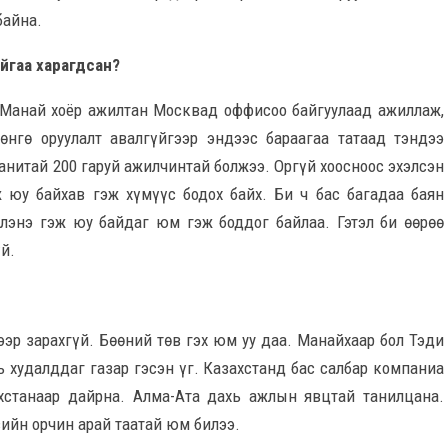
байна.
айгаа харагдсан?
. Манай хоёр ажилтан Москвад оффисоо байгуулаад ажиллаж,
өнгө оруулалт авалгүйгээр эндээс бараагаа татаад тэндээ
анитай 200 гаруй ажилчинтай болжээ. Оргүй хоосноос эхэлсэн
ж юу байхав гэж хүмүүс бодох байх. Би ч бас багадаа баян
хлэнэ гэж юу байдаг юм гэж боддог байлаа. Гэтэл би өөрөө
й.
ээр зарахгүй. Бөөний төв гэх юм уу даа. Манайхаар бол Тэди
ь худалддаг газар гэсэн үг. Казахстанд бас салбар компаниа
ахстанаар дайрна. Алма-Ата дахь ажлын явцтай танилцана.
сийн орчин арай таатай юм билээ.