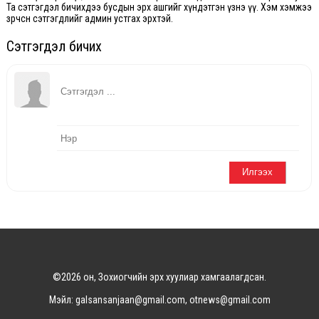
Та сэтгэгдэл бичихдээ бусдын эрх ашгийг хүндэтгэн үзнэ үү. Хэм хэмжээ
зөрчсөн сэтгэгдлийг админ устгах эрхтэй.
Сэтгэгдэл бичих
©2026 он, Зохиогчийн эрх хуулиар хамгаалагдсан.
Мэйл: galsansanjaan@gmail.com, otnews@gmail.com