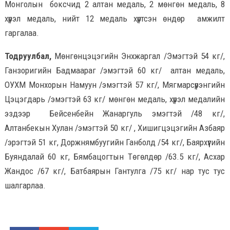
Монголын боксчид 2 алтан медаль, 2 мөнгөн медаль, 8
хүрэл медаль, нийт 12 медаль хүртсэн өндөр амжилт
гаргалаа.
Тодруулбал,
Мөнгөнцэцэгийн Энхжаргал /Эмэгтэй 54 кг/,
Ганзоригийн Бадмаараг /эмэгтэй 60 кг/ алтан медаль,
ОУХМ Монхорын Намуун /эмэгтэй 57 кг/, Мягмарсүрэнгийн
Цэцэгдарь /эмэгтэй 63 кг/ мөнгөн медаль, хүрэл медалийн
эздээр Бейсенбейн Жанаргуль эмэгтэй /48 кг/,
Алтанбекын Хулан /эмэгтэй 50 кг/ , Хишигцэцэгийн Азбаяр
/эрэгтэй 51 кг, Доржнямбуугийн Ганболд /54 кг/, Баярхүүгийн
Буяндалай 60 кг, Бямбацогтын Төгөлдөр /63.5 кг/, Асхар
Жандос /67 кг/, Батбаярын Гантулга /75 кг/ нар тус тус
шалгарлаа.