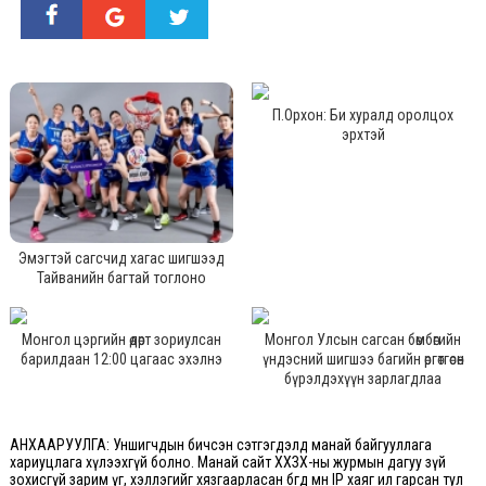
П.Орхон: Би хуралд оролцох
эрхтэй
Эмэгтэй сагсчид хагас шигшээд
Тайванийн багтай тоглоно
Монгол цэргийн өдөрт зориулсан
Монгол Улсын сагсан бөмбөгийн
барилдаан 12:00 цагаас эхэлнэ
үндэсний шигшээ багийн өргөтгөсөн
бүрэлдэхүүн зарлагдлаа
АНХААРУУЛГА: Уншигчдын бичсэн сэтгэгдэлд манай байгууллага
хариуцлага хүлээхгүй болно. Манай сайт ХХЗХ-ны журмын дагуу зүй
зохисгүй зарим үг, хэллэгийг хязгаарласан бөгөөд мөн IP хаяг ил гарсан тул