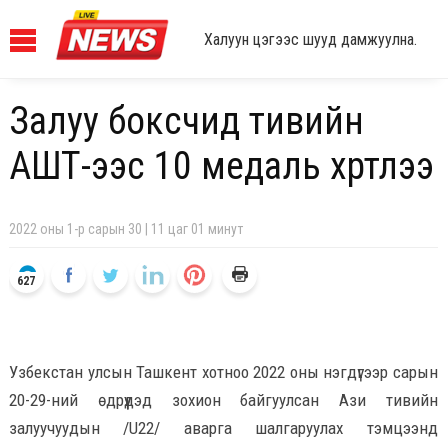
Халуун цэгээс шууд дамжуулна.
Залуу боксчид тивийн
АШТ-ээс 10 медаль хүртлээ
2022 оны 1-р сарын 30 | 11 цаг 01 минут
627
Узбекстан улсын Ташкент хотноо 2022 оны нэгдүгээр сарын
20-29-ний өдрүүдэд зохион байгуулсан Ази тивийн
залуучуудын /U22/ аварга шалгаруулах тэмцээнд