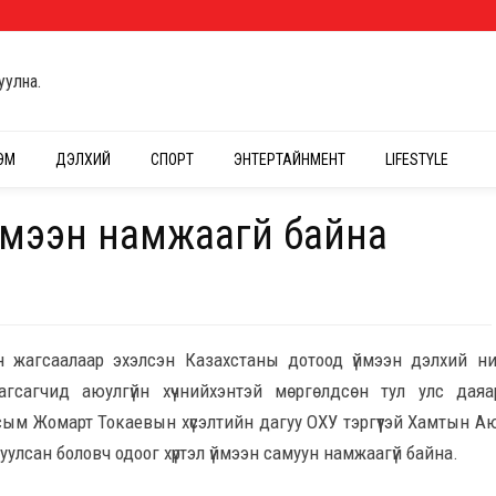
уулна.
ЭМ
ДЭЛХИЙ
СПОРТ
ЭНТЕРТАЙНМЕНТ
LIFESTYLE
ймээн намжаагүй байна
цсэн жагсаалаар эхэлсэн Казахстаны дотоод үймээн дэлхий 
жагсагчид аюулгүйн хүчнийхэнтэй мөргөлдсөн тул улс дая
ым Жомарт Токаевын хүсэлтийн дагуу ОХУ тэргүүтэй Хамтын А
улсан боловч одоог хүртэл үймээн самуун намжаагүй байна.