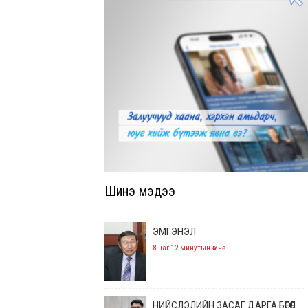
Шинэ мэдээ
ЭМГЭНЭЛ
8 цаг 12 минутын өмнө
НИЙСЛЭЛИЙН ЗАСАГ ДАРГА БӨГӨӨД