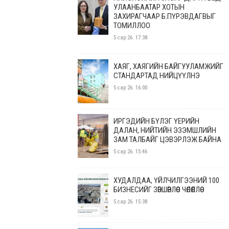
УЛААНБААТАР ХОТЫН
ЗАХИРАГЧААР Б.ПҮРЭВДАГВЫГ
ТОМИЛЛОО
5 сар 26. 17:38
ХАЯГ, ХАЯГИЙН БАЙГУУЛАМЖИЙГ
СТАНДАРТАД НИЙЦҮҮЛНЭ
5 сар 26. 16:00
ИРГЭДИЙН БҮЛЭГ ҮЕРИЙН
ДАЛАН, НИЙТИЙН ЭЗЭМШЛИЙН
ЗАМ ТАЛБАЙГ ЦЭВЭРЛЭЖ БАЙНА
5 сар 26. 15:46
ХУДАЛДАА, ҮЙЛЧИЛГЭЭНИЙ 100
БИЗНЕСИЙГ ЗӨВШӨӨРЛӨӨС ЧӨЛӨӨЛЛӨӨ
5 сар 26. 15:38