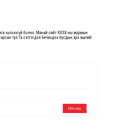
га хүлээхгүй болно. Манай сайт ХХЗХ-ны журмын
 гарсан тул Та сэтгэгдэл бичихдээ бусдын эрх ашгийг