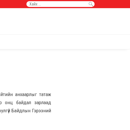
нийтийн анхаарлыг татаж
ар онц байдал зарлаад
юулгүй Байдлын Гэрээний