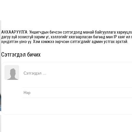
АНХААРУУЛГА: Уншигчдын бичсэн сэтгэгдэлд манай байгууллага хариуцла
дагуу зүй зохисгүй зарим үг, хэллэгийг хязгаарласан бөгөөд мөн IP хаяг ил
хүндэтгэн үзнэ үү. Хэм хэмжээ зөрчсөн сэтгэгдлийг админ устгах эрхтэй.
Сэтгэгдэл бичих