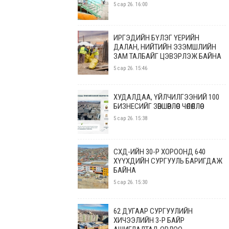
5 сар 26. 16:00
САППОРО ОРЧИМД 30
АВТОМАШИНЫ ЗОГСООЛ, ЯВГАН
ИРГЭДИЙН БҮЛЭГ ҮЕРИЙН
ХҮНИЙ ЗАМ ТАВЬЖ БАЙНА
ДАЛАН, НИЙТИЙН ЭЗЭМШЛИЙН
5 сар 26. 13:49
ЗАМ ТАЛБАЙГ ЦЭВЭРЛЭЖ БАЙНА
5 сар 26. 15:46
ТАВАН ШАРЫН ГАРМЫН ЯВГАН
ХҮНИЙ ГҮҮРЭН ГАРЦЫН АЖЛЫГ
ХУДАЛДАА, ҮЙЛЧИЛГЭЭНИЙ 100
ХИЙЖ БАЙНА
БИЗНЕСИЙГ ЗӨВШӨӨРЛӨӨС ЧӨЛӨӨЛЛӨӨ
5 сар 26. 12:38
5 сар 26. 15:38
УГСАРМАЛ ОРОН СУУЦНЫ
ДУЛААЛГА, ЗАСВАРЫН АЖИЛ
СХД-ИЙН 30-Р ХОРООНД 640
ХИЙГДЭЖ БАЙНА
ХҮҮХДИЙН СУРГУУЛЬ БАРИГДАЖ
БАЙНА
5 сар 26. 12:33
5 сар 26. 15:30
ЕРӨНХИЙЛӨГЧ У.ХҮРЭЛСҮХ СХД-ИЙН
ТӨРИЙН АЛБАН ХААГЧИДТАЙ
62 ДУГААР СУРГУУЛИЙН
УУЛЗЛАА
ХИЧЭЭЛИЙН 3-Р БАЙР