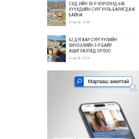
СХД-ИЙН 30-Р ХОРООНД 640
ХҮҮХДИЙН СУРГУУЛЬ БАРИГДАЖ
БАЙНА
5 сар 26. 15:30
62 ДУГААР СУРГУУЛИЙН
ХИЧЭЭЛИЙН 3-Р БАЙР
АШИГЛАЛТАД ОРЛОО
5 сар 26. 15:19
УСАН СПОРТ СУРГАЛТЫН ТӨВ
ШИНЭЭР АШИГЛАЛТАД ОРЛОО
5 сар 26. 15:08
ЖИЖИГ, ДУНД ҮЙЛДВЭР
ЭРХЛЭГЧДИЙН УДИРДАХ
АЖИЛТНУУДЫН УУЛЗАЛТ БОЛЛОО
5 сар 26. 14:34