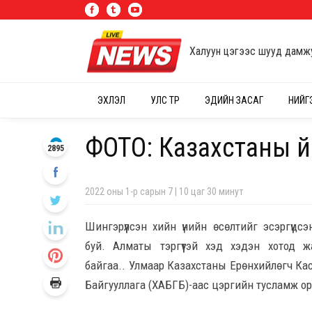
Халуун цэгээс шууд дамж
ЭХЛЭЛ
УЛС ТӨР
ЭДИЙН ЗАСАГ
НИЙГ
ФОТО: Казахстаны ү
2895
2022 оны 1-р сарын 7 | 10 цаг 30 минут
Шингэрүүлсэн хийн үнийн өсөлтийг эсэргүү
буй.
Алматы тэргүүтэй хэд хэдэн хотод 
байгаа..
Улмаар Казахстаны Ерөнхийлөгч Кас
Байгууллага (ХАБГБ)-аас цэргийн тусламж ору