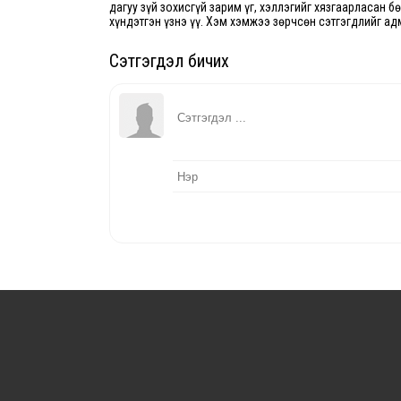
дагуу зүй зохисгүй зарим үг, хэллэгийг хязгаарласан б
хүндэтгэн үзнэ үү. Хэм хэмжээ зөрчсөн сэтгэгдлийг ад
Сэтгэгдэл бичих