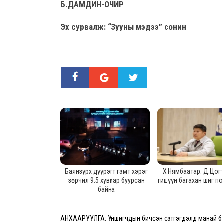
Б.ДАМДИН-ОЧИР
Эх сурвалж: “Зууны мэдээ” сонин
Баянзүрх дүүрэгт гэмт хэрэг
Х.Нямбаатар: Д.Цог
зөрчил 9.5 хувиар буурсан
гишүүн багахан шиг 
байна
АНХААРУУЛГА: Уншигчдын бичсэн сэтгэгдэлд манай ба