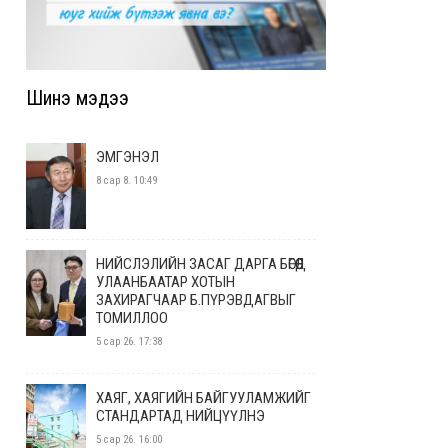
Шинэ мэдээ
ЭМГЭНЭЛ
8 сар 8. 10:49
НИЙСЛЭЛИЙН ЗАСАГ ДАРГА БӨГӨӨД
УЛААНБААТАР ХОТЫН
ЗАХИРАГЧААР Б.ПҮРЭВДАГВЫГ
ТОМИЛЛОО
5 сар 26. 17:38
ХАЯГ, ХАЯГИЙН БАЙГУУЛАМЖИЙГ
СТАНДАРТАД НИЙЦҮҮЛНЭ
5 сар 26. 16:00