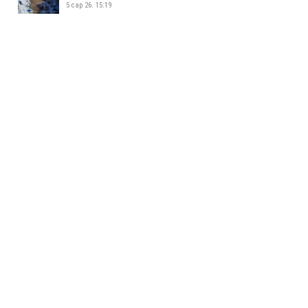
5 сар 26. 15:19
УСАН СПОРТ СУРГАЛТЫН ТӨВ
ШИНЭЭР АШИГЛАЛТАД ОРЛОО
5 сар 26. 15:08
ЖИЖИГ, ДУНД ҮЙЛДВЭР
ЭРХЛЭГЧДИЙН УДИРДАХ
АЖИЛТНУУДЫН УУЛЗАЛТ БОЛЛОО
5 сар 26. 14:34
БАЯНХОШУУНД 169 ДҮГЭЭР
СУРГУУЛЬ НЭЭЛТЭЭ ХИЙЛЭЭ
5 сар 26. 14:25
МАЛ АЖ АХУЙ ЭРХЛЭХИЙГ
ХОРИГЛОСОН БҮСЭЭС МАЛТАЙ
ИРГЭДИЙГ ГАРГАХ АЖЛЫГ
ЗОХИОН БАЙГУУЛЖ БАЙНА