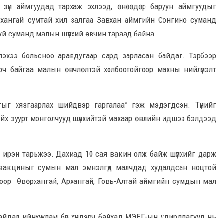
зүүн аймгуудад тархаж эхлээд, өнөөдөр баруун аймгуудыг
рхангай сумтай хил залгаа Завхан аймгийн Сонгино суманд
руй суманд малын шүлхий өвчин тараад байна.
эхээ больсноо аравдугаар сард зарласан байдаг. Тэрбээр
рч байгаа малын өвчлөлтэй холбоотойгоор махны нийлүүлэлт
ыг хязгаарлах шийдвэр гаргалаа” гэж мэдэгдсэн. Түүнийг
йх зуурт монголчууд шүлхийтэй махаар өвлийн идшээ бэлдээд
ж ирэн тарьжээ. Дахиад 10 сая вакин олж байж шүлхийг дарж
 вакциныг сумын мал эмнэлгүүд малчдад худалдсан ноцтой
гоор Өвөрхангай, Архангай, Говь-Алтай аймгийн сумдын мал
йдал ийнхүү улам бүр хүндэрч байхад МЭЕГ-ын удирдлагууд нь