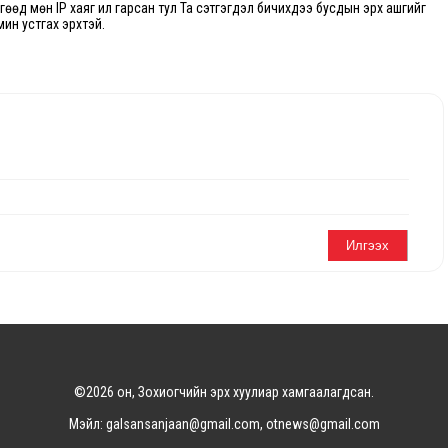
өгөөд мөн IP хаяг ил гарсан тул Та сэтгэгдэл бичихдээ бусдын эрх ашгийг
мин устгах эрхтэй.
©2026 он, Зохиогчийн эрх хуулиар хамгаалагдсан.
Мэйл: galsansanjaan@gmail.com, otnews@gmail.com