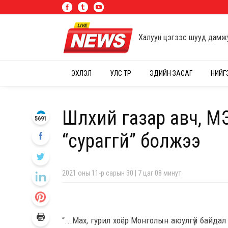
Халуун цэгээс шууд дамж
ЭХЛЭЛ
УЛС ТӨР
ЭДИЙН ЗАСАГ
НИЙГ
Шүлхий газар авч, М
5691
“сураггүй” болжээ
2021 оны 11-р сарын 30 | 7 цаг 08 минут
“...Мах, гурил хоёр Монголын аюулгүй байда