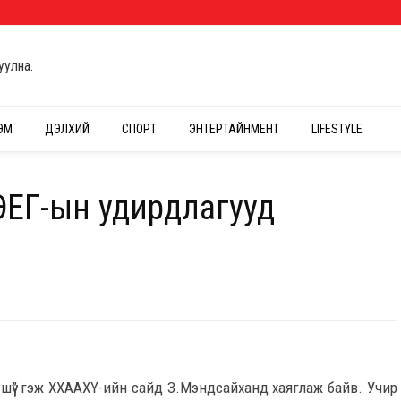
уулна.
ЭМ
ДЭЛХИЙ
СПОРТ
ЭНТЕРТАЙНМЕНТ
LIFESTYLE
ЭЕГ-ын удирдлагууд
л шүү” гэж ХХААХҮ-ийн сайд З.Мэндсайханд хаяглаж байв. Учир