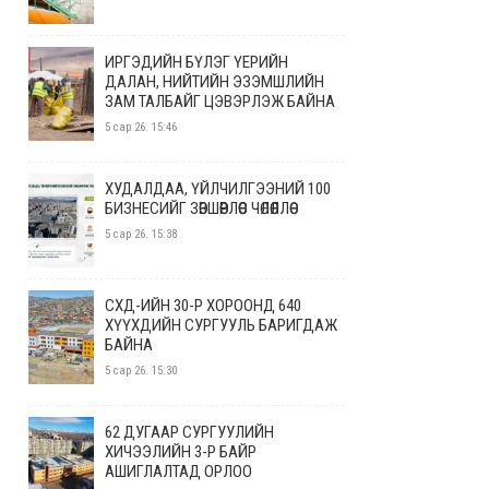
ИРГЭДИЙН БҮЛЭГ ҮЕРИЙН
ДАЛАН, НИЙТИЙН ЭЗЭМШЛИЙН
ЗАМ ТАЛБАЙГ ЦЭВЭРЛЭЖ БАЙНА
5 сар 26. 15:46
ХУДАЛДАА, ҮЙЛЧИЛГЭЭНИЙ 100
БИЗНЕСИЙГ ЗӨВШӨӨРЛӨӨС ЧӨЛӨӨЛЛӨӨ
5 сар 26. 15:38
СХД-ИЙН 30-Р ХОРООНД 640
ХҮҮХДИЙН СУРГУУЛЬ БАРИГДАЖ
БАЙНА
5 сар 26. 15:30
62 ДУГААР СУРГУУЛИЙН
ХИЧЭЭЛИЙН 3-Р БАЙР
АШИГЛАЛТАД ОРЛОО