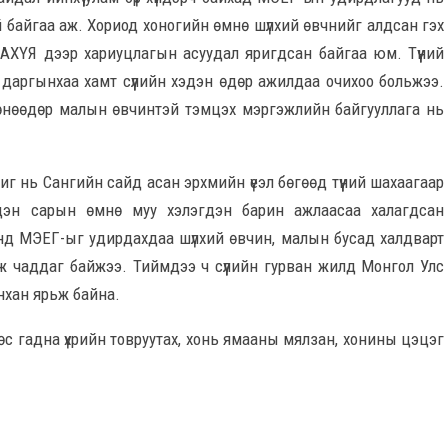
үй байгаа аж. Хориод хоногийн өмнө шүлхий өвчнийг алдсан гэх
ХҮЯ дээр хариуцлагын асуудал яригдсан байгаа юм. Түүний
даргынхаа хамт сүүлийн хэдэн өдөр ажилдаа очихоо больжээ.
 өнөөдөр малын өвчинтэй тэмцэх мэргэжлийн байгууллага нь
 нь Сангийн сайд асан эрхмийн үеэл бөгөөд түүний шахаагаар
дэн сарын өмнө муу хэлэгдэн барин ажлаасаа халагдсан
нд МЭЕГ-ыг удирдахдаа шүлхий өвчин, малын бусад халдварт
 чаддаг байжээ. Тиймдээ ч сүүлийн гурван жилд Монгол Улс
нхан ярьж байна.
өс гадна үхрийн товруутах, хонь ямааны мялзан, хонины цэцэг