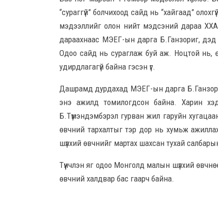
“сураггүй” болчихоод сайд нь “хайгаад” олохг
мэдээллийг олон нийт мэдсэний дараа ХХАА
дараахнаас МЭЕГ-ын дарга Б.Ганзориг, дэд 
Одоо сайд нь сураглаж буй аж. Ноцтой нь,
удирдлагагүй байна гэсэн үг.
Дашрамд дурдахад МЭЕГ-ын дарга Б.Ганзориг
энэ ажилд томилогдсон байна. Харин хэ
Б.Түмэндэмбэрэл гурван жил гаруйн хугацаа
өвчний тархалтыг тэр дор нь хумьж ажиллаж
шүлхий өвчнийг мартах шахсан тухай салбары
Түүнчлэн яг одоо Монголд малын шүлхий өвчнө
өвчний халдвар бас гаарч байна.