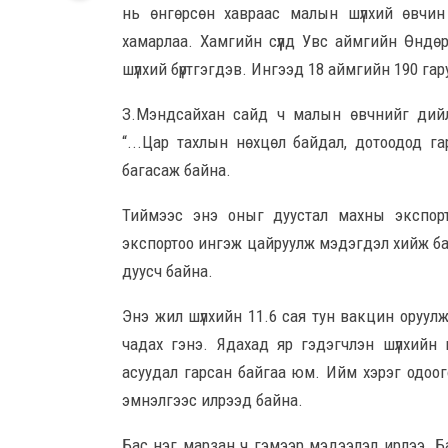
нь өнгөрсөн хавраас малын шүлхий өвчин 
хамарлаа. Хамгийн сүүлд Увс аймгийн Өндө
шүлхий бүртгэгдэв. Ингээд 18 аймгийн 190 га
З.Мэндсайхан сайд ч малын өвчнийг дийл
“...Цар тахлын нөхцөл байдал, дотоодод га
багасаж байна.
Тиймээс энэ оныг дуустал махны экспорт
экспортоо ингэж цайруулж мэдэгдэл хийж ба
дуусч байна.
Энэ жил шүлхийн 11.6 сая тун вакцин оруул
чадах гэнэ. Ядахад яр гэдэгчлэн шүлхийн
асуудал гарсан байгаа юм. Ийм хэрэг одоо
эмнэлгээс илрээд байна.
Бас нэг марзан ч гэмээр мэдээлэл ирлээ. Ба