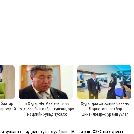
тбаатар
Б.Хүдэр-Ян: Аав зөвлөгөө
Худалдаа хөгжлийн банкны
попроорой
өгдгөөс биш албан тушаал, эрх
Дорноговь салбар
мэдлийн хувьд тусалж
шинэчлэгдэж, урамшуулал
байгаагүй
зарлалаа
йгууллага хариуцлага хүлээхгүй болно. Манай сайт ХХЗХ-ны журмын