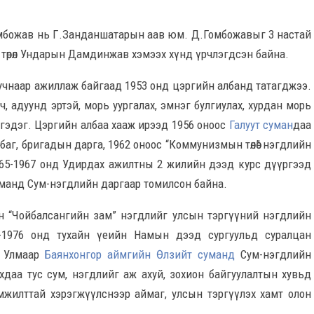
мбожав нь Г.Занданшатарын аав юм. Д.Гомбожавыг 3 настай
 төрөл Ундарын Дамдинжав хэмээх хүнд үрчлэгдсэн байна.
адуучнаар ажиллаж байгаад 1953 онд цэргийн албанд татагджээ.
өрч, адуунд эртэй, морь уургалах, эмнэг булгиулах, хурдан морь
н гэдэг. Цэргийн албаа хааж ирээд 1956 оноос
Галуут суман
даа
, баг, бригадын дарга, 1962 оноос “Коммунизмын төлөө” нэгдлийн
965-1967 онд Удирдах ажилтны 2 жилийн дээд курс дүүргээд
манд Сум-нэгдлийн даргаар томилсон байна.
н “Чойбалсангийн зам” нэгдлийг улсын тэргүүний нэгдлийн
-1976 онд тухайн үеийн Намын дээд сургуульд суралцан
. Улмаар
Баянхонгор аймгийн
Өлзийт суманд
Сум-нэгдлийн
хдаа тус сум, нэгдлийг аж ахуй, зохион байгуулалтын хувьд
мжилттай хэрэгжүүлснээр аймаг, улсын тэргүүлэх хамт олон