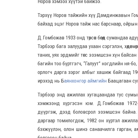
Норов хэмээх хүүтэй байжээ.
Тэрхүү Норов тайжийн хүү Дамдинжавын Го
байхад эцэг Норов тайж нас барснаар, ойрын
Д.Гомбожав 1933 онд төрсөн бөгөөд сумандаа 
Тэрбээр бага залуудаа ухаан сэргэлэн, хөдөлм
таних, уях эрдмийг төгс эзэмшсэн хүн байса
багийн тоо бүртгэгч, “Галуут” нэгдлийн ня-бо
орлогч дарга зэрэг албыг хашиж байгаад 1
ирэхэд нь Б
аянхонгор аймгийн
Баацагаан су
Тэрбээр энд ажиллах хугацаандаа тус сумы
хэмжээнд хүргэсэн юм. Д.Гомбожав 1972
дүүргэж, дээд боловсрол эзэмшсэн байна
даргаар томилогдож, 1982 он хүртэл ажилла
бэхжүүлэн, олон шинэ санаачилга гарган, а
болгосон байна.