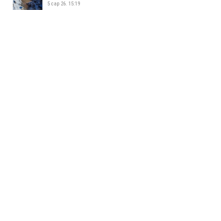
5 сар 26. 15:19
УСАН СПОРТ СУРГАЛТЫН ТӨВ
ШИНЭЭР АШИГЛАЛТАД ОРЛОО
5 сар 26. 15:08
ЖИЖИГ, ДУНД ҮЙЛДВЭР
ЭРХЛЭГЧДИЙН УДИРДАХ
АЖИЛТНУУДЫН УУЛЗАЛТ БОЛЛОО
5 сар 26. 14:34
БАЯНХОШУУНД 169 ДҮГЭЭР
СУРГУУЛЬ НЭЭЛТЭЭ ХИЙЛЭЭ
5 сар 26. 14:25
МАЛ АЖ АХУЙ ЭРХЛЭХИЙГ
ХОРИГЛОСОН БҮСЭЭС МАЛТАЙ
ИРГЭДИЙГ ГАРГАХ АЖЛЫГ
ЗОХИОН БАЙГУУЛЖ БАЙНА