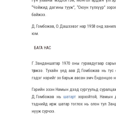
гүн ухааны мэдлэгтэй, Монгол ардын үлгэр,
“Чойжид дагины тууж”, “Оюун түлхүүр” зэрэ
байжээ.
Д.Гомбожав, О.Дашзэвэг нар 1958 онд ханилан
юм.
БАГА НАС
Г.Занданшатар 1970 оны гуравдугаар сар
төржээ. Тухайн үед аав Д.Гомбожав нь ту
гэдэг нэрийг эх барьж авсан эмч Ёндонцоо нь
Гэрийн эзэн Намын дээд сургуульд суралцах
Д.Гомбожав нь
шатарт
хорхойтой, Намын д
тэднийд ирж шатар тоглох нь олон тул Занда
нүүж сурчээ.