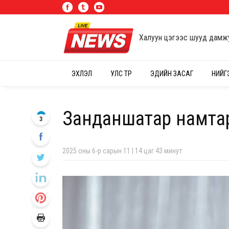
Халуун цэгээс шууд дамж
ЭХЛЭЛ
УЛС ТӨР
ЭДИЙН ЗАСАГ
НИЙГ
Занданшатар намта
3
2025 оны 6-р сарын 11 | 14 цаг 43 минут