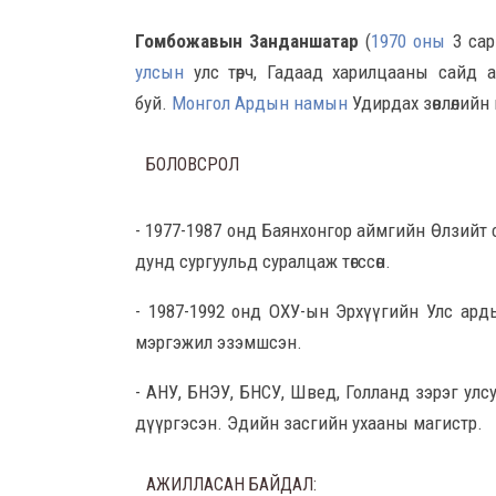
Гомбожавын Занданшатар
(
1970 оны
3 сар
улсын
улс төрч, Гадаад харилцааны сайд 
буй.
Монгол Ардын намын
Удирдах зөвлөлийн
БОЛОВСРОЛ
- 1977-1987 онд Баянхонгор аймгийн Өлзийт 
дунд сургуульд суралцаж төгссөн.
- 1987-1992 онд ОХУ-ын Эрхүүгийн Улс ард
мэргэжил эзэмшсэн.
- АНУ, БНЭУ, БНСУ, Швед, Голланд зэрэг улс
дүүргэсэн. Эдийн засгийн ухааны магистр.
АЖИЛЛАСАН БАЙДАЛ: