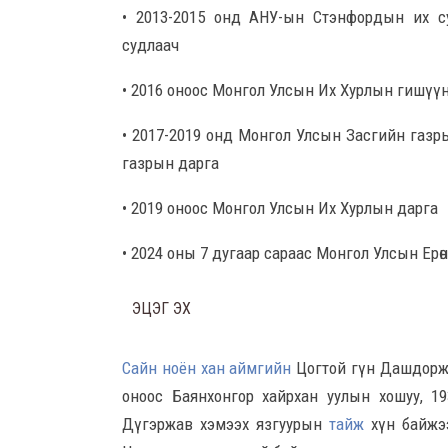
• 2013-2015 онд АНУ-ын Стэнфордын их су
судлаач
• 2016 оноос Монгол Улсын Их Хурлын гишүү
• 2017-2019 онд Монгол Улсын Засгийн газр
газрын дарга
• 2019 оноос Монгол Улсын Их Хурлын дарга
• 2024 оны 7 дугаар сараас Монгол Улсын Ерө
ЭЦЭГ ЭХ
Сайн ноён хан аймгийн
Цогтой гүн Дашдорж
оноос Баянхонгор хайрхан уулын хошуу, 19
Дүгэржав хэмээх язгуурын
тайж
хүн байжээ