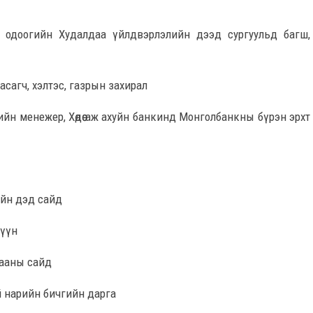
у одоогийн Худалдаа үйлдвэрлэлийн дээд сургуульд багш,
засагч, хэлтэс, газрын захирал
ийн менежер, Хөдөө аж ахуйн банкинд Монголбанкны бүрэн эрхт
хуйн дэд сайд
шүүн
цааны сайд
й нарийн бичгийн дарга