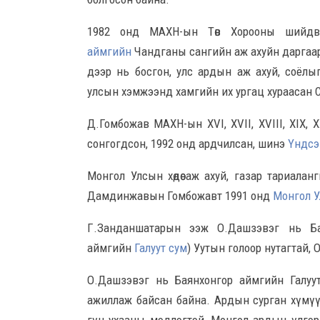
1982 онд МАХН-ын Төв Хорооны шийдвэ
аймгийн
Чандганы сангийн аж ахуйн даргаар 
дээр нь босгон, улс ардын аж ахуй, соёлыг х
улсын хэмжээнд хамгийн их ургац хураасан С
Д.Гомбожав МАХН-ын XVI, XVII, XVIII, XIX, XX и
сонгогдсон, 1992 онд ардчилсан, шинэ
Үндсэ
Монгол Улсын хөдөө аж ахуй, газар тариала
Дамдинжавын Гомбожавт 1991 онд
Монгол У
Г.Занданшатарын ээж О.Дашзэвэг нь Ба
аймгийн
Галуут сум
) Уутын голоор нутагтай, 
О.Дашзэвэг нь Баянхонгор аймгийн Галуут
ажиллаж байсан байна. Ардын сурган хүмү