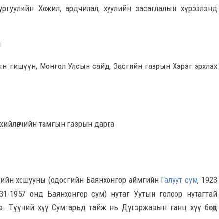
ргуулийн Хөгжил, ардчилал, хуулийн засаглалын хүрээлэнд
н
ын гишүүн, Монгол Улсын сайд, Засгийн газрын Хэрэг эрхлэх
нхийлөгчийн тамгын газрын дарга
ийн хошууны (одоогийн Баянхонгор аймгийн
Галуут сум
, 1923
31-1957 онд Баянхонгор сум) нутаг Уутын голоор нутагтай
. Түүний хүү Сумгарьд тайж нь Дүгэржавын ганц хүү бөгөөд