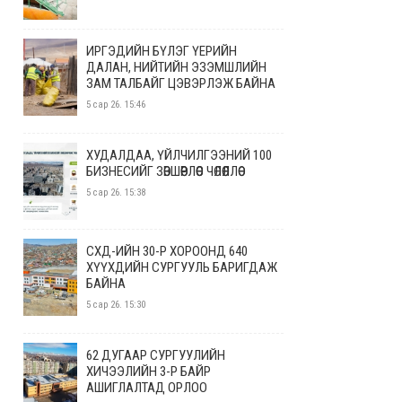
ИРГЭДИЙН БҮЛЭГ ҮЕРИЙН
ДАЛАН, НИЙТИЙН ЭЗЭМШЛИЙН
ЗАМ ТАЛБАЙГ ЦЭВЭРЛЭЖ БАЙНА
5 сар 26. 15:46
ХУДАЛДАА, ҮЙЛЧИЛГЭЭНИЙ 100
БИЗНЕСИЙГ ЗӨВШӨӨРЛӨӨС ЧӨЛӨӨЛЛӨӨ
5 сар 26. 15:38
СХД-ИЙН 30-Р ХОРООНД 640
ХҮҮХДИЙН СУРГУУЛЬ БАРИГДАЖ
БАЙНА
5 сар 26. 15:30
62 ДУГААР СУРГУУЛИЙН
ХИЧЭЭЛИЙН 3-Р БАЙР
АШИГЛАЛТАД ОРЛОО