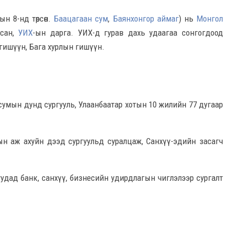
ын 8-нд төрсөн.
Баацагаан сум
,
Баянхонгор аймаг
) нь
Монгол
асан,
УИХ
-ын дарга. УИХ-д гурав дахь удаагаа сонгогдоод
 гишүүн, Бага хурлын гишүүн.
сумын дунд сургууль, Улаанбаатар хотын 10 жилийн 77 дугаар
ын аж ахуйн дээд сургуульд суралцаж, Санхүү-эдийн засагч
уудад банк, санхүү, бизнесийн удирдлагын чиглэлээр сургалт