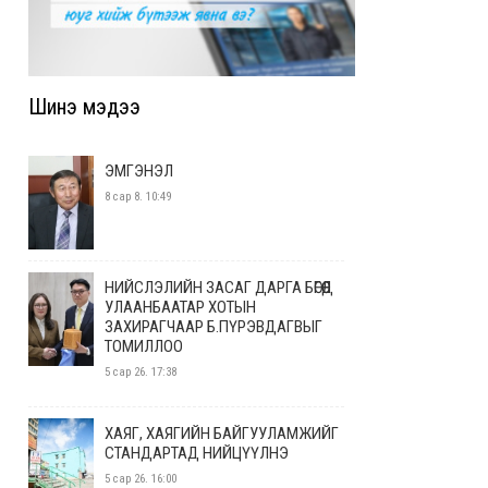
Шинэ мэдээ
ЭМГЭНЭЛ
8 сар 8. 10:49
НИЙСЛЭЛИЙН ЗАСАГ ДАРГА БӨГӨӨД
УЛААНБААТАР ХОТЫН
ЗАХИРАГЧААР Б.ПҮРЭВДАГВЫГ
ТОМИЛЛОО
5 сар 26. 17:38
ХАЯГ, ХАЯГИЙН БАЙГУУЛАМЖИЙГ
СТАНДАРТАД НИЙЦҮҮЛНЭ
5 сар 26. 16:00