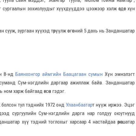
 тууль сайн мэддэг, “Жангар” тууль, “Молом тойны намтар”,
г сургаалын зохиолуудыг хүүхдүүддээ цээжээр хэлж өгдөг хүн
 сууж, зургаан хүүхэд төрүүлж өсгөсний 5 дахь нь Занданшатар
ын 8-нд
Баянхонгор аймгийн Баацагаан сумын
Хүн эмнэлэгт
с суманд Сум-нэгдлийн даргаар ажиллаж байв. Занданшатар
 ном харж байгаад өгсөн гэдэг.
 болсон тул тэднийх 1972 онд
Улаанбаатар
т нүүж иржээ. Эцэг
ээд сургуулийн Сум-нэгдлийн дарга нар голдуу оюутнууд
ншатар хүү тэдний тоглохыг харсаар 4 настайдаа өөрөө шатар