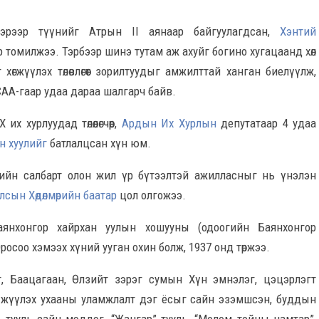
рээр түүнийг Атрын II аянаар байгуулагдсан,
Хэнтий
томилжээ. Тэрбээр шинэ тутам аж ахуйг богино хугацаанд хөл
өгжүүлэх төлөвлөгөөт зорилтуудыг амжилттай ханган биелүүлж,
АА-гаар удаа дараа шалгарч байв.
х хурлуудад төлөөлөгчөөр,
Ардын Их Хурлын
депутатаар 4 удаа
н хуулийг
батлалцсан хүн юм.
нгийн салбарт олон жил үр бүтээлтэй ажилласныг нь үнэлэн
лсын Хөдөлмөрийн баатар
цол олгожээ.
янхонгор хайрхан уулын хошууны (одоогийн Баянхонгор
Оросоо хэмээх хүний ууган охин болж, 1937 онд төржээ.
, Баацагаан, Өлзийт зэрэг сумын Хүн эмнэлэг, цэцэрлэгт
үжүүлэх ухааны уламжлалт дэг ёсыг сайн эзэмшсэн, буддын