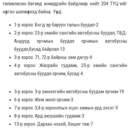
төлөвлөсөн бөгөөд өнөөдрийн байдлаар нийт 204 ТҮЦ-ийг
нүүлгэн шилжүүлээд байна. Үүнд:
1-р хороо: Богд ар баруун талын буудал-2
2-р хороо: 25-р эмийн сангийн автобусны буудал, ТБД-
Андууд орчмын буудал орчмын автобусны
буудал,бусад байрлал-13
3-р хороо: 71, 72-р байрны зам дагуу-4
4-р хороо: Жасрайн гудамж, 25-р эмийн сангийн
автобусны буудал орчим, бусад-4
5-р хороо: 3-р эмнэлгийн автобусны буудам орчим-19
6-р хороо: Жем молл орчим-3
7-р хороо: 3,4-р хорооллын эцэс замын урд хэсэг-3
8-р хороо: Ард аюушийн гудамж-3
13-р хороо: Дархан нэхий, Хишиг төв-7