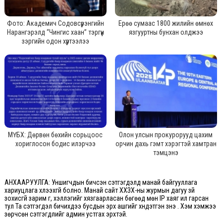
Фото: Академич Содовсүрэнгийн
Ерөө сумаас 1800 жилийн өмнөх
Нарангэрэлд “Чингис хаан” тэргүүн
язгууртны бунхан олджээ
зэргийн одон хүртээлээ
МҮБХ: Дөрвөн бөхийн сорьцоос
Олон улсын прокурорууд цахим
хориглосон бодис илэрчээ
орчин дахь гэмт хэрэгтэй хамтран
тэмцэнэ
АНХААРУУЛГА: Уншигчдын бичсэн сэтгэгдэлд манай байгууллага
хариуцлага хүлээхгүй болно. Манай сайт ХХЗХ-ны журмын дагуу зүй
зохисгүй зарим үг, хэллэгийг хязгаарласан бөгөөд мөн IP хаяг ил гарсан
тул Та сэтгэгдэл бичихдээ бусдын эрх ашгийг хүндэтгэн үзнэ үү. Хэм хэмжээ
зөрчсөн сэтгэгдлийг админ устгах эрхтэй.