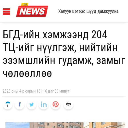
Халуун цэгээс шууд дамжуулна.
БГД-ийн хэмжээнд 204
ТҮЦ-ийг нүүлгэж, нийтийн
эзэмшлийн гудамж, замыг
чөлөөллөө
2025 оны 4-р сарын 16 | 16 цаг 00 минут
1