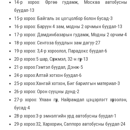
14-р хороо: Өргөө гудамж, Москва автобусны
буудал-13
15-р хороо: Байгаль эх цогцолбор болон бусад-3
16-р хороо: Баруун 4 зам, модны 2 орчмын буудал-13
17-р хороо: Дамдинбазарын гудамж, Модны 2 орчим-4
18-р хороо: Сентоза буудлын зам дагуу-27
19-р хороо: 3,4-р хороолол, Парадокс буудал-6
20-р хороо:5 шар, Сүлжмэл, 32-н гүүр-13
21-р хороо:Гэмтэл буудал, Дэнж-5
24-р хороо:Алтай хотхон буудал-6
25-р хороо:Хангай хотхон, Биг барилгын материал-3
26-р хороо: Орон сууцны дунд-2
27-р хороо: Улаан гүүр, Найрамдал цэцэрлэгт хүрээлэн,
бусад-4
28-р хороо:3-р эмнэлгийн урд автобусны буудал-1
29-р хороо:32, Хархорин, Саппоро автобусны буудал-24