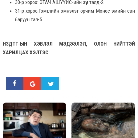
30-р хороо: ЭТАЧ АШУҮИС-ийн зүүн талд-2
31-р хороо:Гэмтлийн эмнэлэг орчим Монос эмийн сан
баруун тал-5
НЗДТГ-ЫН ХЭВЛЭЛ МЭДЭЭЛЭЛ, ОЛОН НИЙТТЭЙ
ХАРИЛЦАХ ХЭЛТЭС