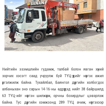
Нийтийн эзэмшлийн гудамж, талбай болон явган хүний
зорчих хэсэгт саад учруулж буй ТҮЦ-үүдийг нүүлгэх ажил
үргэлжилж байна. Тухайлбал, Баянгол дүүргийн холбогдох
албаныхан энэ сарын 14-16-ны өдрүүдэд нийт 38 байршилд
63 ТҮЦ-ийг нүүлгэн шилжүүлж, орчны бохирдлыг цэвэрлэж
байна. Тус дүүргийн хэмжээнд 289 ТҮЦ ачиж, нүүлгэхээр