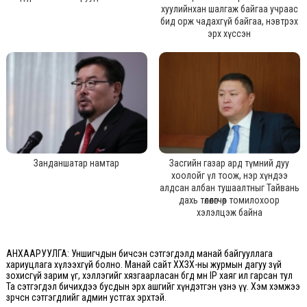
хуулийнхан шалгаж байгаа учраас
бид орж чадахгүй байгаа, нэвтрэх
эрх хүссэн
Занданшатар намтар
Засгийн газар ард түмний дуу
хоолойг үл тоож, нэр хүндээ
алдсан албан тушаалтныг Тайвань
дахь төлөөлөгчөөр томилохоор
хэлэлцэж байна
АНХААРУУЛГА: Уншигчдын бичсэн сэтгэгдэлд манай байгууллага
хариуцлага хүлээхгүй болно. Манай сайт ХХЗХ-ны журмын дагуу зүй
зохисгүй зарим үг, хэллэгийг хязгаарласан бөгөөд мөн IP хаяг ил гарсан тул
Та сэтгэгдэл бичихдээ бусдын эрх ашгийг хүндэтгэн үзнэ үү. Хэм хэмжээ
зөрчсөн сэтгэгдлийг админ устгах эрхтэй.