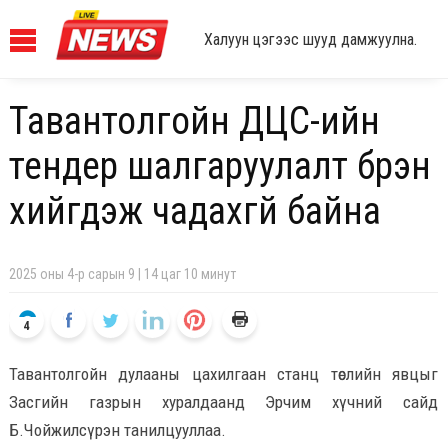
Халуун цэгээс шууд дамжуулна.
Тавантолгойн ДЦС-ийн
тендер шалгаруулалт бүрэн
хийгдэж чадахгүй байна
2025 оны 4-р сарын 9 | 14 цаг 10 минут
4
Тавантолгойн дулааны цахилгаан станц төслийн явцыг
Засгийн газрын хуралдаанд Эрчим хүчний сайд
Б.Чойжилсүрэн танилцууллаа.