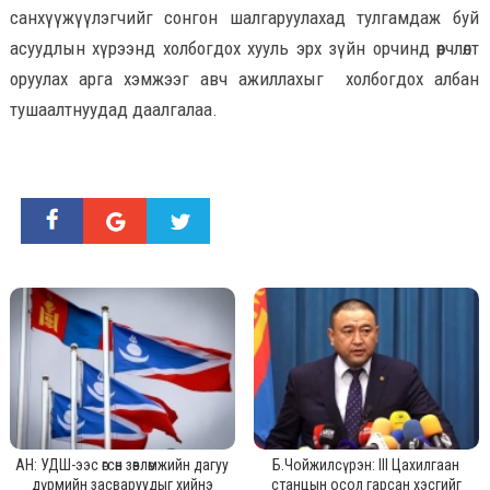
санхүүжүүлэгчийг сонгон шалгаруулахад тулгамдаж буй
асуудлын хүрээнд холбогдох хууль эрх зүйн орчинд өөрчлөлт
оруулах арга хэмжээг авч ажиллахыг холбогдох албан
тушаалтнуудад даалгалаа.
АН: УДШ-ээс өгсөн зөвлөмжийн дагуу
Б.Чойжилсүрэн: III Цахилгаан
дүрмийн засваруудыг хийнэ
станцын осол гарсан хэсгийг