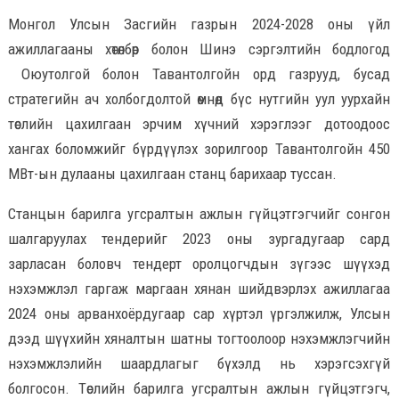
Монгол Улсын Засгийн газрын 2024-2028 оны үйл
ажиллагааны хөтөлбөр болон Шинэ сэргэлтийн бодлогод
Оюутолгой болон Тавантолгойн орд газрууд, бусад
стратегийн ач холбогдолтой өмнөд бүс нутгийн уул уурхайн
төслийн цахилгаан эрчим хүчний хэрэглээг дотоодоос
хангах боломжийг бүрдүүлэх зорилгоор Тавантолгойн 450
МВт-ын дулааны цахилгаан станц барихаар туссан.
Станцын барилга угсралтын ажлын гүйцэтгэгчийг сонгон
шалгаруулах тендерийг 2023 оны зургадугаар сард
зарласан боловч тендерт оролцогчдын зүгээс шүүхэд
нэхэмжлэл гаргаж маргаан хянан шийдвэрлэх ажиллагаа
2024 оны арванхоёрдугаар сар хүртэл үргэлжилж, Улсын
дээд шүүхийн хяналтын шатны тогтоолоор нэхэмжлэгчийн
нэхэмжлэлийн шаардлагыг бүхэлд нь хэрэгсэхгүй
болгосон. Төслийн барилга угсралтын ажлын гүйцэтгэгч,