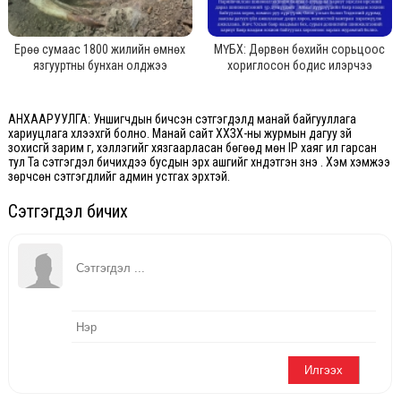
Ерөө сумаас 1800 жилийн өмнөх
МҮБХ: Дөрвөн бөхийн сорьцоос
язгууртны бунхан олджээ
хориглосон бодис илэрчээ
АНХААРУУЛГА: Уншигчдын бичсэн сэтгэгдэлд манай байгууллага
хариуцлага хүлээхгүй болно. Манай сайт ХХЗХ-ны журмын дагуу зүй
зохисгүй зарим үг, хэллэгийг хязгаарласан бөгөөд мөн IP хаяг ил гарсан
тул Та сэтгэгдэл бичихдээ бусдын эрх ашгийг хүндэтгэн үзнэ үү. Хэм хэмжээ
зөрчсөн сэтгэгдлийг админ устгах эрхтэй.
Сэтгэгдэл бичих