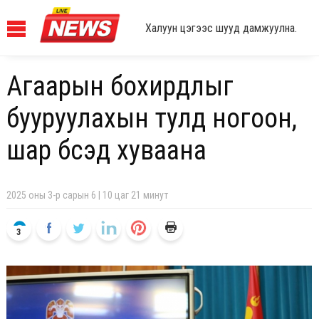
Халуун цэгээс шууд дамжуулна.
Агаарын бохирдлыг
бууруулахын тулд ногоон,
шар бүсэд хуваана
2025 оны 3-р сарын 6 | 10 цаг 21 минут
3