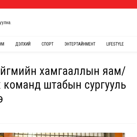
уулна.
ЭМ
ДЭЛХИЙ
СПОРТ
ЭНТЕРТАЙНМЕНТ
LIFESTYLE
нийгмийн хамгааллын яам/
 команд штабын сургууль
ө