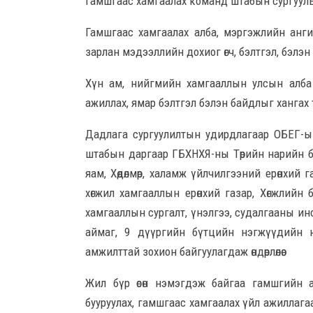
гамшгаас хамгаалах команд штабын сургууль өнөөдө
Гамшгаас хамгаалах алба, мэргэжлийн анги
зарлан мэдээллийн дохиог өгч, бэлтгэл, бэл
Хүн ам, нийгмийн хамгааллын улсын алба 
ажиллах, ямар бэлтгэл бэлэн байдлыг хангах 
Дадлага сургуулилтын удирдлагаар ОБЕГ-ы
штабын даргаар ГБХНХЯ-ны Төрийн нарийн бич
яам, Хөдөлмөр, халамж үйлчилгээний ерөнхий 
хөгжил хамгааллын ерөнхий газар, Хөгжлийн б
хамгааллын сургалт, үнэлгээ, судалгааны инст
аймаг, 9 дүүргийн бүтцийн нэгжүүдийн н
амжилттай зохион байгуулагдаж өндөрлөлөө.
Жил бүр өсөн нэмэгдэж байгаа гамшгийн 
бууруулах, гамшгаас хамгаалах үйл ажиллага