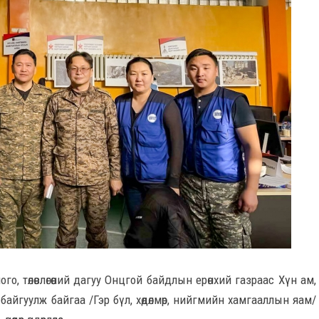
 төлөвлөгөөний дагуу Онцгой байдлын ерөнхий газраас Хүн ам,
йгуулж байгаа /Гэр бүл, хөдөлмөр, нийгмийн хамгааллын яам/