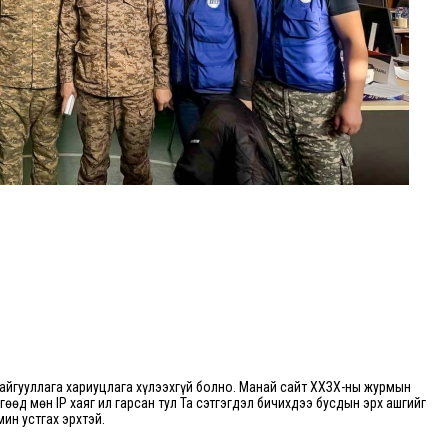
йгууллага хариуцлага хүлээхгүй болно. Манай сайт ХХЗХ-ны журмын
өгөөд мөн IP хаяг ил гарсан тул Та сэтгэгдэл бичихдээ бусдын эрх ашгийг
мин устгах эрхтэй.