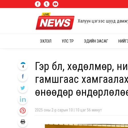
Халуун цэгээс шууд дамж
ЭХЛЭЛ
УЛС ТӨР
ЭДИЙН ЗАСАГ
НИЙГ
Гэр бүл, хөдөлмөр, 
4
гамшгаас хамгаалах
өнөөдөр өндөрлөлө
2025 оны 2-р сарын 10 | 10 цаг 56 минут