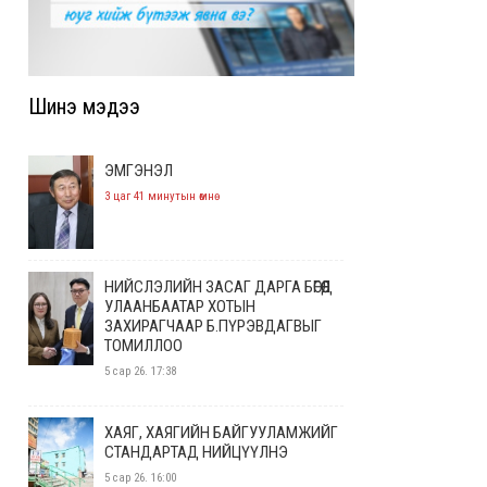
Шинэ мэдээ
ЭМГЭНЭЛ
3 цаг 41 минутын өмнө
НИЙСЛЭЛИЙН ЗАСАГ ДАРГА БӨГӨӨД
УЛААНБААТАР ХОТЫН
ЗАХИРАГЧААР Б.ПҮРЭВДАГВЫГ
ТОМИЛЛОО
5 сар 26. 17:38
ХАЯГ, ХАЯГИЙН БАЙГУУЛАМЖИЙГ
СТАНДАРТАД НИЙЦҮҮЛНЭ
5 сар 26. 16:00