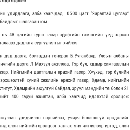
р өндөрлөлөө.
йн удирдлага, алба хаагчдад 05:00 цагт “Яаралтай цуглар”
эн байдлыг шалгасан юм.
нь 48 цагийн турш газар хөдлөлтийн гамшгийн үед хэрхэн
талаарх дадлага сургуулилтыг хийлээ.
н дэд дарга, бригадын генерал Б.Ууганбаяр, Улсын албаны
гийн дарга Л.Мөнхзул ажиллаа. Гэр бүл, хөдөлмөр хамгааллын
газар, Нийгмийн даатгалын ерөнхий газар, Хүүхэд, гэр бүлийн
эрхшээлтэй хүний хөгжлийн ерөнхий газар, Хөдөлмөр, нийгмийн
итут, Хөдөлмөрийн аюулгүй байдал, эрүүл мэндийн төв болон 21
ийт 400 гаруй ажилтан, алба хаагчид идэвхтэй оролцож
аюулаас урьдчилан сэргийлэх, учирч болзошгүй эрсдэлийг
анд олон нийтийн оролцоог хангах, энэ чиглэлээр иргэд, олон