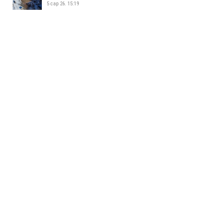
5 сар 26. 15:19
УСАН СПОРТ СУРГАЛТЫН ТӨВ
ШИНЭЭР АШИГЛАЛТАД ОРЛОО
5 сар 26. 15:08
ЖИЖИГ, ДУНД ҮЙЛДВЭР
ЭРХЛЭГЧДИЙН УДИРДАХ
АЖИЛТНУУДЫН УУЛЗАЛТ БОЛЛОО
5 сар 26. 14:34
БАЯНХОШУУНД 169 ДҮГЭЭР
СУРГУУЛЬ НЭЭЛТЭЭ ХИЙЛЭЭ
5 сар 26. 14:25
МАЛ АЖ АХУЙ ЭРХЛЭХИЙГ
ХОРИГЛОСОН БҮСЭЭС МАЛТАЙ
ИРГЭДИЙГ ГАРГАХ АЖЛЫГ
ЗОХИОН БАЙГУУЛЖ БАЙНА