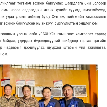
алчилгааг тогтмол зохион байгуулах шаардлага бий болсоор
ж амь насаа алдагсдын ихэнх хувийг хүүхэд, эмэгтэйчүүд,
 Анх удаа улсын албанд буюу Хүн ам, нийгмийн хамгааллын
г зохион байгуулсан нь энэхүү сургуулилтын онцлог юм.
аллын улсын алба /ГБХНХЯ/ гамшгаас хамгаалах төлөвлөгөөг
эн байдал, удирдах бүрэлдэхүүний шийдвэр гаргах, цагийн
р чадварыг дээшлүүлэх, шуурхай штабын үйл ажиллагаа,
й юм.