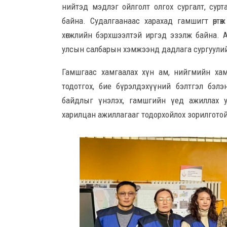
нийтэд мэдлэг ойлголт олгох сургалт, сурт
байна. Судалгаанаас харахад гамшигт өртө
хөгжлийн бэрхшээлтэй иргэд эзэлж байна.
улсын салбарын хэмжээнд дадлага сургуулий
Гамшгаас хамгаалах хүн ам, нийгмийн хамга
тодотгох, бие бүрэлдэхүүний бэлтгэл бэл
байдлыг үнэлэх, гамшгийн үед ажиллах у
харилцан ажиллагааг тодорхойлох зорилгото