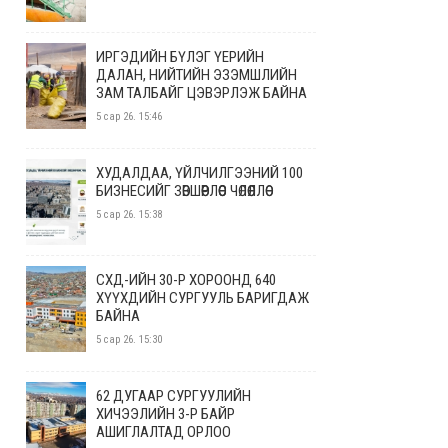
ИРГЭДИЙН БҮЛЭГ ҮЕРИЙН
ДАЛАН, НИЙТИЙН ЭЗЭМШЛИЙН
ЗАМ ТАЛБАЙГ ЦЭВЭРЛЭЖ БАЙНА
5 сар 26. 15:46
ХУДАЛДАА, ҮЙЛЧИЛГЭЭНИЙ 100
БИЗНЕСИЙГ ЗӨВШӨӨРЛӨӨС ЧӨЛӨӨЛЛӨӨ
5 сар 26. 15:38
СХД-ИЙН 30-Р ХОРООНД 640
ХҮҮХДИЙН СУРГУУЛЬ БАРИГДАЖ
БАЙНА
5 сар 26. 15:30
62 ДУГААР СУРГУУЛИЙН
ХИЧЭЭЛИЙН 3-Р БАЙР
АШИГЛАЛТАД ОРЛОО