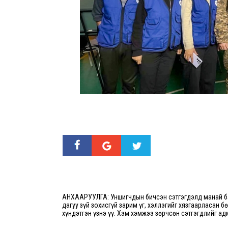
АНХААРУУЛГА: Уншигчдын бичсэн сэтгэгдэлд манай ба
дагуу зүй зохисгүй зарим үг, хэллэгийг хязгаарласан б
хүндэтгэн үзнэ үү. Хэм хэмжээ зөрчсөн сэтгэгдлийг ад