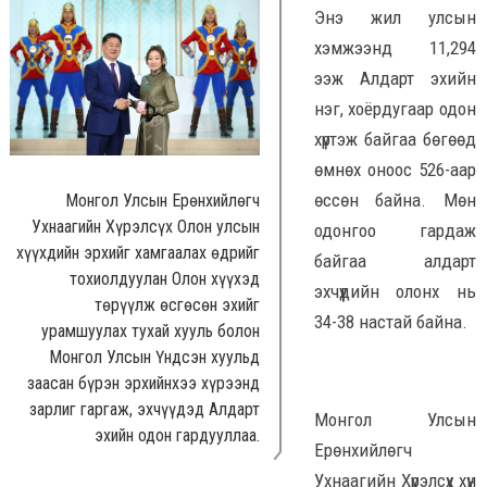
Энэ жил улсын
хэмжээнд 11,294
ээж Алдарт эхийн
нэг, хоёрдугаар одон
хүртэж байгаа бөгөөд
өмнөх оноос 526-аар
өссөн байна. Мөн
Монгол Улсын Ерөнхийлөгч
Ухнаагийн Хүрэлсүх Олон улсын
одонгоо гардаж
хүүхдийн эрхийг хамгаалах өдрийг
байгаа алдарт
тохиолдуулан Олон хүүхэд
эхчүүдийн олонх нь
төрүүлж өсгөсөн эхийг
34-38 настай байна.
урамшуулах тухай хууль болон
Монгол Улсын Үндсэн хуульд
заасан бүрэн эрхийнхээ хүрээнд
зарлиг гаргаж, эхчүүдэд Алдарт
Монгол Улсын
эхийн одон гардууллаа.
Ерөнхийлөгч
Ухнаагийн Хүрэлсүх хүн