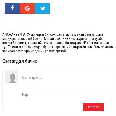
АНХААРУУЛГА: Уншигчдын бичсэн сэтгэгдэлд манай байгууллага
хариуцлага хүлээхгүй болно. Манай сайт ХХЗХ-ны журмын дагуу зүй
зохисгүй зарим үг, хэллэгийг хязгаарласан бөгөөд мөн IP хаяг ил гарсан
тул Та сэтгэгдэл бичихдээ бусдын эрх ашгийг хүндэтгэн үзнэ үү. Хэм хэмжээ
зөрчсөн сэтгэгдлийг админ устгах эрхтэй.
Сэтгэгдэл бичих