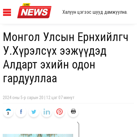
Халуун цэгээс шууд дамжуулна.
Монгол Улсын Ерөнхийлөгч
У.Хүрэлсүх ээжүүдэд
Алдарт эхийн одон
гардууллаа
2024 оны 5-р сарын 20 | 12 цаг 07 минут
3