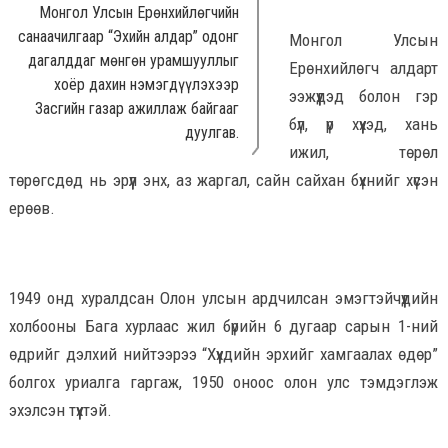
Монгол Улсын Ерөнхийлөгчийн
санаачилгаар “Эхийн алдар” одонг
Монгол Улсын
дагалддаг мөнгөн урамшууллыг
Ерөнхийлөгч алдарт
хоёр дахин нэмэгдүүлэхээр
ээжүүдэд болон гэр
Засгийн газар ажиллаж байгааг
бүл, үр хүүхэд, хань
дуулгав.
ижил, төрөл
төрөгсдөд нь эрүүл энх, аз жаргал, сайн сайхан бүхнийг хүсэн
ерөөв.
1949 онд хуралдсан Олон улсын ардчилсан эмэгтэйчүүдийн
холбооны Бага хурлаас жил бүрийн 6 дугаар сарын 1-ний
өдрийг дэлхий нийтээрээ “Хүүхдийн эрхийг хамгаалах өдөр”
болгох уриалга гаргаж, 1950 оноос олон улс тэмдэглэж
эхэлсэн түүхтэй.