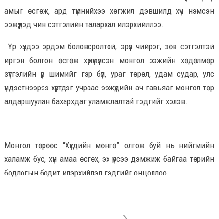
амыг өсгөж, ард түмнийхээ хөгжил дэвшилд хүч нэмсэн
ээжүүдэд чин сэтгэлийн талархал илэрхийллээ.
Үр хүүхдээ эрдэм боловсролтой, эрүүл чийрэг, зөв сэтгэлтэй
иргэн болгон өсгөж хүмүүжүүлсэн монгол ээжийн хөдөлмөр
зүтгэлийн үр шимийг гэр бүл, ураг төрөл, удам судар, улс
үндэстнээрээ хүртдэг учраас ээжүүдийн ач гавьяаг монгол төр
алдаршуулан бахархдаг уламжлалтай гэдгийг хэлэв.
Монгол төрөөс “Хүүхдийн мөнгө” олгож буй нь нийгмийн
халамж бус, хүн амаа өсгөх, эх үрсээ дэмжиж байгаа төрийн
бодлогын бодит илэрхийлэл гэдгийг онцоллоо.