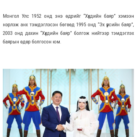
Монгол Улс 1952 онд энэ өдрийг “Хүүхдийн баяр” хэмээн
нэрлэж анх тэмдэглэсэн бөгөөд 1995 онд “Эх үрсийн баяр”,
2003 онд дахин “Хүүхдийн баяр” болгож нийтээр тэмдэглэх
баярын өдөр болгосон юм.