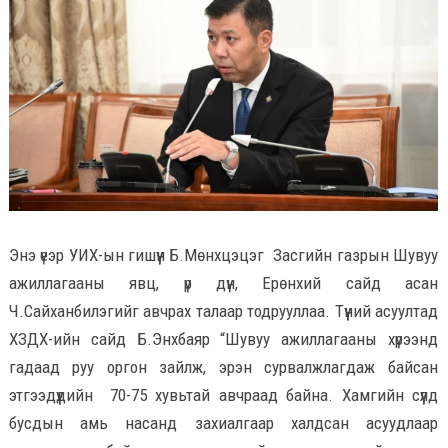
Энэ үеэр УИХ-ын гишүүн Б.Мөнхцэцэг Засгийн газрын Шувуу
ажиллагааны явц, үр дүн, Ерөнхий сайд асан
Ч.Сайханбилэгийг авчрах талаар тодрууллаа. Түүний асуултад
ХЗДХ-ийн сайд Б.Энхбаяр “Шувуу ажиллагааны хүрээнд
гадаад руу оргон зайлж, эрэн сурвалжлагдаж байсан
этгээдүүдийн 70-75 хувьтай авчраад байна. Хамгийн сүүлд
бусдын амь насанд захиалгаар халдсан асуудлаар