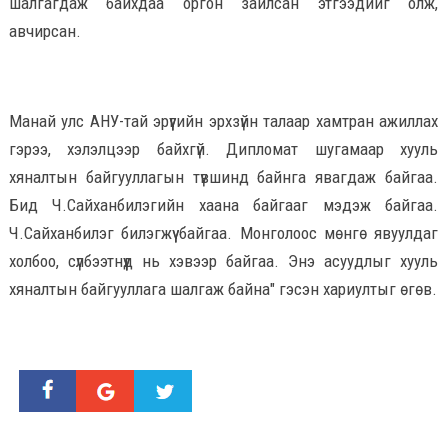
шалгагдаж байхдаа оргон зайлсан этгээдийг олж,
авчирсан.
Манай улс АНУ-тай эрүүгийн эрхзүйн талаар хамтран ажиллах
гэрээ, хэлэлцээр байхгүй. Дипломат шугамаар хууль
хяналтын байгууллагын түвшинд байнга явагдаж байгаа.
Бид Ч.Сайханбилэгийн хаана байгааг мэдэж байгаа.
Ч.Сайханбилэг билэгжүү байгаа. Монголоос мөнгө явуулдаг
холбоо, сүлбээтнүүд нь хэвээр байгаа. Энэ асуудлыг хууль
хяналтын байгууллага шалгаж байна" гэсэн хариултыг өгөв.