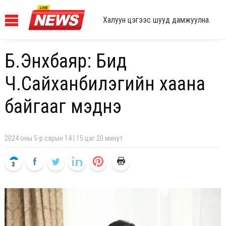
Халуун цэгээс шууд дамжуулна.
Б.Энхбаяр: Бид
Ч.Сайханбилэгийн хаана
байгааг мэднэ
2024 оны 5-р сарын 14 | 15 цаг 20 минут
3