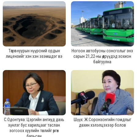
Төгрөг нуурын нүүрсний ордын
Ногоон автобусны сонсголыг энэ
лицензийг хэн хэн эзэмшдэг вэ
сарын 21,22-ны өдрүүдэд зохион
байгуулна
С.Одонтуяа: Цэргийн ангиуд дахь
Шүүх: Ж.Соронзонгийн гомдлыг
хүнлэг бус харилцааг таслан
дахин хэлэлцэхээр болов
зогсоох хуулийн төслийг өргөн
барьсан