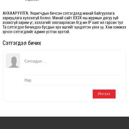
АНХААРУУЛГА: Уншигчдын бичсэн сэтгэгдэлд манай байгууллага
хариуцлага хүлээхгүй болно. Манай сайт ХХЗХ-ны журмын дагуу зүй
зохисгүй зарим үг, хэллэгийг хязгаарласан бөгөөд мөн IP хаяг ил гарсан тул
Та сэтгэгдэл бичихдээ бусдын эрх ашгийг хүндэтгэн үзнэ үү. Хэм хэмжээ
зөрчсөн сэтгэгдлийг админ устгах эрхтэй.
Сэтгэгдэл бичих