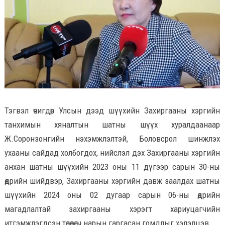
Тэгвэл өчигдөр Улсын дээд шүүхийн Захиргааны хэргийн
танхимын хяналтын шатны шүүх хуралдаанаар
Ж.Соронзонгийн нэхэмжлэлтэй, Боловсрол шинжлэх
ухааны сайдад холбогдох, нийслэл дэх Захиргааны хэргийн
анхан шатны шүүхийн 2023 оны 11 дүгээр сарын 30-ны
өдрийн шийдвэр, Захиргааны хэргийн давж заалдах шатны
шүүхийн 2024 оны 02 дугаар сарын 06-ны өдрийн
магадлалтай захиргааны хэрэгт хариуцагчийн
итгэмжлэгдсэн төлөөлөгч нарын гаргасан гомдлыг хэлэлцэв.