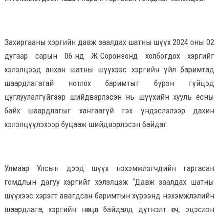
Захиргааны хэргийн давж заалдах шатны шүүх 2024 оны 02
дугаар сарын 06-нд Ж.Соронзонд холбогдох хэргийг
хэлэлцээд анхан шатны шүүхээс хэргийн үйл баримтад
шаардлагатай нотлох баримтыг бүрэн гүйцэд
цуглуулалгүйгээр шийдвэрлэсэн нь шүүхийн хууль ёсны
байх шаардлагыг хангаагүй гэх үндэслэлээр дахин
хэлэлцүүлэхээр буцааж шийдвэрлэсэн байдаг.
Улмаар Улсын дээд шүүх нэхэмжлэгчдийн гаргасан
гомдлын дагуу хэргийг хэлэлцэж “Давж заалдах шатны
шүүхээс хэрэгт авагдсан баримтын хүрээнд нэхэмжлэлийн
шаардлага, хэргийн нөхцөл байдалд дүгнэлт өгч, эцэслэн