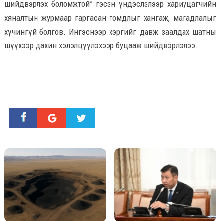
шийдвэрлэх боломжтой” гэсэн үндэслэлээр хариуцагчийн
хяналтын журмаар гаргасан гомдлыг хангаж, магадлалыг
хүчингүй болгов. Ингэснээр хэргийг давж заалдах шатны
шүүхээр дахин хэлэлцүүлэхээр буцааж шийдвэрлэлээ.