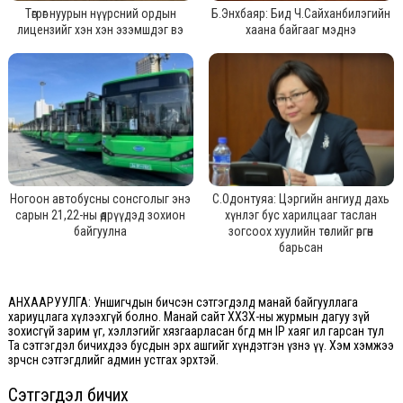
Төгрөг нуурын нүүрсний ордын
Б.Энхбаяр: Бид Ч.Сайханбилэгийн
лицензийг хэн хэн эзэмшдэг вэ
хаана байгааг мэднэ
Ногоон автобусны сонсголыг энэ
С.Одонтуяа: Цэргийн ангиуд дахь
сарын 21,22-ны өдрүүдэд зохион
хүнлэг бус харилцааг таслан
байгуулна
зогсоох хуулийн төслийг өргөн
барьсан
АНХААРУУЛГА: Уншигчдын бичсэн сэтгэгдэлд манай байгууллага
хариуцлага хүлээхгүй болно. Манай сайт ХХЗХ-ны журмын дагуу зүй
зохисгүй зарим үг, хэллэгийг хязгаарласан бөгөөд мөн IP хаяг ил гарсан тул
Та сэтгэгдэл бичихдээ бусдын эрх ашгийг хүндэтгэн үзнэ үү. Хэм хэмжээ
зөрчсөн сэтгэгдлийг админ устгах эрхтэй.
Сэтгэгдэл бичих