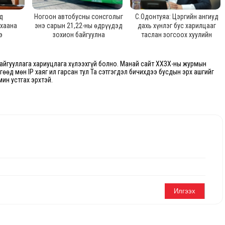
д
Ногоон автобусны сонсголыг
С.Одонтуяа: Цэргийн ангиуд
 хаана
энэ сарын 21,22-ны өдрүүдэд
дахь хүнлэг бус харилцааг
э
зохион байгуулна
таслан зогсоох хуулийн
төслийг өргөн барьсан
йгууллага хариуцлага хүлээхгүй болно. Манай сайт ХХЗХ-ны журмын
өгөөд мөн IP хаяг ил гарсан тул Та сэтгэгдэл бичихдээ бусдын эрх ашгийг
мин устгах эрхтэй.