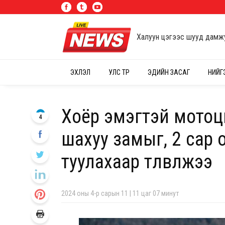
Халуун цэгээс шууд дамж
ЭХЛЭЛ
УЛС ТӨР
ЭДИЙН ЗАСАГ
НИЙГ
Хоёр эмэгтэй мотоц
4
шахуу замыг, 2 сар
туулахаар төлөвлөжээ
2024 оны 4-р сарын 11 | 11 цаг 07 минут