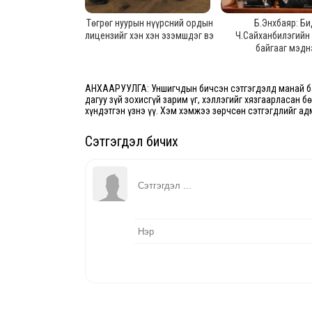
Төгрөг нуурын нүүрсний ордын
Б.Энхбаяр: Би
лицензийг хэн хэн эзэмшдэг вэ
Ч.Сайханбилэгийн
байгааг мэдн
АНХААРУУЛГА: Уншигчдын бичсэн сэтгэгдэлд манай ба
дагуу зүй зохисгүй зарим үг, хэллэгийг хязгаарласан б
хүндэтгэн үзнэ үү. Хэм хэмжээ зөрчсөн сэтгэгдлийг ад
Сэтгэгдэл бичих