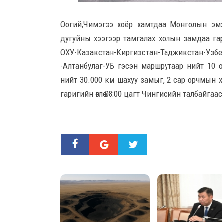
Оогий,Чимэгээ хоёр хамтдаа Монголын эмэ
дугуйны хээгээр тамгалах холын замдаа гар
ОХУ-Казакстан-Киргизстан-Таджикстан
-Алтанбулаг-УБ гэсэн маршрутаар нийт 10 о
нийт 30.000 км шахуу замыг, 2 сар орчмын ху
гаригийн өглөө 08:00 цагт Чингисийн талбайгаас х