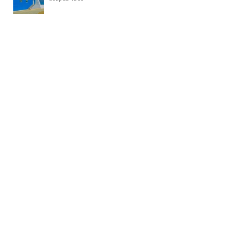
ЖИЖИГ, ДУНД ҮЙЛДВЭР
ЭРХЛЭГЧДИЙН УДИРДАХ
АЖИЛТНУУДЫН УУЛЗАЛТ БОЛЛОО
5 сар 26. 14:34
БАЯНХОШУУНД 169 ДҮГЭЭР
СУРГУУЛЬ НЭЭЛТЭЭ ХИЙЛЭЭ
5 сар 26. 14:25
МАЛ АЖ АХУЙ ЭРХЛЭХИЙГ
ХОРИГЛОСОН БҮСЭЭС МАЛТАЙ
ИРГЭДИЙГ ГАРГАХ АЖЛЫГ
ЗОХИОН БАЙГУУЛЖ БАЙНА
5 сар 26. 14:16
158-Р ЦЭЦЭРЛЭГИЙН ГАДНА
ТАЛБАЙД 35 АВТОМАШИНЫ