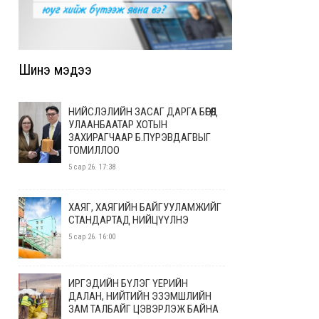
Шинэ мэдээ
НИЙСЛЭЛИЙН ЗАСАГ ДАРГА БӨГӨӨД
УЛААНБААТАР ХОТЫН
ЗАХИРАГЧААР Б.ПҮРЭВДАГВЫГ
ТОМИЛЛОО
5 сар 26. 17:38
ХАЯГ, ХАЯГИЙН БАЙГУУЛАМЖИЙГ
СТАНДАРТАД НИЙЦҮҮЛНЭ
5 сар 26. 16:00
ИРГЭДИЙН БҮЛЭГ ҮЕРИЙН
ДАЛАН, НИЙТИЙН ЭЗЭМШЛИЙН
ЗАМ ТАЛБАЙГ ЦЭВЭРЛЭЖ БАЙНА