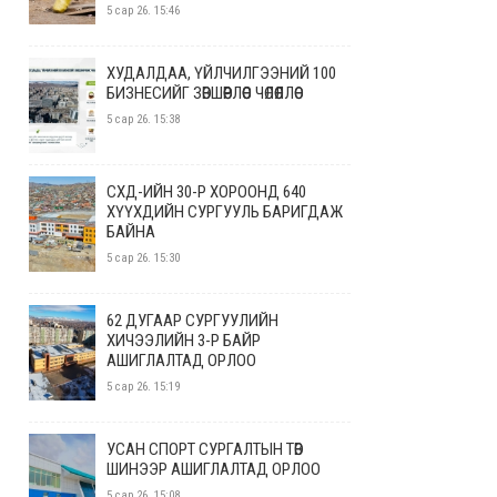
5 сар 26. 15:46
ХУДАЛДАА, ҮЙЛЧИЛГЭЭНИЙ 100
БИЗНЕСИЙГ ЗӨВШӨӨРЛӨӨС ЧӨЛӨӨЛЛӨӨ
5 сар 26. 15:38
СХД-ИЙН 30-Р ХОРООНД 640
ХҮҮХДИЙН СУРГУУЛЬ БАРИГДАЖ
БАЙНА
5 сар 26. 15:30
62 ДУГААР СУРГУУЛИЙН
ХИЧЭЭЛИЙН 3-Р БАЙР
АШИГЛАЛТАД ОРЛОО
5 сар 26. 15:19
УСАН СПОРТ СУРГАЛТЫН ТӨВ
ШИНЭЭР АШИГЛАЛТАД ОРЛОО
5 сар 26. 15:08