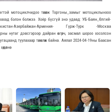
гтэй мотоциклчидоо төлөөлж Торгоны_замыг мотоциклынхоо
ахад бэлэн болжээ. Хоёр бүсгүй энэ удаад: УБ-Баян_Өлгий-
-Узбекистан-Азербайжан-Армения- Гүрж-Турк -Москва
рны нутаг дэвсгэрээр дайран өнгөрч, засмал шороо хосолсон
гацаанд туулахаар төлөвлөж байна. Аялал 2024-04-19ны Баасан
өдөлнө.