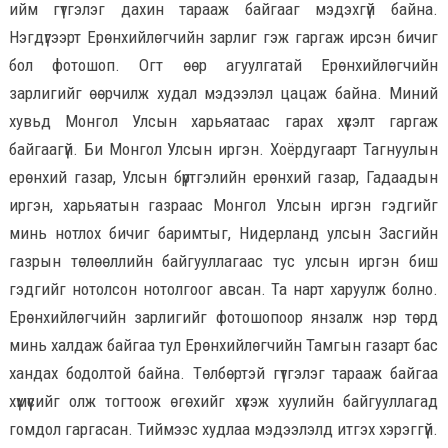
ийм гүтгэлэг дахин тарааж байгааг мэдэхгүй байна.
Нэгдүгээрт Ерөнхийлөгчийн зарлиг гэж гаргаж ирсэн бичиг
бол фотошоп. Огт өөр агуулгатай Ерөнхийлөгчийн
зарлигийг өөрчилж худал мэдээлэл цацаж байна. Миний
хувьд Монгол Улсын харьяатаас гарах хүсэлт гаргаж
байгаагүй. Би Монгол Улсын иргэн. Хоёрдугаарт Тагнуулын
ерөнхий газар, Улсын бүртгэлийн ерөнхий газар, Гадаадын
иргэн, харьяатын газраас Монгол Улсын иргэн гэдгийг
минь нотлох бичиг баримтыг, Нидерланд улсын Засгийн
газрын төлөөллийн байгууллагаас тус улсын иргэн биш
гэдгийг нотолсон нотолгоог авсан. Та нарт харуулж болно.
Ерөнхийлөгчийн зарлигийг фотошопоор янзалж нэр төрд
минь халдаж байгаа тул Ерөнхийлөгчийн Тамгын газарт бас
хандах бодолтой байна. Төлбөртэй гүтгэлэг тарааж байгаа
хүмүүсийг олж тогтоож өгөхийг хүсэж хуулийн байгууллагад
гомдол гаргасан. Тиймээс худлаа мэдээлэлд итгэх хэрэггүй.