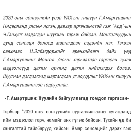
2020 оны сонгуулийн үеэр УИХ-ын гишүүн Г.Амартүвшинг
Нидерланд улсын иргэн, давхар иргэншилтэй гэж “Ард”-ын
Ч.Ганхуяг мэдэгдэн шуугиан тарьж байсан. Монголчуудын
дунд сенсаци болоод мартагдсан сэдвийн нэг. Тэгвэл
саяхнаас Ц.Элбэгдоржийг ерөнхийлөгч байх үед
Г.Амартүвшинг Монгол Улсын харьяатаас гаргасан тухай
мэдээллүүд цахим орчинд дахин нийтлэгдэх болов.
Шуугиан дэгдээгээд мартагдсан уг асуудлыг УИХ-ын гишүүн
Г.Амартүвшингээс тодрууллаа.
-Г.Амартүвшин: Хуулийн байгууллагад гомдол гаргасан-
Тэрбээр “2020 оны сонгуулийн сурталчилгааны хугацаанд
ийм мэдээлэл гарч, намайг анх гүтгэж байсан. Тухайн үед би
хангалттай тайлбарууд хийсэн. Ямар сенсацийг дарах гэж