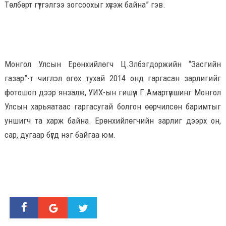
Төлбөрт гүтгэлгээ зогсоохыг хүсэж байна” гэв.
Монгол Улсын Ерөнхийлөгч Ц.Элбэгдоржийн “Засгийн
газар”-т чиглэл өгөх тухай 2014 онд гаргасан зарлигийг
фотошоп дээр янзалж, УИХ-ын гишүүн Г.Амартүвшинг Монгол
Улсын харьяатаас гаргасугай болгон өөрчилсөн баримтыг
уншигч та харж байна. Ерөнхийлөгчийн зарлиг дээрх он,
сар, дугаар бүгд нэг байгаа юм.