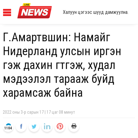
Халуун цэгээс шууд дамжуулна.
Г.Амартүвшин: Намайг
Нидерланд улсын иргэн
гэж дахин гүтгэж, худал
мэдээлэл тарааж буйд
харамсаж байна
2022 оны 3-р сарын 17 | 17 цаг 08 минут
1104