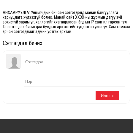
АНХААРУУЛГА: Уншигчдын бичсэн сэтгэгдэлд манай байгууллага
хариуцлага хүлээхгүй болно. Манай сайт ХХЗХ-ны журмын дагуу зүй
зохисгүй зарим үг, хэллэгийг хязгаарласан бөгөөд мөн IP хаяг ил гарсан тул
Та сэтгэгдэл бичихдээ бусдын эрх ашгийг хүндэтгэн үзнэ үү. Хэм хэмжээ
зөрчсөн сэтгэгдлийг админ устгах эрхтэй.
Сэтгэгдэл бичих