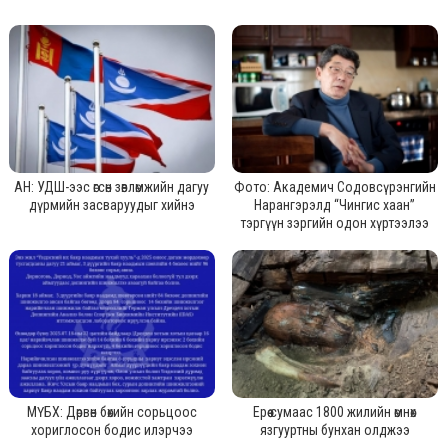
АН: УДШ-ээс өгсөн зөвлөмжийн дагуу
Фото: Академич Содовсүрэнгийн
дүрмийн засваруудыг хийнэ
Нарангэрэлд “Чингис хаан”
тэргүүн зэргийн одон хүртээлээ
МҮБХ: Дөрвөн бөхийн сорьцоос
Ерөө сумаас 1800 жилийн өмнөх
хориглосон бодис илэрчээ
язгууртны бунхан олджээ