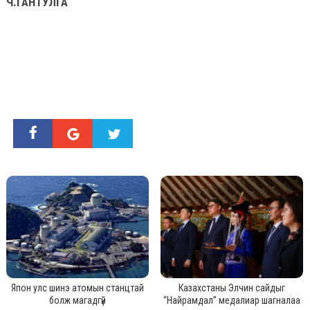
Ч.ГАНТУЛГА
Япон улс шинэ атомын станцтай
Казахстаны Элчин сайдыг
болж магадгүй
“Найрамдал” медалиар шагналаа