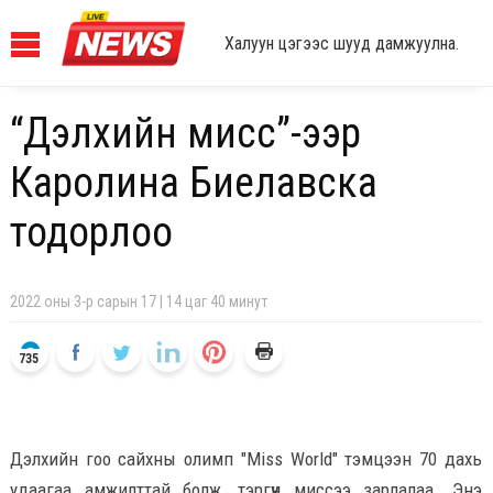
Халуун цэгээс шууд дамжуулна.
“Дэлхийн мисс”-ээр
Каролина Биелавска
тодорлоо
2022 оны 3-р сарын 17 | 14 цаг 40 минут
735
Дэлхийн гоо сайхны олимп "Miss World" тэмцээн 70 дахь
удаагаа амжилттай болж, тэргүүн миссээ зарлалаа. Энэ