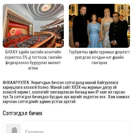
БНХАУ эдийн засгийн өсөлтийн
Тэрбумтны хүүгийн хуримын үдэшлэгт
зорилтоо 5%-д тогтоож, гангийн
уригдсан зочдын нэг үдшийн
үйлдвэрлэлээ бууруулах амлалт
гангараа
өглөө
АНХААРУУЛГА: Уншигчдын бичсэн сэтгэгдэлд манай байгууллага
хариуцлага хүлээхгүй болно. Манай сайт ХХЗХ-ны журмын дагуу зүй
зохисгүй зарим үг, хэллэгийг хязгаарласан бөгөөд мөн IP хаяг ил гарсан
тул Та сэтгэгдэл бичихдээ бусдын эрх ашгийг хүндэтгэн үзнэ үү. Хэм хэмжээ
зөрчсөн сэтгэгдлийг админ устгах эрхтэй.
Сэтгэгдэл бичих