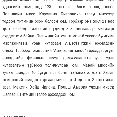
удаагийн тэмцээнд 123 орны гоо бүсгүй өрсөлдсөнөөс
Польшийн мисс Каролина Биелавска тэргүүн миссээр
тодорч, титмийн эзэн болсон юм. Тэрбээр энэ жил 21 нас
хүрэх бөгөөд бизнесийн удирдлага чиглэлээр магистрт
сурдаг юм байна. Энэ жилийн хувьд манай улсаас бүжигчин
мэргэжилтэй, уран нугараач А.Бөртэ-Үжин өрсөлдсөн
билээ. Тэрбээр тэмцээний “Авьяаслаг мисс” төрөлд тэргүүлж,
өнөөдрийн финалын шууд дамжуулалтын үеэр уран
нугаралтын үзүүлбэрээ толилуулсан юм. Манай миссийн
хувьд шилдэг 40 бүсгүйн нэг болж, тайзнаа алхсан. Харин
тэмцээний шилдэг зургаан миссээр Индонез, Зааны ясан
эрэг, Мексик, Хойд Ирланд, Польш, Америк улсын миссүүд
шалгарч, титмийн төлөө өрсөлдсөн юм.