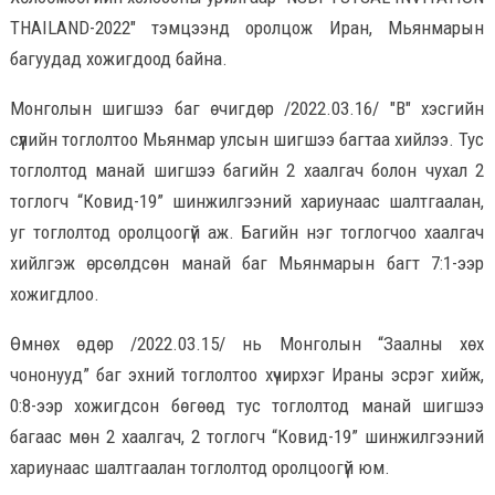
THAILAND-2022" тэмцээнд оролцож Иран, Мьянмарын
багуудад хожигдоод байна.
Монголын шигшээ баг өчигдөр /2022.03.16/ "B" хэсгийн
сүүлийн тоглолтоо Мьянмар улсын шигшээ багтаа хийлээ. Тус
тоглолтод манай шигшээ багийн 2 хаалгач болон чухал 2
тоглогч “Ковид-19” шинжилгээний хариунаас шалтгаалан,
уг тоглолтод оролцоогүй аж. Багийн нэг тоглогчоо хаалгач
хийлгэж өрсөлдсөн манай баг Мьянмарын багт 7:1-ээр
хожигдлоо.
Өмнөх өдөр /2022.03.15/ нь Монголын “Заалны хөх
чононууд” баг эхний тоглолтоо хүчирхэг Ираны эсрэг хийж,
0:8-ээр хожигдсон бөгөөд тус тоглолтод манай шигшээ
багаас мөн 2 хаалгач, 2 тоглогч “Ковид-19” шинжилгээний
хариунаас шалтгаалан тоглолтод оролцоогүй юм.