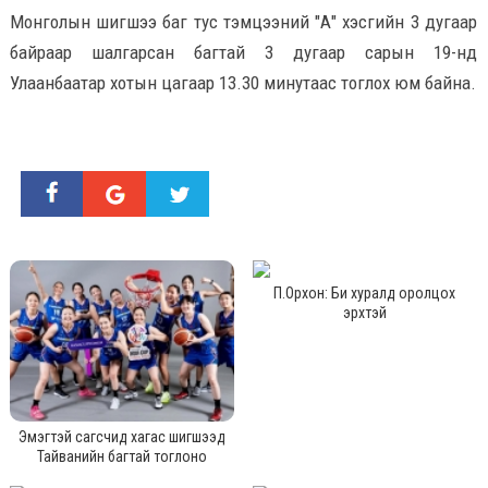
Монголын шигшээ баг тус тэмцээний "А" хэсгийн 3 дугаар
байраар шалгарсан багтай 3 дугаар сарын 19-нд
Улаанбаатар хотын цагаар 13.30 минутаас тоглох юм байна.
П.Орхон: Би хуралд оролцох
эрхтэй
Эмэгтэй сагсчид хагас шигшээд
Тайванийн багтай тоглоно