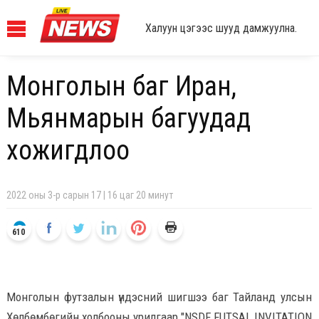
Халуун цэгээс шууд дамжуулна.
Монголын баг Иран,
Мьянмарын багуудад
хожигдлоо
2022 оны 3-р сарын 17 | 16 цаг 20 минут
610
Монголын футзалын үндэсний шигшээ баг Тайланд улсын
Хөлбөмбөгийн холбооны урилгаар "NSDF FUTSAL INVITATION