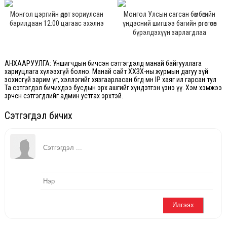
Монгол цэргийн өдөрт зориулсан
Монгол Улсын сагсан бөмбөгийн
барилдаан 12:00 цагаас эхэлнэ
үндэсний шигшээ багийн өргөтгөсөн
бүрэлдэхүүн зарлагдлаа
АНХААРУУЛГА: Уншигчдын бичсэн сэтгэгдэлд манай байгууллага
хариуцлага хүлээхгүй болно. Манай сайт ХХЗХ-ны журмын дагуу зүй
зохисгүй зарим үг, хэллэгийг хязгаарласан бөгөөд мөн IP хаяг ил гарсан тул
Та сэтгэгдэл бичихдээ бусдын эрх ашгийг хүндэтгэн үзнэ үү. Хэм хэмжээ
зөрчсөн сэтгэгдлийг админ устгах эрхтэй.
Сэтгэгдэл бичих