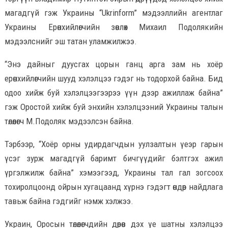
магадгүй гэж Украины “Ukrinform” мэдээллийн агентлаг
Украины Ерөнхийлөгчийн зөвлөх Михаил Подолякийн
мэдээлснийг эш татан уламжилжээ.
“Энэ дайныг дуусгах цорын ганц арга зам нь хоёр
ерөнхийлөгчийн шууд хэлэлцээ гэдэг нь тодорхой байна. Бид
одоо хийж буй хэлэлцээгээрээ үүн дээр ажиллаж байна”
гэж Оростой хийж буй энхийн хэлэлцээний Украины талын
төлөөлөгч М.Подоляк мэдээлсэн байна.
Тэрбээр, “Хоёр орны удирдагчдын уулзалтын үеэр гарын
үсэг зурж магадгүй баримт бичгүүдийг бэлтгэх ажил
үргэлжилж байна” хэмээгээд, Украины тал гал зогсоох
тохиролцоонд ойрын хугацаанд хүрнэ гэдэгт өндөр найдлага
тавьж байна гэдгийг нэмж хэлжээ.
Украин, Оросын төлөөлөгчдийн дөрөв дэх үе шатны хэлэлцээ