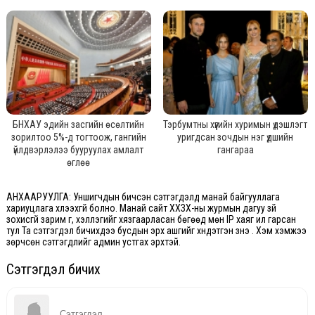
БНХАУ эдийн засгийн өсөлтийн
Тэрбумтны хүүгийн хуримын үдэшлэгт
зорилтоо 5%-д тогтоож, гангийн
уригдсан зочдын нэг үдшийн
үйлдвэрлэлээ бууруулах амлалт
гангараа
өглөө
АНХААРУУЛГА: Уншигчдын бичсэн сэтгэгдэлд манай байгууллага
хариуцлага хүлээхгүй болно. Манай сайт ХХЗХ-ны журмын дагуу зүй
зохисгүй зарим үг, хэллэгийг хязгаарласан бөгөөд мөн IP хаяг ил гарсан
тул Та сэтгэгдэл бичихдээ бусдын эрх ашгийг хүндэтгэн үзнэ үү. Хэм хэмжээ
зөрчсөн сэтгэгдлийг админ устгах эрхтэй.
Сэтгэгдэл бичих