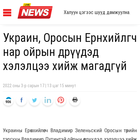
Халуун цэгээс шууд дамжуулна.
Украин, Оросын Ерөнхийлөгч
нар ойрын өдрүүдэд
хэлэлцээ хийж магадгүй
2022 оны 3-р сарын 17 | 13 цаг 15 минут
906
Украины Ерөнхийлөгч Владимир Зеленьский Оросын төрийн
тэргүүн Владимир Путинтэй ойрын өдрүүдэд хэлэлцээ хийж