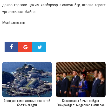
даваа гаргаас цахим хэлбэрээр эхэлсэн бөгөөд лхагва гарагт
үргэлжилсэн байна.
Montsame.mn
Япон улс шинэ атомын станцтай
Казахстаны Элчин сайдыг
болж магадгүй
“Найрамдал” медалиар шагналаа