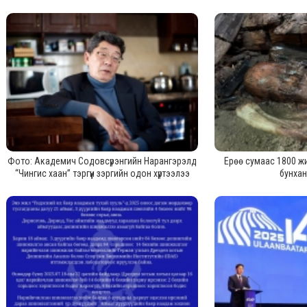
Фото: Академич Содовсүрэнгийн Нарангэрэлд
Ерөө сумаас 1800 ж
“Чингис хаан” тэргүүн зэргийн одон хүртээлээ
бунха