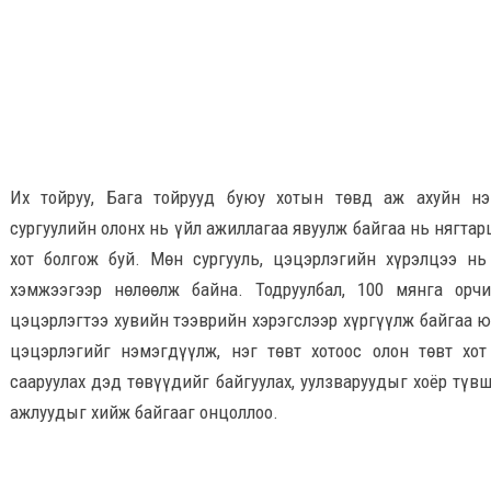
Их тойруу, Бага тойрууд буюу хотын төвд аж ахуйн нэг
сургуулийн олонх нь үйл ажиллагаа явуулж байгаа нь нягтар
хот болгож буй. Мөн сургууль, цэцэрлэгийн хүрэлцээ нь
хэмжээгээр нөлөөлж байна. Тодруулбал, 100 мянга орчи
цэцэрлэгтээ хувийн тээврийн хэрэгслээр хүргүүлж байгаа ю
цэцэрлэгийг нэмэгдүүлж, нэг төвт хотоос олон төвт хот 
сааруулах дэд төвүүдийг байгуулах, уулзваруудыг хоёр түвш
ажлуудыг хийж байгааг онцоллоо.