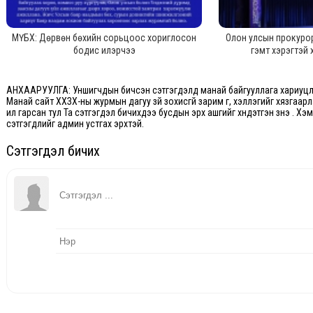
МҮБХ: Дөрвөн бөхийн сорьцоос хориглосон
Олон улсын прокуро
бодис илэрчээ
гэмт хэрэгтэй
АНХААРУУЛГА: Уншигчдын бичсэн сэтгэгдэлд манай байгууллага хариуцлаг
Манай сайт ХХЗХ-ны журмын дагуу зүй зохисгүй зарим үг, хэллэгийг хязгаар
ил гарсан тул Та сэтгэгдэл бичихдээ бусдын эрх ашгийг хүндэтгэн үзнэ үү. Х
сэтгэгдлийг админ устгах эрхтэй.
Сэтгэгдэл бичих