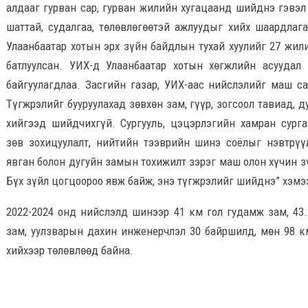
алдааг гурван сар, гурван жилийн хугацаанд шийднэ гэвэл
шаттай, судалгаа, төлөвлөгөөтэй ажлуудыг хийх шаардлаг
Улаанбаатар хотын эрх зүйн байдлын тухай хуулийг 27 жи
батлуулсан. УИХ-д Улаанбаатар хотын хөгжлийн асуудал 
байгуулагдлаа. Засгийн газар, УИХ-аас нийслэлийг маш с
Түгжрэлийг бууруулахад зөвхөн зам, гүүр, зогсоол тавиад, 
хийгээд шийдчихгүй. Сургууль, цэцэрлэгийн хамран сургах
зөв зохицуулалт, нийтийн тээврийн шинэ соёлыг нэвтрүүл
явган болон дугуйн замын тохижилт зэрэг маш олон хүчин з
Бүх зүйл цогцоороо явж байж, энэ түгжрэлийг шийднэ” хэмэ
2022-2024 онд нийслэлд шинээр 41 км гол гудамж зам, 43
зам, уулзварын дахин инженерчлэл 30 байршилд, мөн 98 к
хийхээр төлөвлөөд байна.