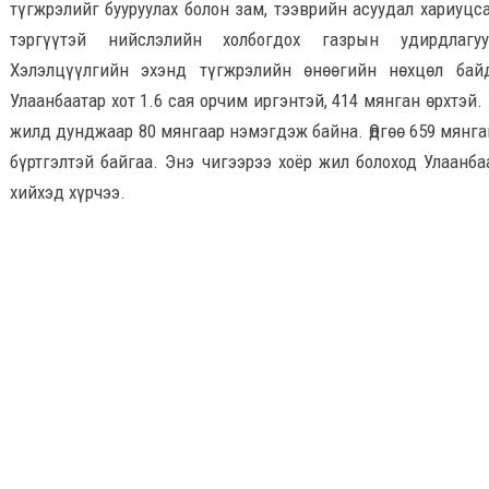
түгжрэлийг бууруулах болон зам, тээврийн асуудал хариуцс
тэргүүтэй нийслэлийн холбогдох газрын удирдлаг
Хэлэлцүүлгийн эхэнд түгжрэлийн өнөөгийн нөхцөл байд
Улаанбаатар хот 1.6 сая орчим иргэнтэй, 414 мянган өрхтэй
жилд дунджаар 80 мянгаар нэмэгдэж байна. Өдгөө 659 мянга
бүртгэлтэй байгаа. Энэ чигээрээ хоёр жил болоход Улаанбаа
хийхэд хүрчээ.