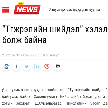
Халуун цэгээс шууд дамжуулна.
“Түгжрэлийн шийдэл” хэлэлц
болж байна
2022 оны 3-р сарын 17 | 11 цаг 56 минут
401
Өдөр тутмын сонинуудын холбооноос “Түгжрэлийн шийдэл” 
байгуулж байна. Хэлэлцүүлэгт Нийслэлийн Засаг дарга 
хотын Захирагч Д.Сумъяабазар, Нийслэлийн Засаг д