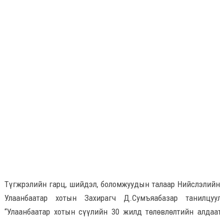
Түгжрэлийн гарц, шийдэл, боломжуудын талаар Нийслэлийн
Улаанбаатар хотын Захирагч Д.Сумъяабазар танилцу
“Улаанбаатар хотын сүүлийн 30 жилд төлөвлөлтийн алдаа