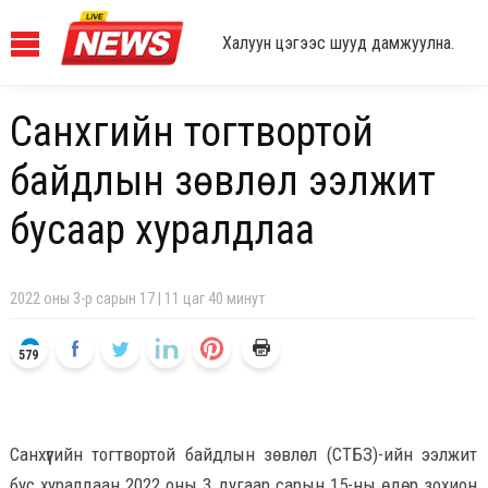
Халуун цэгээс шууд дамжуулна.
Санхүүгийн тогтвортой
байдлын зөвлөл ээлжит
бусаар хуралдлаа
2022 оны 3-р сарын 17 | 11 цаг 40 минут
579
Санхүүгийн тогтвортой байдлын зөвлөл (СТБЗ)-ийн ээлжит
бус хуралдаан 2022 оны 3 дугаар сарын 15-ны өдөр зохион