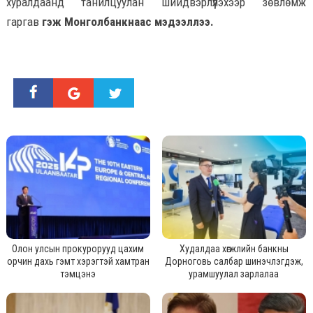
хуралдаанд танилцуулан шийдвэрлүүлэхээр зөвлөмж
гаргав
гэж Монголбанкнаас мэдээллээ.
Олон улсын прокурорууд цахим
Худалдаа хөгжлийн банкны
орчин дахь гэмт хэрэгтэй хамтран
Дорноговь салбар шинэчлэгдэж,
тэмцэнэ
урамшуулал зарлалаа