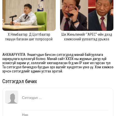
Х.Нямбаатар: Д.Цогтбаатар
Ши Жиньпинийг "APEC"-ийн дээд
гишүүн багахан шиг попроорой
хэмжээний уулзалтад урьжээ
АНХААРУУЛГА: Уншигчдын бичсэн сэтгэгдэлд манай байгууллага
хариуцлага хүлээхгүй болно. Манай сайт ХХЗХ-ны журмын дагуу зүй
зохисгүй зарим үг, хэллэгийг хязгаарласан бөгөөд мөн IP хаяг ил гарсан тул
Та сэтгэгдэл бичихдээ бусдын эрх ашгийг хүндэтгэн үзнэ үү. Хэм хэмжээ
зөрчсөн сэтгэгдлийг админ устгах эрхтэй.
Сэтгэгдэл бичих