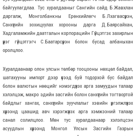
байгуулагдлаа. Тус хуралдааныг Сангийн сайд Б.Жавхлан
даргалж, Монголбанкны Ерөнхийлөгч Б.Лхагвасүрэн,
Санхүүгийн зохицуулах хорооны дарга Д.Баярсайхан,
Хадгаламжийн даатгалын корпорацийн Гүйцэтгэх захирлын
үүрэг гүйцэтгэгч С.Баатарсүрэн болон бусад албаныхан
оролцлоо.
Хуралдаанаар олон улсын төлбөр тооцооны нөхцөл байдал,
шатахууны импорт дээр үүсээд буй тодорхой бус байдал
болон валютын нөөцийг нэмэгдүүлэх арга замуудын талаар
хэлэлцэж, макро эдийн засгийн болон санхүүгийн тогтвортой
байдлыг хангах, санхүүгийн зуучлалыг хэвийн үргэлжлүүлэх
хүрээнд цаашид авч хэрэгжүүлэх арга хэмжээний талаар
санал солилцлоо. Мөн тус хуралдаанаар хэлэлцсэн
асуудлын хүрээнд Монгол Улсын Засгийн Газрын