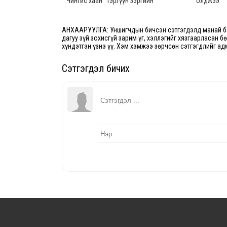
“Чингис хаан” тэргүүн зэргийн
олджээ
одон хүртээлээ
АНХААРУУЛГА: Уншигчдын бичсэн сэтгэгдэлд манай ба
дагуу зүй зохисгүй зарим үг, хэллэгийг хязгаарласан б
хүндэтгэн үзнэ үү. Хэм хэмжээ зөрчсөн сэтгэгдлийг ад
Сэтгэгдэл бичих