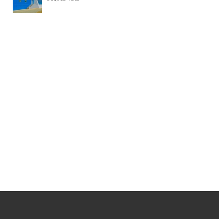
ЖИЖИГ, ДУНД ҮЙЛДВЭР
ЭРХЛЭГЧДИЙН УДИРДАХ
АЖИЛТНУУДЫН УУЛЗАЛТ БОЛЛОО
5 сар 26. 14:34
БАЯНХОШУУНД 169 ДҮГЭЭР
СУРГУУЛЬ НЭЭЛТЭЭ ХИЙЛЭЭ
5 сар 26. 14:25
МАЛ АЖ АХУЙ ЭРХЛЭХИЙГ
ХОРИГЛОСОН БҮСЭЭС МАЛТАЙ
ИРГЭДИЙГ ГАРГАХ АЖЛЫГ
ЗОХИОН БАЙГУУЛЖ БАЙНА
5 сар 26. 14:16
158-Р ЦЭЦЭРЛЭГИЙН ГАДНА
ТАЛБАЙД 35 АВТОМАШИНЫ