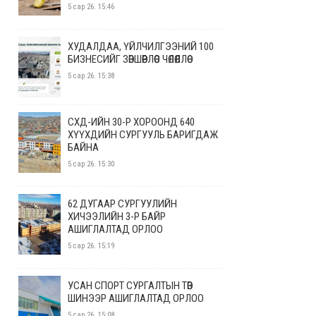
5 сар 26. 15:46
ХУДАЛДАА, ҮЙЛЧИЛГЭЭНИЙ 100
БИЗНЕСИЙГ ЗӨВШӨӨРЛӨӨС ЧӨЛӨӨЛЛӨӨ
5 сар 26. 15:38
СХД-ИЙН 30-Р ХОРООНД 640
ХҮҮХДИЙН СУРГУУЛЬ БАРИГДАЖ
БАЙНА
5 сар 26. 15:30
62 ДУГААР СУРГУУЛИЙН
ХИЧЭЭЛИЙН 3-Р БАЙР
АШИГЛАЛТАД ОРЛОО
5 сар 26. 15:19
УСАН СПОРТ СУРГАЛТЫН ТӨВ
ШИНЭЭР АШИГЛАЛТАД ОРЛОО
5 сар 26. 15:08