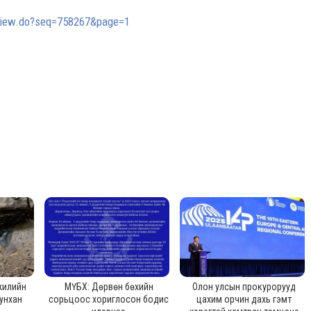
/view.do?seq=758267&page=1
жилийн
МҮБХ: Дөрвөн бөхийн
Олон улсын прокурорууд
унхан
сорьцоос хориглосон бодис
цахим орчин дахь гэмт