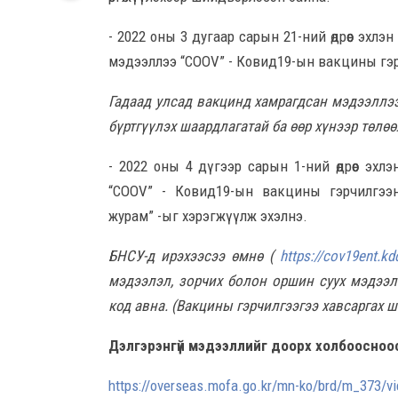
- 2022 оны 3 дугаар сарын 21-ний өдрөөс эх
мэдээллээ “COOV” - Ковид19-ын вакцины гэр
Гадаад улсад вакцинд хамрагдсан мэдээллээ
бүртгүүлэх шаардлагатай ба өөр хүнээр төлө
- 2022 оны 4 дүгээр сарын 1-ний өдрөөс эх
“COOV” - Ковид19-ын вакцины гэрчилгээний
журам” -ыг хэрэгжүүлж эхэлнэ.
БНСУ-д ирэхээсээ өмнө (
https://cov19ent.kd
мэдээлэл, зорчих болон оршин суух мэдээл
код авна. (Вакцины гэрчилгээгээ хавсаргах 
Дэлгэрэнгүй мэдээллийг доорх холбоосноо
https://overseas.mofa.go.kr/mn-ko/brd/m_373/