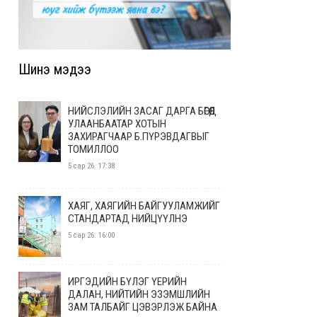
Шинэ мэдээ
НИЙСЛЭЛИЙН ЗАСАГ ДАРГА БӨГӨӨД
УЛААНБААТАР ХОТЫН
ЗАХИРАГЧААР Б.ПҮРЭВДАГВЫГ
ТОМИЛЛОО
5 сар 26. 17:38
ХАЯГ, ХАЯГИЙН БАЙГУУЛАМЖИЙГ
СТАНДАРТАД НИЙЦҮҮЛНЭ
5 сар 26. 16:00
ИРГЭДИЙН БҮЛЭГ ҮЕРИЙН
ДАЛАН, НИЙТИЙН ЭЗЭМШЛИЙН
ЗАМ ТАЛБАЙГ ЦЭВЭРЛЭЖ БАЙНА