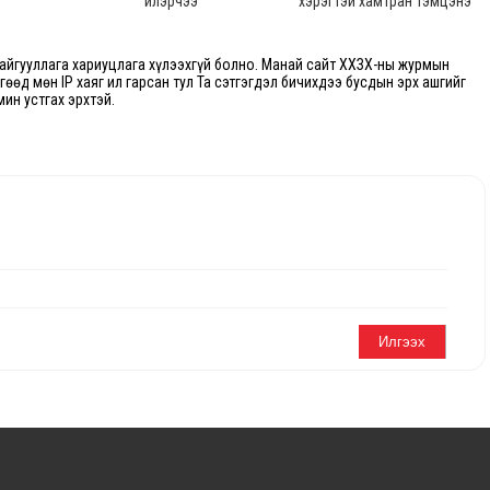
илэрчээ
хэрэгтэй хамтран тэмцэнэ
йгууллага хариуцлага хүлээхгүй болно. Манай сайт ХХЗХ-ны журмын
өгөөд мөн IP хаяг ил гарсан тул Та сэтгэгдэл бичихдээ бусдын эрх ашгийг
мин устгах эрхтэй.