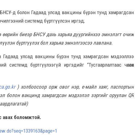
лэн БНСУ-д болон Гадаад улсад вакцины бүрэн тунд хамрагдсан
чилгээний системд бүртгүүлсэн иргэд;
 өөрийн биеэр БНСУ дахь харьяа дүүргийнхээ эмнэлэгт очиж
өлүүлэн бүртгүүлэх бол харьяа эмнэлгээсээ лавлана.
лэн Гадаад улсад вакцины бүрэн тунд хамрагдсан мэдээллээ
 системд бүртгүүлээгүй иргэдийг “Тусгаарлалтаас чөлөөлөх
ca.go.kr
) холбоосоор орж овог нэр, е-майл хаяг, паспортын
эл болон вакцинд хамрагдсан мэдээлэл зэргийг оруулан QR
шаардлагатай)
с авах боломжтой.
view.do?seq=1339163&page=1