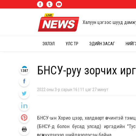
Халуун цэгээс шууд дамж
ЭХЛЭЛ
УЛС ТӨР
ЭДИЙН ЗАСАГ
НИЙГ
БНСУ-руу зорчих ир
1387
2022 оны 3-р сарын 16 | 11 цаг 27 минут
БНСУ-ын Хорио цээр, халдварт өвчинтэй тэм
(БНСУ-д болон бусад улсад) иргэдийн "Тусгаа
өргөжүүлэхээр шийдвэрлэсэн байна.