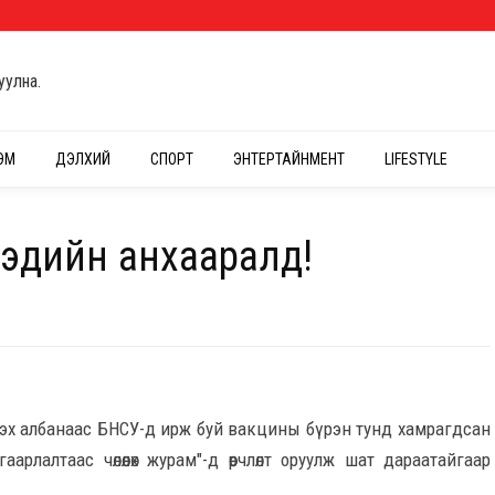
уулна.
ЭМ
ДЭЛХИЙ
СПОРТ
ЭНТЕРТАЙНМЕНТ
LIFESTYLE
гэдийн анхааралд!
цэх албанаас БНСУ-д ирж буй вакцины бүрэн тунд хамрагдсан
рлалтаас чөлөөлөх журам"-д өөрчлөлт оруулж шат дараатайгаар