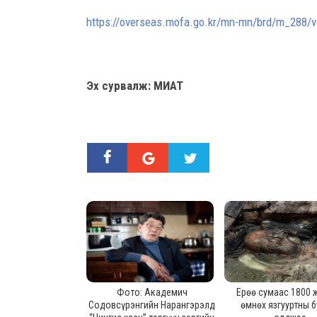
https://overseas.mofa.go.kr/mn-mn/brd/m_288
Эх сурвалж: МИАТ
Фото: Академич
Ерөө сумаас 1800 
Содовсүрэнгийн Нарангэрэлд
өмнөх язгууртны б